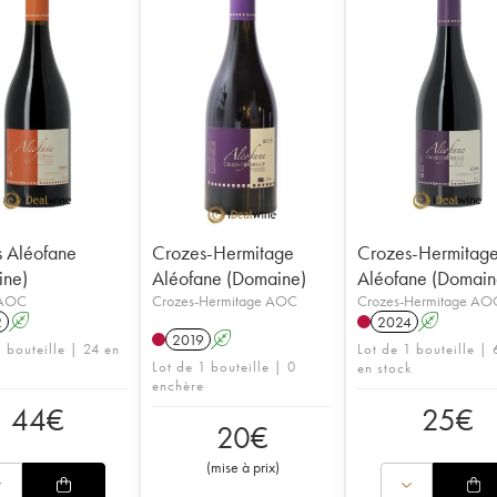
 Aléofane
Crozes-Hermitage
Crozes-Hermitag
ine)
Aléofane (Domaine)
Aléofane (Domain
 AOC
Crozes-Hermitage AOC
Crozes-Hermitage AO
2
A
2024
A
2019
A
1 bouteille | 24 en
Lot de 1 bouteille |
Lot de 1 bouteille | 0
en stock
enchère
44
€
25
€
20
€
(
mise à prix
)