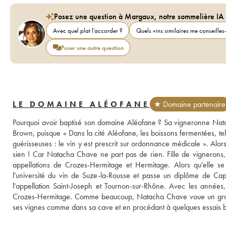
Posez une question à Margaux, notre sommelière IA
Avec quel plat l'accorder ?
Quels vins similaires me conseilles-
Poser une autre question
LE DOMAINE ALÉOFANE
★ Domaine partenaire
Pourquoi avoir baptisé son domaine Aléofane ? Sa vigneronne Natac
Brown, puisque « Dans la cité Aléofane, les boissons fermentées, tel
guérisseuses : le vin y est prescrit sur ordonnance médicale ». Alors
sien ! Car Natacha Chave ne part pas de rien. Fille de vignerons, 
appellations de Crozes-Hermitage et Hermitage. Alors qu'elle se 
l'université du vin de Suze-la-Rousse et passe un diplôme de Cap
l'appellation Saint-Joseph et Tournon-sur-Rhône. Avec les années,
Crozes-Hermitage. Comme beaucoup, Natacha Chave voue un grand r
ses vignes comme dans sa cave et en procédant à quelques essais 