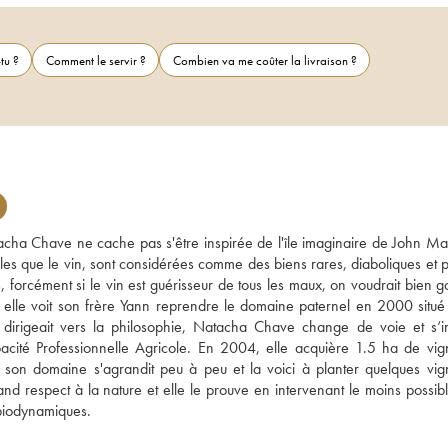
tu ?
Comment le servir ?
Combien va me coûter la livraison ?
ha Chave ne cache pas s'être inspirée de l'île imaginaire de John Mac
les que le vin, sont considérées comme des biens rares, diaboliques et po
, forcément si le vin est guérisseur de tous les maux, on voudrait bien go
elle voit son frère Yann reprendre le domaine paternel en 2000 situé s
dirigeait vers la philosophie, Natacha Chave change de voie et s‘ins
acité Professionnelle Agricole. En 2004, elle acquière 1.5 ha de vign
 son domaine s'agrandit peu à peu et la voici à planter quelques vign
espect à la nature et elle le prouve en intervenant le moins possibl
biodynamiques.