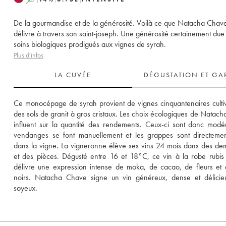
De la gourmandise et de la générosité. Voilà ce que Natacha Chav
délivre à travers son saint-joseph. Une générosité certainement due
soins biologiques prodigués aux vignes de syrah.
Plus d'infos
LA CUVÉE
DÉGUSTATION ET GA
Ce monocépage de syrah provient de vignes cinquantenaires cultiv
des sols de granit à gros cristaux. Les choix écologiques de Natach
influent sur la quantité des rendements. Ceux-ci sont donc modér
vendanges se font manuellement et les grappes sont directement
dans la vigne. La vigneronne élève ses vins 24 mois dans des dem
et des pièces. Dégusté entre 16 et 18°C, ce vin à la robe rubis
délivre une expression intense de moka, de cacao, de fleurs et de
noirs. Natacha Chave signe un vin généreux, dense et délicieu
soyeux.