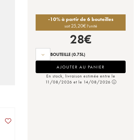
-10% à partir de 6 bouteilles
25,20
€
soit
l'unité
28
€
BOUTEILLE
(0.75L)
AJOUTER AU PANIER
En stock, livraison estimée entre le
11/08/2026 et le 14/08/2026