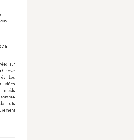
e
 aux
RDE
ées sur 
a Chave 
és. Les 
 triées 
i-muids 
 sombre 
 fruits 
sement 