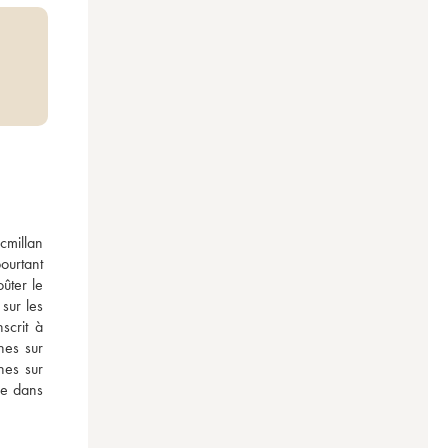
millan 
urtant 
ûter le 
ur les 
crit à 
es sur 
es sur 
e dans 