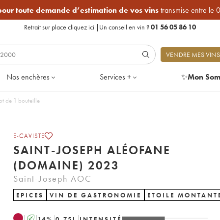
 pour toute demande d’estimation de vos vins
transmise entre le 
Retrait sur place
cliquez ici
|
Un conseil en vin ?
01 56 05 86 10
VENDRE MES VINS
Nos enchères
Services +
✨
Mon Som
e (Domaine) 2023 - Lot de 1 bouteille
E-CAVISTE
SAINT-JOSEPH ALÉOFANE
(DOMAINE) 2023
Saint-Joseph AOC
EPICES
VIN DE GASTRONOMIE
ETOILE MONTANT
A
14
%
0.75
L
INTENSITÉ