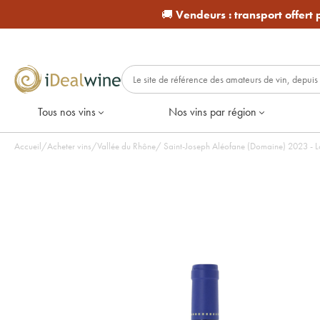
🚚
Vendeurs :
transport offert
Tous nos vins
Nos vins par région
Accueil
/
Acheter vins
/
Vallée du Rhône
/
Saint-Joseph Aléofan