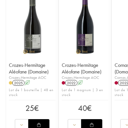
Crozes-Hermitage
Crozes-Hermitage
Cornas
Aléofane (Domaine)
Aléofane (Domaine)
(Doma
Crozes-Hermitage AOC
Crozes-Hermitage AOC
Cornas
2025
A
2022
A
202
Lot de 1 bouteille | 48 en
Lot de 1 magnum | 3 en
Lot de 
stock
stock
stock
25
€
40
€