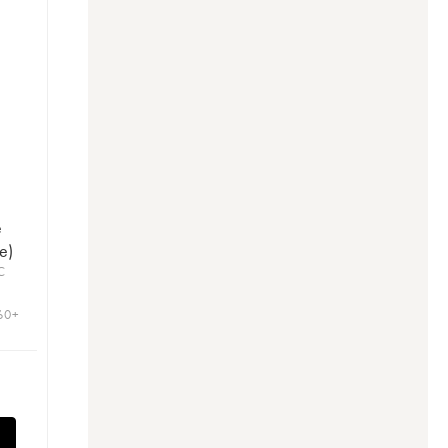
e
e)
C
 60+