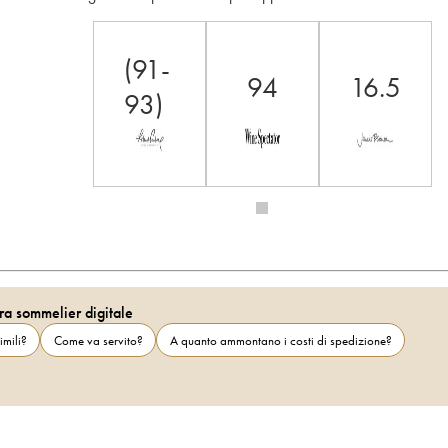
(91-
94
16.5
93)
ra sommelier digitale
imili?
Come va servito?
A quanto ammontano i costi di spedizione?