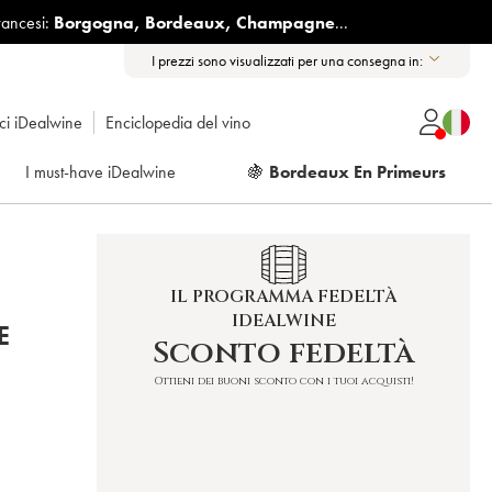
rancesi:
Borgogna
,
Bordeaux
,
Champagne
...
I prezzi sono visualizzati per una consegna in:
ici iDealwine
Enciclopedia del vino
I must-have iDealwine
🍇
Bordeaux En Primeurs
IL PROGRAMMA FEDELTÀ
IDEALWINE
E
Sconto fedeltà
Ottieni dei buoni sconto con i tuoi acquisti!