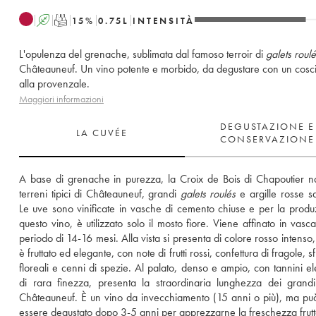
A
T
15
%
0.75
L
INTENSITÀ
L'opulenza del grenache, sublimata dal famoso terroir di
galets roul
Châteauneuf. Un vino potente e morbido, da degustare con un cosci
alla provenzale.
Maggiori informazioni
DEGUSTAZIONE E
LA CUVÉE
CONSERVAZIONE
A base di grenache in purezza, la Croix de Bois di Chapoutier na
terreni tipici di Châteauneuf, grandi 
galets roulés
 e argille rosse sa
Le uve sono vinificate in vasche di cemento chiuse e per la produz
questo vino, è utilizzato solo il mosto fiore. Viene affinato in vasca
periodo di 14-16 mesi. Alla vista si presenta di colore rosso intenso,
è fruttato ed elegante, con note di frutti rossi, confettura di fragole, s
floreali e cenni di spezie. Al palato, denso e ampio, con tannini ele
di rara finezza, presenta la straordinaria lunghezza dei grandi 
Châteauneuf. È un vino da invecchiamento (15 anni o più), ma pu
essere degustato dopo 3-5 anni per apprezzarne la freschezza frutt