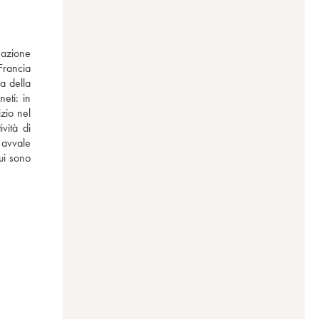
azione 
Francia 
 della 
ti: in 
zio nel 
ità di 
 avvale 
i sono 