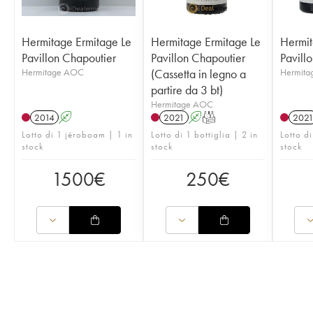
Hermitage Ermitage Le
Hermitage Ermitage Le
Hermit
Pavillon Chapoutier
Pavillon Chapoutier
Pavill
Hermitage AOC
(Cassetta in legno a
Hermit
partire da 3 bt)
Hermitage AOC
2014
A
2021
A
T
202
Lotto di 1 jéroboam | 1 in
Lotto di 1 bottiglia | 2 in
Lotto d
stock
stock
stock
1500
€
250
€