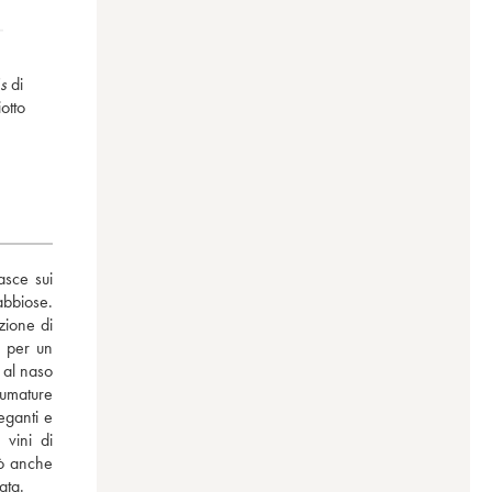
és
di
otto
sce sui 
bbiose. 
ione di 
 per un 
 al naso 
fumature 
ganti e 
vini di 
ò anche 
ata.