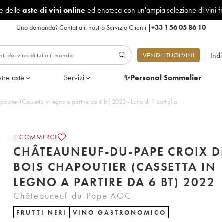
le delle
aste di vini online
ed enoteca con un'ampia selezione di vini f
Una domanda?
Contatta il nostro Servizio Clienti
|
+33 1 56 05 86 10
Ind
VENDI I TUOI VINI
tre aste
Servizi
✨Personal Sommelier
tier (Cassetta in legno a partire da 6 bt) 2022 - Lotto di 1 bottiglia
E-COMMERCE
CHÂTEAUNEUF-DU-PAPE CROIX D
BOIS CHAPOUTIER (CASSETTA IN
LEGNO A PARTIRE DA 6 BT) 2022
Châteauneuf-du-Pape AOC
FRUTTI NERI
VINO GASTRONOMICO