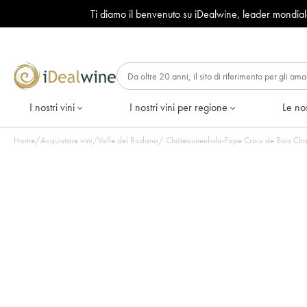
Ti diamo il benvenuto su iDealwine, leader mondia
I nostri vini
I nostri vini per regione
Le nos
Home
/
Acquistare vini
/
Valle del Rodano
/
Châteauneuf-du-Pape Croix de Bois Chapou