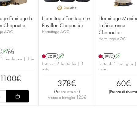
age Ermitage Le
Hermitage Ermitage Le
Hermitage Monie
on Chapoutier
Pavillon Chapoutier
La Sizeranne
age AOC
Hermitage AOC
Chapoutier
Hermitage AOC
1
A
T
2019
A
1992
A
i 1 jéroboam | 1 in
Lotto di 3 bottiglie | 1
Lotto di 1 bottiglia 
asta
aste
1100
€
378
€
60
€
(
Prezzo attuale
)
(
Prezzo di riserva
126
€
Prezzo a bottiglia