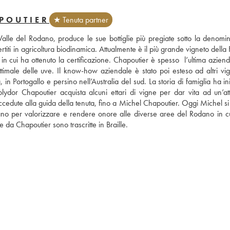
POUTIER
★ Tenuta partner
lle del Rodano, produce le sue bottiglie più pregiate sotto la denomin
titi in agricoltura biodinamica. Attualmente è il più grande vigneto della 
 cui ha ottenuto la certificazione. Chapoutier è spesso  l’ultima azienda
male delle uve. Il know-how aziendale è stato poi esteso ad altri vigne
n Portogallo e persino nell’Australia del sud. La storia di famiglia ha ini
or Chapoutier acquista alcuni ettari di vigne per dar vita ad un’attiv
ccedute alla guida della tenuta, fino a Michel Chapoutier. Oggi Michel si
nano per valorizzare e rendere onore alle diverse aree del Rodano in cu
e da Chapoutier sono trascritte in Braille.