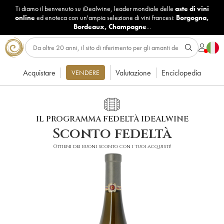
Ti diamo il benvenuto su iDealwine, leader mondiale delle
aste di vini
online
ed enoteca con un'ampia selezione di vini francesi:
Borgogna
,
Bordeaux
,
Champagne
...
Acquistare
Valutazione
Enciclopedia
VENDERE
IL PROGRAMMA FEDELTÀ IDEALWINE
Sconto fedeltà
Ottieni dei buoni sconto con i tuoi acquisti!