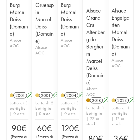
Burg
Gruensp
Burg
Alsace
Alsace
Marcel
iel
Marcel
Grand
Engelga
Deiss
Marcel
Deiss
Cru
rten
(Domain
Deiss
(Domain
Altenber
Marcel
e)
(Domain
e)
g de
Deiss
Alsace
e)
Alsace
AOC
AOC
Berghei
(Domain
Alsace
AOC
m
e)
Marcel
Alsace
AOC
Deiss
(Domain
e)
Alsace
AOC
2001
A
2001
A
2004
A
2018
A
2023
A
Lotto di 3
Lotto di 2
Lotto di 3
Lotto di 1
Lotto di 1
bottiglie
bottiglie
bottiglie
bottiglia
bottiglia
| 0 aste
| 0 aste
| 0 aste
| 27 in
| 12 in
stock
stock
90
€
60
€
120
€
80
€
36
€
(
Prezzo di
(
Prezzo di
(
Prezzo di