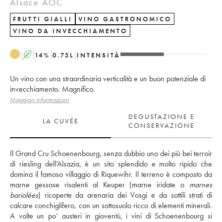
Alsace AOC
FRUTTI GIALLI
VINO GASTRONOMICO
VINO DA INVECCHIAMENTO
A
14
%
0.75
L
INTENSITÀ
Un vino con una straordinaria verticalità e un buon potenziale di
invecchiamento. Magnifico.
Maggiori informazioni
DEGUSTAZIONE E
LA CUVÉE
CONSERVAZIONE
Il Grand Cru Schoenenbourg, senza dubbio uno dei più bei terroir 
di riesling dell’Alsazia, è un sito splendido e molto ripido che 
domina il famoso villaggio di Riquewihr. Il terreno è composto da 
marne gessose risalenti al Keuper (marne iridate o 
marnes 
bariolées
) ricoperte da arenaria dei Vosgi e da sottili strati di 
calcare conchiglifero, con un sottosuolo ricco di elementi minerali. 
A volte un po’ austeri in gioventù, i vini di Schoenenbourg si 