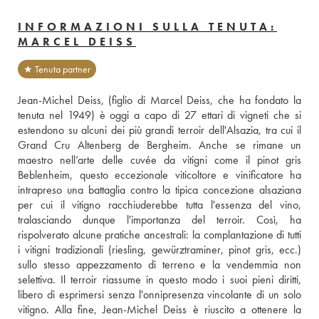
INFORMAZIONI SULLA TENUTA:
MARCEL DEISS
★ Tenuta partner
Jean-Michel Deiss, (figlio di Marcel Deiss, che ha fondato la 
tenuta nel 1949) è oggi a capo di 27 ettari di vigneti che si 
estendono su alcuni dei più grandi terroir dell'Alsazia, tra cui il 
Grand Cru Altenberg de Bergheim. Anche se rimane un 
maestro nell’arte delle cuvée da vitigni come il pinot gris 
Beblenheim, questo eccezionale viticoltore e vinificatore ha 
intrapreso una battaglia contro la tipica concezione alsaziana 
per cui il vitigno racchiuderebbe tutta l'essenza del vino, 
tralasciando dunque l'importanza del terroir. Così, ha 
rispolverato alcune pratiche ancestrali: la complantazione di tutti 
i vitigni tradizionali (riesling, gewürztraminer, pinot gris, ecc.) 
sullo stesso appezzamento di terreno e la vendemmia non 
selettiva. Il terroir riassume in questo modo i suoi pieni diritti, 
libero di esprimersi senza l'onnipresenza vincolante di un solo 
vitigno. Alla fine, Jean-Michel Deiss è riuscito a ottenere la 