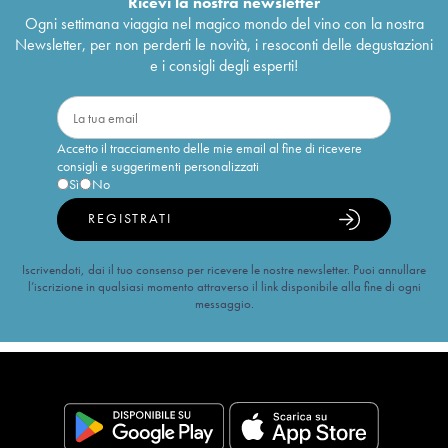
Ricevi la nostra newsletter
Ogni settimana viaggia nel magico mondo del vino con la nostra
Newsletter, per non perderti le novità, i resoconti delle degustazioni
e i consigli degli esperti!
Accetto il tracciamento delle mie email al fine di ricevere
consigli e suggerimenti personalizzati
Sì
No
REGISTRATI
Iscrivendoti, dai il tuo consenso per ricevere le nostre newsletter. Puoi annullare
l’iscrizione in qualsiasi momento attraverso il link disponibile alla fine di ogni
messaggio.