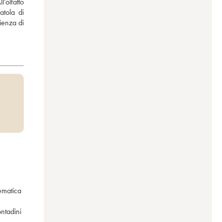
olfatto 
tola di 
enza di 
matica 
ntadini 