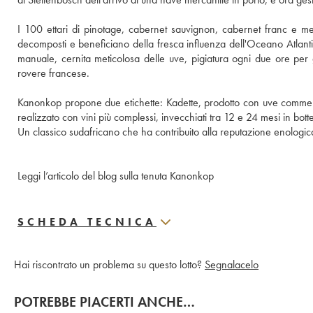
I 100 ettari di pinotage, cabernet sauvignon, cabernet franc e merlo
decomposti e beneficiano della fresca influenza dell'Oceano Atlantic
manuale, cernita meticolosa delle uve, pigiatura ogni due ore per g
rovere francese. 
Kanonkop propone due etichette: Kadette, prodotto con uve commercial
realizzato con vini più complessi, invecchiati tra 12 e 24 mesi in botte
Un classico sudafricano che ha contribuito alla reputazione enologic
Leggi l’articolo del blog sulla tenuta Kanonkop
SCHEDA TECNICA
Hai riscontrato un problema su questo lotto?
Segnalacelo
POTREBBE PIACERTI ANCHE…