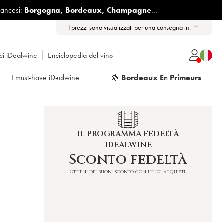
rancesi:
Borgogna
,
Bordeaux
,
Champagne
...
I prezzi sono visualizzati per una consegna in:
ici iDealwine
Enciclopedia del vino
I must-have iDealwine
🍇
Bordeaux En Primeurs
IL PROGRAMMA FEDELTÀ
IDEALWINE
Sconto fedeltà
Ottieni dei buoni sconto con i tuoi acquisti!