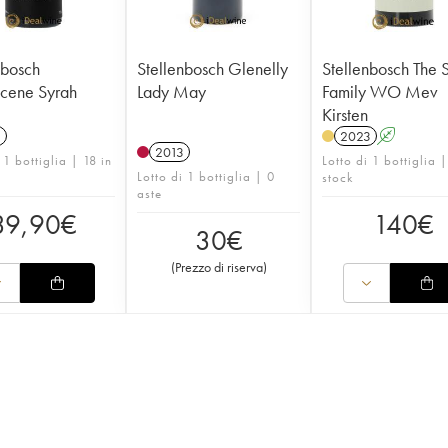
nbosch
Stellenbosch Glenelly
Stellenbosch The 
cene Syrah
Lady May
Family WO Mev
Kirsten
1
2023
A
2013
 1 bottiglia | 18 in
Lotto di 1 bottiglia |
Lotto di 1 bottiglia | 0
stock
aste
39,90
€
140
€
30
€
(
Prezzo di riserva
)