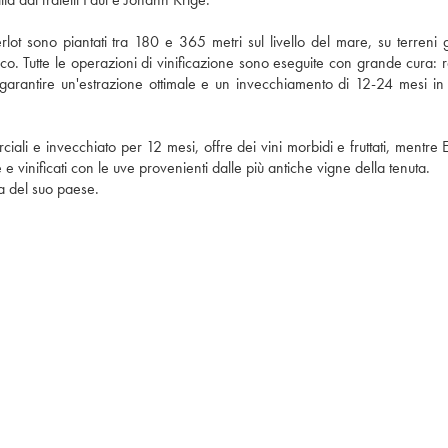
t sono piantati tra 180 e 365 metri sul livello del mare, su terreni gra
o. Tutte le operazioni di vinificazione sono eseguite con grande cura: ra
arantire un'estrazione ottimale e un invecchiamento di 12-24 mesi in bo
i e invecchiato per 12 mesi, offre dei vini morbidi e fruttati, mentre Es
 e vinificati con le uve provenienti dalle più antiche vigne della tenuta. 
a del suo paese.