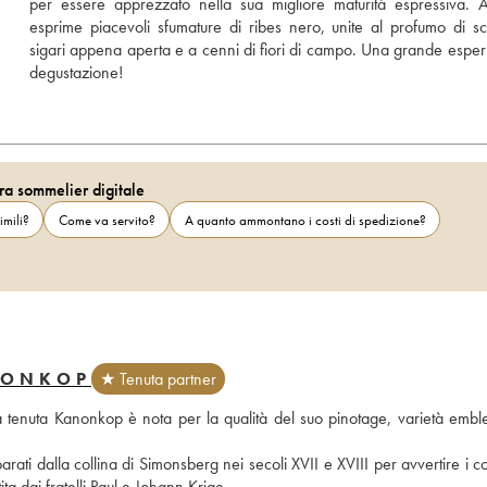
per essere apprezzato nella sua migliore maturità espressiva. All’
esprime piacevoli sfumature di ribes nero, unite al profumo di sca
sigari appena aperta e a cenni di fiori di campo. Una grande esperi
degustazione!
ra sommelier digitale
imili?
Come va servito?
A quanto ammontano i costi di spedizione?
NONKOP
★ Tenuta partner
a tenuta Kanonkop è nota per la qualità del suo pinotage, varietà emble
ati dalla collina di Simonsberg nei secoli XVII e XVIII per avvertire i co
ta dai fratelli Paul e Johann Krige. 