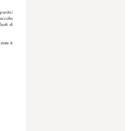
nitici 
ccolta 
tti di 
tate è 