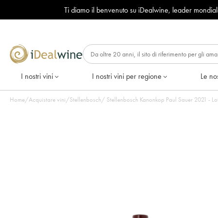
Ti diamo il benvenuto su iDealwine, leader mondia
I nostri vini
I nostri vini per regione
Le nos
Home
/
Acquistare vini
/
Stellenbosch
/
Stellenbosch Kanonkop 