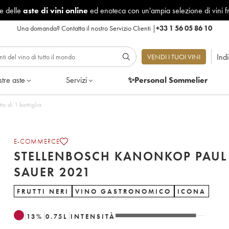
le delle
aste di vini online
ed enoteca con un'ampia selezione di vini f
Una domanda?
Contatta il nostro Servizio Clienti
|
+33 1 56 05 86 10
Ind
VENDI I TUOI VINI
tre aste
Servizi
✨Personal Sommelier
Paul Sauer 2021 - Lotto di 1 bottiglia
E-COMMERCE
STELLENBOSCH KANONKOP PAUL
SAUER 2021
FRUTTI NERI
VINO GASTRONOMICO
ICONA
13
%
0.75
L
INTENSITÀ