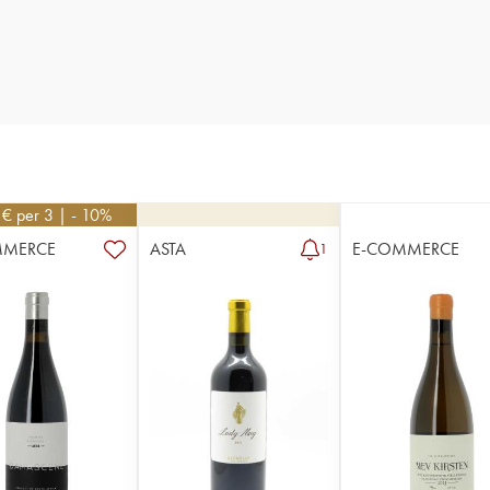
1
€
per 3 | - 10%
MMERCE
ASTA
E-COMMERCE
1