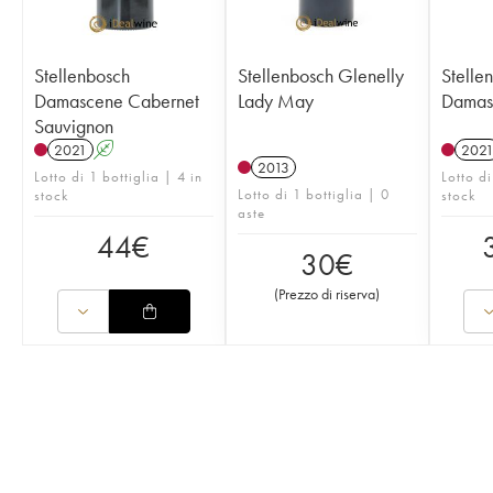
Stellenbosch
Stellenbosch Glenelly
Stelle
Damascene Cabernet
Lady May
Damas
Sauvignon
2021
A
202
2013
Lotto di 1 bottiglia | 4 in
Lotto di
Lotto di 1 bottiglia | 0
stock
stock
aste
44
€
30
€
(
Prezzo di riserva
)