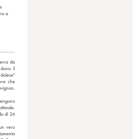
un
ono a
erra da 
dona il 
dolese" 
uve che 
vignon, 
engono 
timale. 
o di 24 
un vero 
iamento 