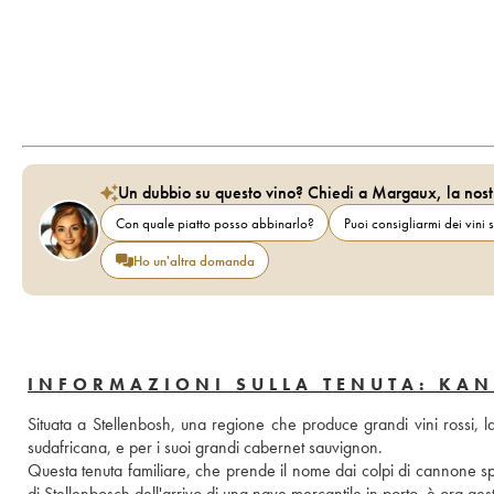
Un dubbio su questo vino? Chiedi a Margaux, la nost
Con quale piatto posso abbinarlo?
Puoi consigliarmi dei vini s
Ho un'altra domanda
INFORMAZIONI SULLA TENUTA: KA
Situata a Stellenbosh, una regione che produce grandi vini rossi, l
sudafricana, e per i suoi grandi cabernet sauvignon. 
Questa tenuta familiare, che prende il nome dai colpi di cannone spar
di Stellenbosch dell'arrivo di una nave mercantile in porto, è ora gesti