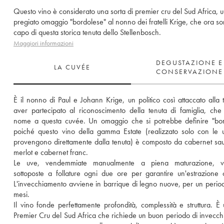
Questo vino è considerato una sorta di premier cru del Sud Africa, 
pregiato omaggio "bordolese" al nonno dei fratelli Krige, che ora s
capo di questa storica tenuta dello Stellenbosch.
Maggiori informazioni
DEGUSTAZIONE E
LA CUVÉE
CONSERVAZIONE
È il nonno di Paul e Johann Krige, un politico così attaccato alla t
aver partecipato al riconoscimento della tenuta di famiglia, che 
nome a questa cuvée. Un omaggio che si potrebbe definire "bor
poiché questo vino della gamma Estate (realizzato solo con le 
provengono direttamente dalla tenuta) è composto da cabernet sau
merlot e cabernet franc. 
Le uve, vendemmiate manualmente a piena maturazione, v
sottoposte a follature ogni due ore per garantire un'estrazione ot
L'invecchiamento avviene in barrique di legno nuove, per un period
mesi. 
Il vino fonde perfettamente profondità, complessità e struttura. È 
Premier Cru del Sud Africa che richiede un buon periodo di invecch