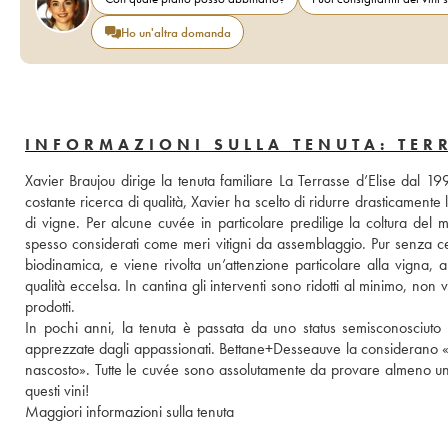
Ho un'altra domanda
INFORMAZIONI SULLA TENUTA: TERR
Xavier Braujou dirige la tenuta familiare La Terrasse d’Elise dal 1
costante ricerca di qualità, Xavier ha scelto di ridurre drasticamente le
di vigne. Per alcune cuvée in particolare predilige la coltura del m
spesso considerati come meri vitigni da assemblaggio. Pur senza certi
biodinamica, e viene rivolta un’attenzione particolare alla vigna, al
qualità eccelsa. In cantina gli interventi sono ridotti al minimo, non v
prodotti. 
In pochi anni, la tenuta è passata da uno status semisconosciuto 
apprezzate dagli appassionati. Bettane+Desseauve la considerano «un
nascosto». Tutte le cuvée sono assolutamente da provare almeno una 
questi vini!
Maggiori informazioni sulla tenuta