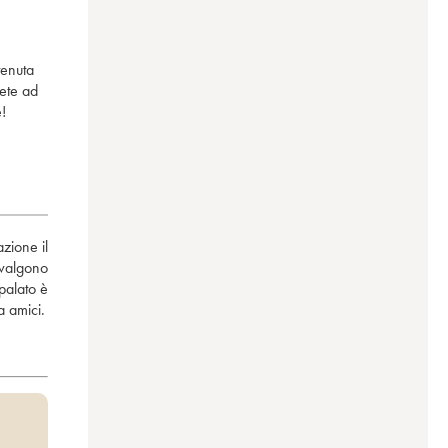
tenuta
rete ad
e!
ione il 
valgono 
palato è 
a amici.