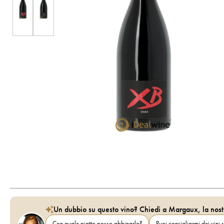
Un dubbio su questo vino? Chiedi a Margaux, la nost
Con quale piatto posso abbinarlo?
Puoi consigliarmi dei vini s