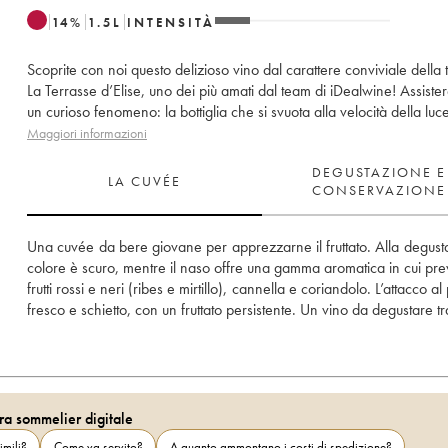
14
%
1.5
L
INTENSITÀ
Scoprite con noi questo delizioso vino dal carattere conviviale della 
La Terrasse d’Elise, uno dei più amati dal team di iDealwine! Assiste
un curioso fenomeno: la bottiglia che si svuota alla velocità della luc
Maggiori informazioni
DEGUSTAZIONE E
LA CUVÉE
CONSERVAZIONE
Una cuvée da bere giovane per apprezzarne il fruttato. Alla degustaz
colore è scuro, mentre il naso offre una gamma aromatica in cui pre
frutti rossi e neri (ribes e mirtillo), cannella e coriandolo. L’attacco al 
fresco e schietto, con un fruttato persistente. Un vino da degustare tr
ra sommelier digitale
imili?
Come va servito?
A quanto ammontano i costi di spedizione?