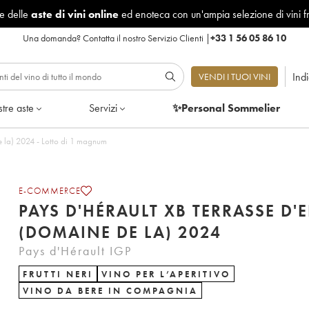
le delle
aste di vini online
ed enoteca con un'ampia selezione di vini f
Una domanda?
Contatta il nostro Servizio Clienti
|
+33 1 56 05 86 10
Ind
VENDI I TUOI VINI
tre aste
Servizi
✨Personal Sommelier
Pays d'Hérault XB Terrasse d'Elise (Domaine de la) 2024 - Lotto di 1 magnum
E-COMMERCE
PAYS D'HÉRAULT XB TERRASSE D'E
(DOMAINE DE LA) 2024
Pays d'Hérault IGP
FRUTTI NERI
VINO PER L’APERITIVO
VINO DA BERE IN COMPAGNIA