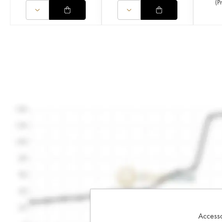
(
P
Accesso 