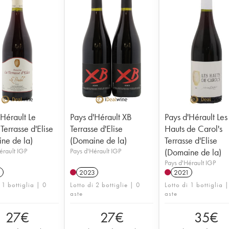
'Hérault Le
Pays d'Hérault XB
Pays d'Hérault Les
Terrasse d'Elise
Terrasse d'Elise
Hauts de Carol's
ne de la)
(Domaine de la)
Terrasse d'Elise
érault IGP
Pays d'Hérault IGP
(Domaine de la)
Pays d'Hérault IGP
1
2023
2021
 1 bottiglia | 0
Lotto di 2 bottiglie | 0
Lotto di 1 bottiglia 
aste
aste
27
€
27
€
35
€