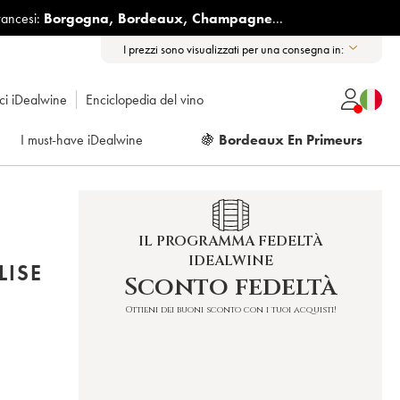
rancesi:
Borgogna
,
Bordeaux
,
Champagne
...
I prezzi sono visualizzati per una consegna in:
ici iDealwine
Enciclopedia del vino
I must-have iDealwine
🍇
Bordeaux En Primeurs
IL PROGRAMMA FEDELTÀ
IDEALWINE
LISE
Sconto fedeltà
Ottieni dei buoni sconto con i tuoi acquisti!