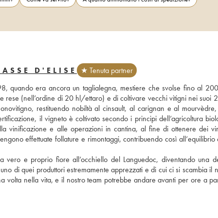
ASSE D'ELISE
★ Tenuta partner
998, quando era ancora un taglialegna, mestiere che svolse fino al 2008
 rese (nell’ordine di 20 hl/ettaro) e di coltivare vecchi vitigni nei suoi 20
onovitigno, restituendo nobiltà al cinsault, al carignan e al mourvèdre, 
ficazione, il vigneto è coltivato secondo i principi dell’agricoltura biol
la vinificazione e alle operazioni in cantina, al fine di ottenere dei vin
engono effettuate follature e rimontaggi, contribuendo così all’equilibrio d
a vero e proprio fiore all’occhiello del Languedoc, diventando una del
o di quei produttori estremamente apprezzati e di cui ci si scambia il n
volta nella vita, e il nostro team potrebbe andare avanti per ore a parl