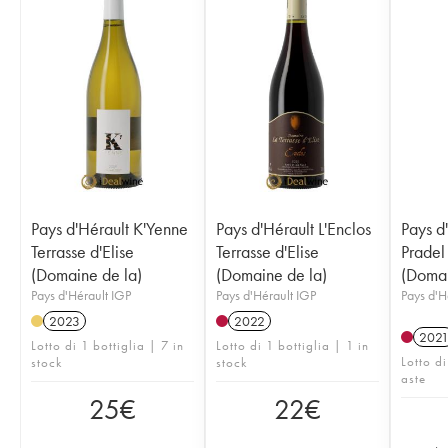
Pays d'Hérault K'Yenne
Pays d'Hérault L'Enclos
Pays d
Terrasse d'Elise
Terrasse d'Elise
Pradel 
(Domaine de la)
(Domaine de la)
(Domai
Pays d'Hérault IGP
Pays d'Hérault IGP
Pays d'H
2023
2022
202
Lotto di 1 bottiglia | 7 in
Lotto di 1 bottiglia | 1 in
Lotto di
stock
stock
aste
25
€
22
€