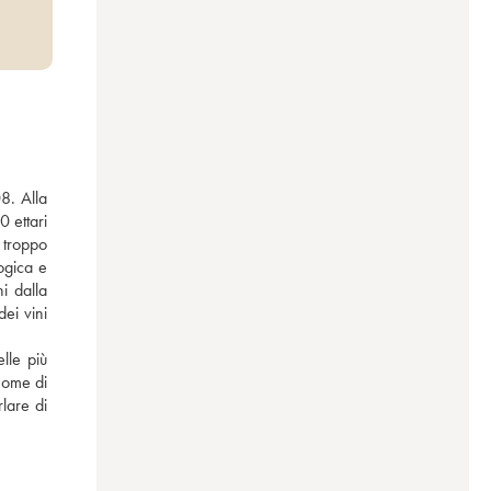
. Alla 
 ettari 
troppo 
ogica e 
i dalla 
ei vini 
le più 
ome di 
are di 