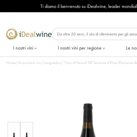
Ti diamo il benvenuto su iDealwine, leader mondia
I nostri vini
I nostri vini per regione
Le nos
Home
/
Acquistare vini
/
Languedoc
/