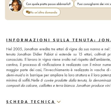
Con quale piatto posso abbinarlo?
Puoi consigliarmi dei vini s
Ho un'altra domanda
INFORMAZIONI SULLA TENUTA: JON
Nel 2005, Jonathan eredita tre ettari di vigne da suo nonno e nel 20
tenuta Jonathan Didier Pabiot si estende su 15 ettari, coltivati
conosciuto. Il lavoro in vigna viene svolto nel rispetto dell'ambiente
cantina, il processo di vinificazione è realizzato con il minor numero 
demi-muid
 o in barrique per ampliare la loro struttura e il loro poten
minima di solfiti.
Nelle 6 cuvée prodotte dalla tenuta, la denominazion
composti da calcare, 
caillottes
 e terra bianca. Jonathan produce vini 
SCHEDA TECNICA