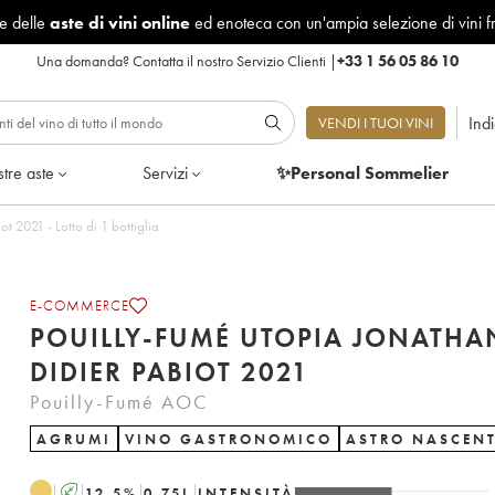
le delle
aste di vini online
ed enoteca con un'ampia selezione di vini f
Una domanda?
Contatta il nostro Servizio Clienti
|
+33 1 56 05 86 10
Ind
VENDI I TUOI VINI
tre aste
Servizi
✨Personal Sommelier
t 2021 - Lotto di 1 bottiglia
E-COMMERCE
POUILLY-FUMÉ UTOPIA JONATHA
DIDIER PABIOT 2021
Pouilly-Fumé AOC
AGRUMI
VINO GASTRONOMICO
ASTRO NASCEN
A
12.5
%
0.75
L
INTENSITÀ