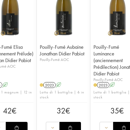
y-Fumé Elisa
Pouilly-Fumé Aubaine
Pouilly-Fumé
nnement Prélude)
Jonathan Didier Pabiot
Luminance
an Didier Pabiot
Pouilly-Fumé AOC
(anciennement
-Fumé AOC
Prédilection) Jona
Didier Pabiot
Pouilly-Fumé AOC
4
A
2023
A
2023
A
i 1 magnum | 12 in
Lotto di 1 bottiglia | 6 in
Lotto di 1 bottiglia 
stock
stock
42
€
32
€
35
€