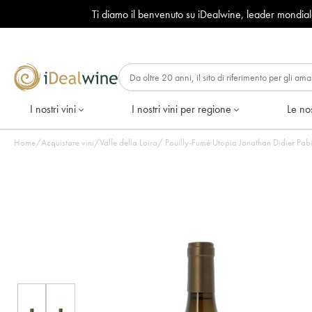
Ti diamo il benvenuto su iDealwine, leader mondia
I nostri vini
I nostri vini per regione
Le nos
Home
/
Acquistare vini
/
Valle della Loira
/
Pouilly-Fumé Utopia Jonathan Didier Pabio