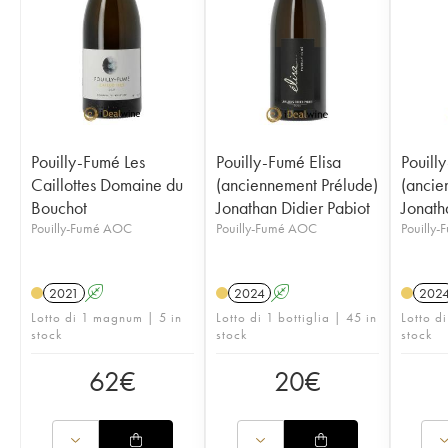
Pouilly-Fumé Les
Pouilly-Fumé Elisa
Pouill
Caillottes Domaine du
(anciennement Prélude)
(ancie
Bouchot
Jonathan Didier Pabiot
Jonath
Pouilly-Fumé AOC
Pouilly-Fumé AOC
Pouilly
2021
A
2024
A
202
Lotto di 1 magnum | 5 in
Lotto di 1 bottiglia | 45 in
Lotto d
stock
stock
stock
62
€
20
€