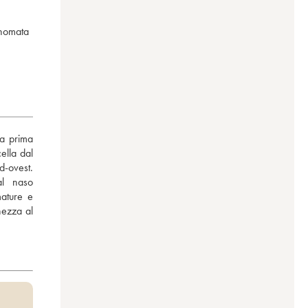
inomata
a prima 
lla dal 
-ovest. 
l naso 
ature e 
ezza al 