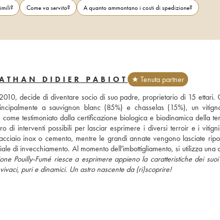
imili?
Come va servito?
A quanto ammontano i costi di spedizione?
ATHAN DIDIER PABIOT
★ Tenuta partner
10, decide di diventare socio di suo padre, proprietario di 15 ettari. O
 principalmente a sauvignon blanc (85%) e chasselas (15%), un vitign
, come testimoniato dalla certificazione biologica e biodinamica della ten
di interventi possibili per lasciar esprimere i diversi terroir e i vitigni
ziale di invecchiamento. Al momento dell'imbottigliamento, si utilizza una q
e Pouilly-Fumé riesce a esprimere appieno la caratteristiche dei suoi te
vivaci, puri e dinamici. Un astro nascente da (ri)scoprire!