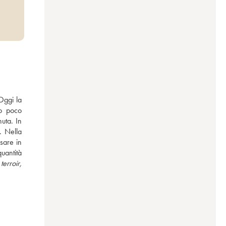
ggi la 
o poco 
uta. In 
. Nella 
uantità 
rroir, 