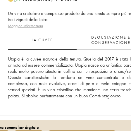
Un vino cristallino e complesso prodotto da una tenuta sempre più r
tra i vigneti della Loira.
Maggiori informazioni
DEGUSTAZIONE E
LA CUVÉE
CONSERVAZIONE
Utopia è la cuvée naturale della tenuta. Quella del 2017 è stata l
annata ad essere commercializzata. Utopia nasce da un’antica parce
suolo molto povero situata in collina con un'esposizione a sud/sud
Queste caratteristiche lo rendono un vino concentrato e da
complesso, con note evolutive, aromi di pera e mela cotogna m
sentori speziati. È un vino cristallino che mantiene una certa fresch
palato. Si abbina perfettamente con un buon Comté stagionato.
ra sommelier digitale