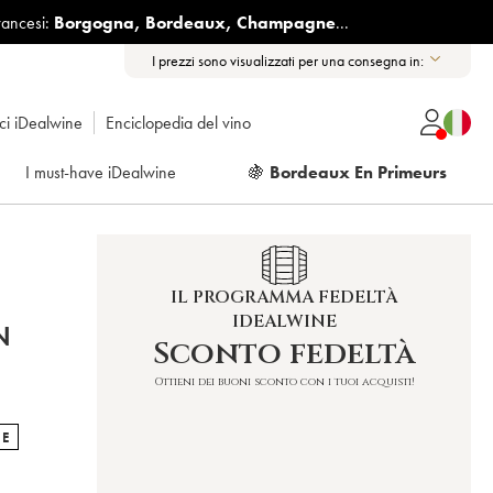
rancesi:
Borgogna
,
Bordeaux
,
Champagne
...
I prezzi sono visualizzati per una consegna in:
ici iDealwine
Enciclopedia del vino
I must-have iDealwine
🍇
Bordeaux En Primeurs
IL PROGRAMMA FEDELTÀ
IDEALWINE
N
Sconto fedeltà
Ottieni dei buoni sconto con i tuoi acquisti!
TE