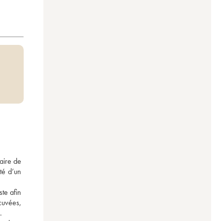
ire de 
é d’un 
te afin 
uvées, 
. 