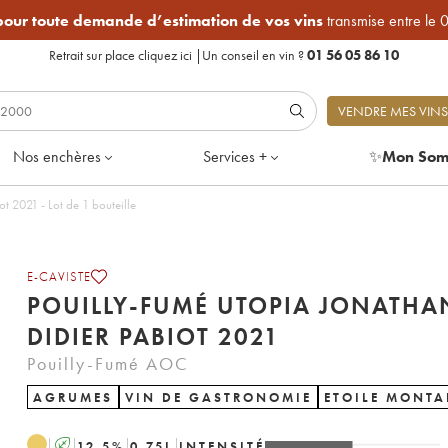
 pour toute demande d’estimation de vos vins
transmise entre le 
Retrait sur place
cliquez ici
|
Un conseil en vin ?
01 56 05 86 10
VENDRE MES VINS
Nos enchères
Services +
✨
Mon Som
t 2021 - Lot de 1 bouteille
E-CAVISTE
POUILLY-FUMÉ UTOPIA JONATHA
DIDIER PABIOT 2021
Pouilly-Fumé AOC
AGRUMES
VIN DE GASTRONOMIE
ETOILE MONTA
A
12.5
%
0.75
L
INTENSITÉ