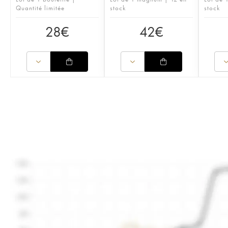
Quantité limitée
stock
stock
28
€
42
€