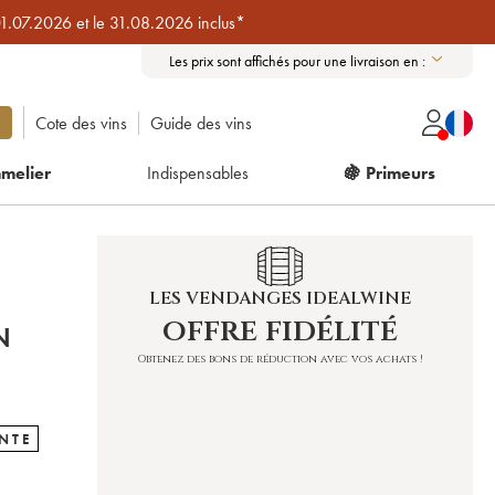
01.07.2026 et le 31.08.2026 inclus*
Les prix sont affichés pour une livraison en :
Cote des vins
Guide des vins
melier
Indispensables
🍇 Primeurs
LES VENDANGES IDEALWINE
offre fidélité
N
Obtenez des bons de réduction avec vos achats !
NTE