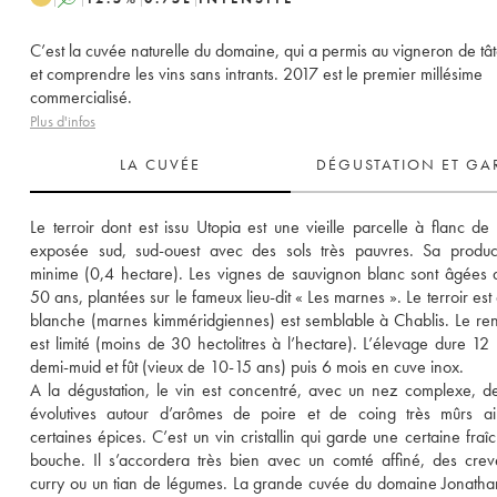
C’est la cuvée naturelle du domaine, qui a permis au vigneron de tâ
et comprendre les vins sans intrants. 2017 est le premier millésime
commercialisé.
Plus d'infos
LA CUVÉE
DÉGUSTATION ET GA
Le terroir dont est issu Utopia est une vieille parcelle à flanc de 
exposée sud, sud-ouest avec des sols très pauvres. Sa product
minime (0,4 hectare). Les vignes de sauvignon blanc sont âgées 
50 ans, plantées sur le fameux lieu-dit « Les marnes ». Le terroir est 
blanche (marnes kimméridgiennes) est semblable à Chablis. Le re
est limité (moins de 30 hectolitres à l’hectare). L’élevage dure 12 
demi-muid et fût (vieux de 10-15 ans) puis 6 mois en cuve inox. 
A la dégustation, le vin est concentré, avec un nez complexe, de
évolutives autour d’arômes de poire et de coing très mûrs ain
certaines épices. C’est un vin cristallin qui garde une certaine fraîc
bouche. Il s’accordera très bien avec un comté affiné, des creve
curry ou un tian de légumes. La grande cuvée du domaine Jonathan