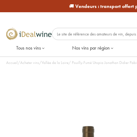
🚚
Vendeurs :
transport offert
Tous nos vins
Nos vins par région
Accueil
/
Acheter vins
/
Vallée de la Loire
/
Pouilly-Fumé Utopia Jonathan Didier Pabio