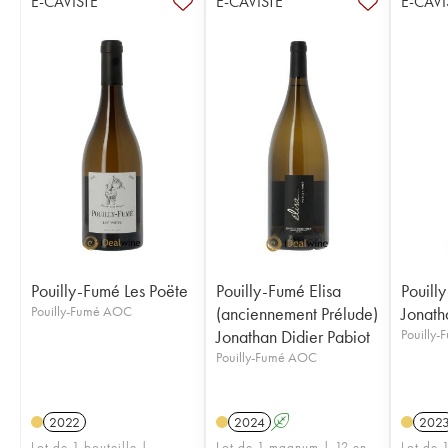
E-CAVISTE
E-CAVISTE
E-CAVI
Pouilly-Fumé Les Poëte
Pouilly-Fumé Elisa
Pouill
Pouilly-Fumé AOC
(anciennement Prélude)
Jonath
Jonathan Didier Pabiot
Pouilly
Pouilly-Fumé AOC
2022
2024
A
202
Lot de 1 bouteille |
Lot de 1 magnum | 12 en
Lot de 1