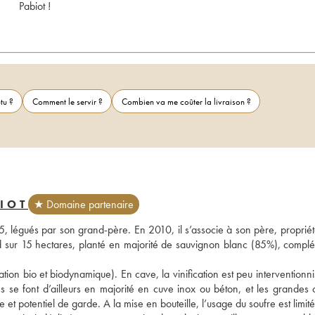
Pabiot !
tu ?
Comment le servir ?
Combien va me coûter la livraison ?
IOT
★ Domaine partenaire
, légués par son grand-père. En 2010, il s’associe à son père, propriéta
d sur 15 hectares, planté en majorité de sauvignon blanc (85%), complét
tion bio et biodynamique). En cave, la vinification est peu interventionnis
es se font d’ailleurs en majorité en cuve inox ou béton, et les grandes c
 et potentiel de garde. A la mise en bouteille, l’usage du soufre est limité