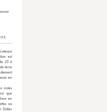
tonner
RDE
coteaux 
ion est 
de 25 à 
de terre 
ndement 
mois en 
s notes 
si que 
heur en 
ttes au 
 Didier 