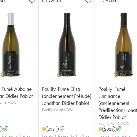
STE
E-CAVISTE
E-CAVISTE
y-Fumé Aubaine
Pouilly-Fumé Elisa
Pouilly-Fumé
an Didier Pabiot
(anciennement Prélude)
Luminance
-Fumé AOC
Jonathan Didier Pabiot
(anciennement
Pouilly-Fumé AOC
Prédilection) Jona
Didier Pabiot
Pouilly-Fumé AOC
3
A
2024
A
2023
A
 bouteille | 6 en
Lot de 1 bouteille | 45 en
Lot de 1 bouteille |