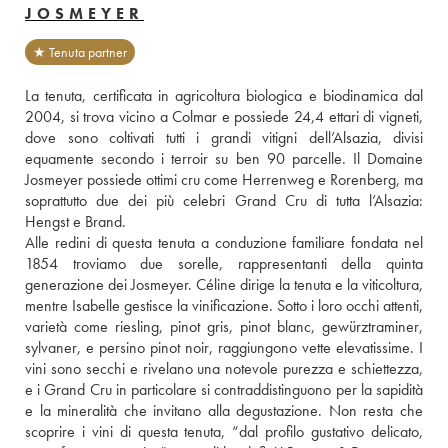
JOSMEYER
★ Tenuta partner
La tenuta, certificata in agricoltura biologica e biodinamica dal 
2004, si trova vicino a Colmar e possiede 24,4 ettari di vigneti, 
dove sono coltivati tutti i grandi vitigni dell’Alsazia, divisi 
equamente secondo i terroir su ben 90 parcelle. Il Domaine 
Josmeyer possiede ottimi cru come Herrenweg e Rorenberg, ma 
soprattutto due dei più celebri Grand Cru di tutta l’Alsazia: 
Hengst e Brand.
Alle redini di questa tenuta a conduzione familiare fondata nel 
1854 troviamo due sorelle, rappresentanti della quinta 
generazione dei Josmeyer. Céline dirige la tenuta e la viticoltura, 
mentre Isabelle gestisce la vinificazione. Sotto i loro occhi attenti, 
varietà come riesling, pinot gris, pinot blanc, gewürztraminer, 
sylvaner, e persino pinot noir, raggiungono vette elevatissime. I 
vini sono secchi e rivelano una notevole purezza e schiettezza, 
e i Grand Cru in particolare si contraddistinguono per la sapidità 
e la mineralità che invitano alla degustazione. Non resta che 
scoprire i vini di questa tenuta, “dal profilo gustativo delicato, 