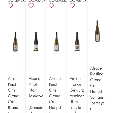
COMMERCE
COMMERCE
COMMERCE
COMMERCE
Alsace
Riesling
Alsace
Alsace
Alsace
Vin de
Grand
Pinot
Pinot
Pinot
France
Cru
Gris
Noir
Gris
Gewurz
Hengst
Grand
Josmeye
Grand
traminer
Samain
Cru
r
Cru
Libre
Josmeye
Brand
(Domain
Hengst
sous le
r