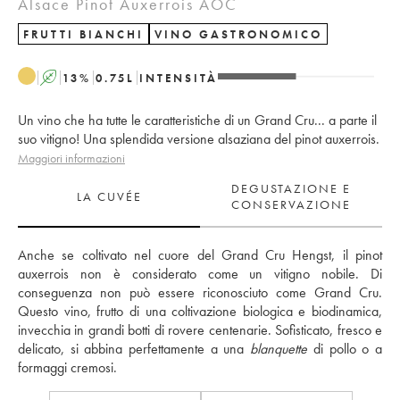
Alsace Pinot Auxerrois AOC
FRUTTI BIANCHI
VINO GASTRONOMICO
A
13
%
0.75
L
INTENSITÀ
Un vino che ha tutte le caratteristiche di un Grand Cru... a parte il
suo vitigno! Una splendida versione alsaziana del pinot auxerrois.
Maggiori informazioni
DEGUSTAZIONE E
LA CUVÉE
CONSERVAZIONE
Anche se coltivato nel cuore del Grand Cru Hengst, il pinot 
auxerrois non è considerato come un vitigno nobile. Di 
conseguenza non può essere riconosciuto come Grand Cru. 
Questo vino, frutto di una coltivazione biologica e biodinamica, 
invecchia in grandi botti di rovere centenarie. Sofisticato, fresco e 
delicato, si abbina perfettamente a una 
blanquette
 di pollo o a 
formaggi cremosi.