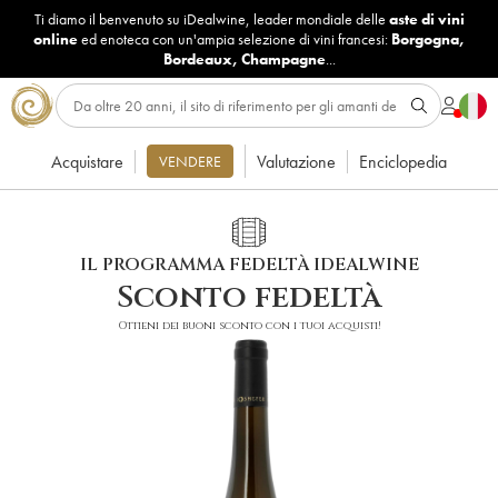
Ti diamo il benvenuto su iDealwine, leader mondiale delle
aste di vini
online
ed enoteca con un'ampia selezione di vini francesi:
Borgogna
,
Bordeaux
,
Champagne
...
Acquistare
Valutazione
Enciclopedia
VENDERE
IL PROGRAMMA FEDELTÀ IDEALWINE
Sconto fedeltà
Ottieni dei buoni sconto con i tuoi acquisti!