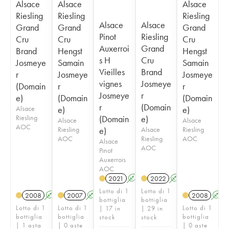
Alsace
Alsace
Alsace
Riesling
Riesling
Riesling
Alsace
Alsace
Grand
Grand
Grand
Pinot
Riesling
Cru
Cru
Cru
Auxerroi
Grand
Brand
Hengst
Hengst
s H
Cru
Josmeye
Samain
Samain
Vieilles
Brand
r
Josmeye
Josmeye
vignes
Josmeye
(Domain
r
r
Josmeye
r
e)
(Domain
(Domain
r
(Domain
Alsace
e)
e)
Riesling
(Domain
e)
Alsace
Alsace
AOC
Riesling
e)
Alsace
Riesling
AOC
Riesling
AOC
Alsace
AOC
Pinot
Auxerrois
AOC
2021
A
2022
A
Lotto di 1
Lotto di 1
2008
A
2007
A
2008
A
bottiglia
bottiglia
Lotto di 1
Lotto di 1
Lotto di 1
| 17 in
| 29 in
bottiglia
bottiglia
bottiglia
stock
stock
| 1 asta
| 0 aste
| 0 aste