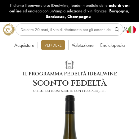
Ti diamo il benvenuto su iDealwine, leader mondiale delle
aste di vini
online
ed enoteca con un'ampia selezione di vini francesi:
Borgogna
,
Bordeaux
,
Champagne
...
Acquistare
Valutazione
Enciclopedia
VENDERE
IL PROGRAMMA FEDELTÀ IDEALWINE
Sconto fedeltà
Ottieni dei buoni sconto con i tuoi acquisti!