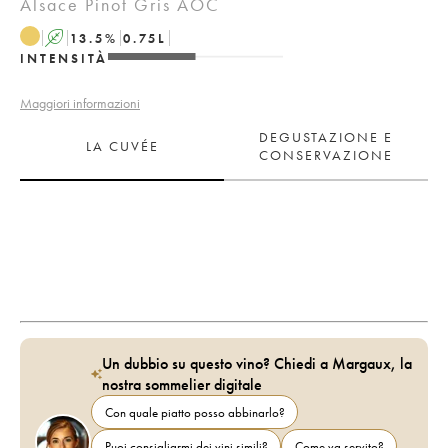
Alsace Pinot Gris AOC
A
13.5
%
0.75
L
INTENSITÀ
Maggiori informazioni
DEGUSTAZIONE E
LA CUVÉE
CONSERVAZIONE
Un dubbio su questo vino? Chiedi a Margaux, la
nostra sommelier digitale
Con quale piatto posso abbinarlo?
Puoi consigliarmi dei vini simili?
Come va servito?