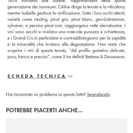
1854 troviamo due sorelle, rappresentanti della quinta 
generazione dei Josmeyer. Céline dirige la tenuta e la viticoltura, 
mentre Isabelle gestisce la vinificazione. Sotto i loro occhi attenti, 
varietà come riesling, pinot gris, pinot blanc, gewürztraminer, 
sylvaner, e persino pinot noir, raggiungono vette elevatissime. I 
vini sono secchi e rivelano una notevole purezza e schiettezza, 
e i Grand Cru in particolare si contraddistinguono per la sapidità 
e la mineralità che invitano alla degustazione. Non resta che 
scoprire i vini di questa tenuta, “dal profilo gustativo delicato, 
puro, fresco e preciso”, come li ha definiti Bettane & Desseauve.
SCHEDA TECNICA
Hai riscontrato un problema su questo lotto?
Segnalacelo
POTREBBE PIACERTI ANCHE…