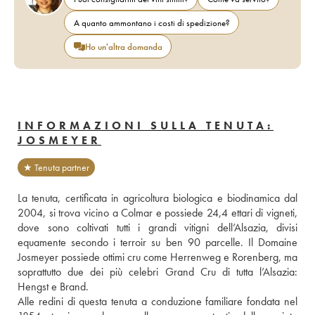
A quanto ammontano i costi di spedizione?
Ho un'altra domanda
INFORMAZIONI SULLA TENUTA:
JOSMEYER
★ Tenuta partner
La tenuta, certificata in agricoltura biologica e biodinamica dal 
2004, si trova vicino a Colmar e possiede 24,4 ettari di vigneti, 
dove sono coltivati tutti i grandi vitigni dell’Alsazia, divisi 
equamente secondo i terroir su ben 90 parcelle. Il Domaine 
Josmeyer possiede ottimi cru come Herrenweg e Rorenberg, ma 
soprattutto due dei più celebri Grand Cru di tutta l’Alsazia: 
Hengst e Brand.
Alle redini di questa tenuta a conduzione familiare fondata nel 