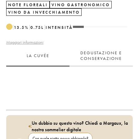
NOTE FLOREALI
VINO GASTRONOMICO
VINO DA INVECCHIAMENTO
13.5
%
0.75
L
INTENSITÀ
Maggiori informazioni
DEGUSTAZIONE E
LA CUVÉE
CONSERVAZIONE
Un dubbio su questo vino? Chiedi a Margaux, la
nostra sommelier digitale
Con quale piatto posso abbinarlo?