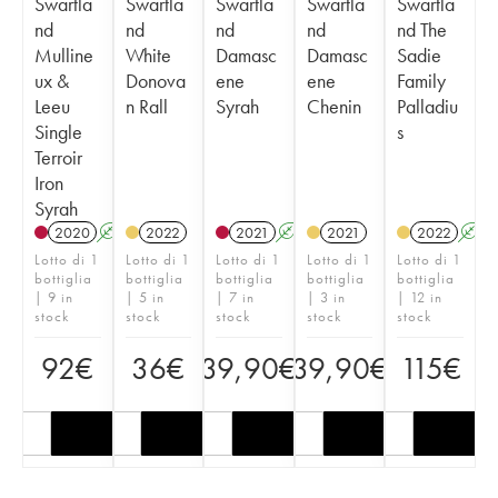
Swartla
Swartla
Swartla
Swartla
Swartla
nd
nd
nd
nd
nd The
Mulline
White
Damasc
Damasc
Sadie
ux &
Donova
ene
ene
Family
Leeu
n Rall
Syrah
Chenin
Palladiu
Single
s
Terroir
Iron
Syrah
2020
A
2022
2021
A
2021
2022
A
Lotto di 1
Lotto di 1
Lotto di 1
Lotto di 1
Lotto di 1
bottiglia
bottiglia
bottiglia
bottiglia
bottiglia
| 9 in
| 5 in
| 7 in
| 3 in
| 12 in
stock
stock
stock
stock
stock
92
€
36
€
39,90
€
39,90
€
115
€