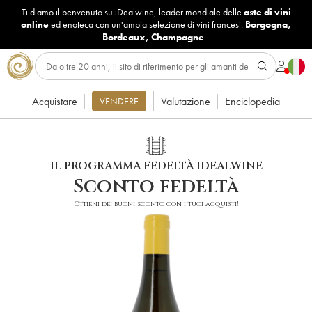
Ti diamo il benvenuto su iDealwine, leader mondiale delle
aste di vini
online
ed enoteca con un'ampia selezione di vini francesi:
Borgogna
,
Bordeaux
,
Champagne
...
Acquistare
Valutazione
Enciclopedia
VENDERE
IL PROGRAMMA FEDELTÀ IDEALWINE
Sconto fedeltà
Ottieni dei buoni sconto con i tuoi acquisti!