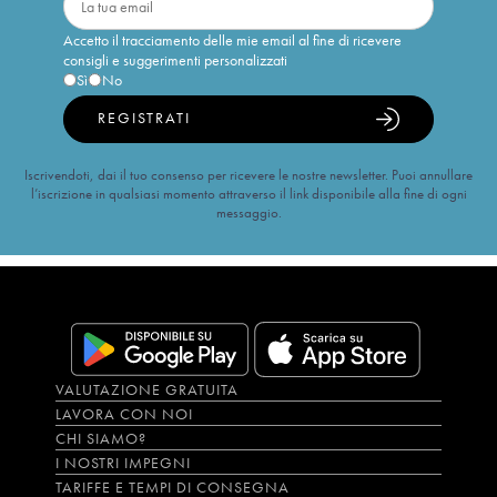
Accetto il tracciamento delle mie email al fine di ricevere
consigli e suggerimenti personalizzati
Sì
No
REGISTRATI
Iscrivendoti, dai il tuo consenso per ricevere le nostre newsletter. Puoi annullare
l’iscrizione in qualsiasi momento attraverso il link disponibile alla fine di ogni
messaggio.
VALUTAZIONE GRATUITA
LAVORA CON NOI
CHI SIAMO?
I NOSTRI IMPEGNI
TARIFFE E TEMPI DI CONSEGNA