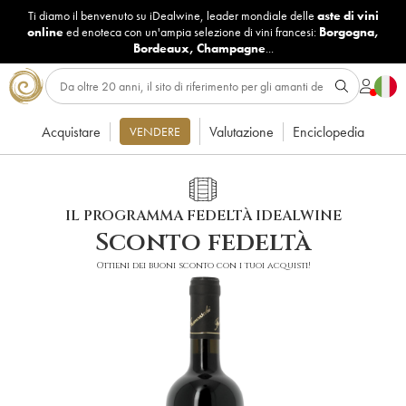
Ti diamo il benvenuto su iDealwine, leader mondiale delle
aste di vini
online
ed enoteca con un'ampia selezione di vini francesi:
Borgogna
,
Bordeaux
,
Champagne
...
Acquistare
Valutazione
Enciclopedia
VENDERE
IL PROGRAMMA FEDELTÀ IDEALWINE
Sconto fedeltà
Ottieni dei buoni sconto con i tuoi acquisti!