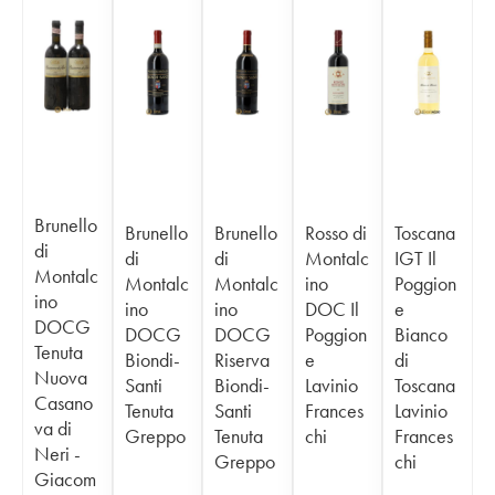
Brunello
Brunello
Brunello
Rosso di
Toscana
di
di
di
Montalc
IGT Il
Montalc
Montalc
Montalc
ino
Poggion
ino
ino
ino
DOC Il
e
DOCG
DOCG
DOCG
Poggion
Bianco
Tenuta
Biondi-
Riserva
e
di
Nuova
Santi
Biondi-
Lavinio
Toscana
Casano
Tenuta
Santi
Frances
Lavinio
va di
Greppo
Tenuta
chi
Frances
Neri -
Greppo
chi
Giacom