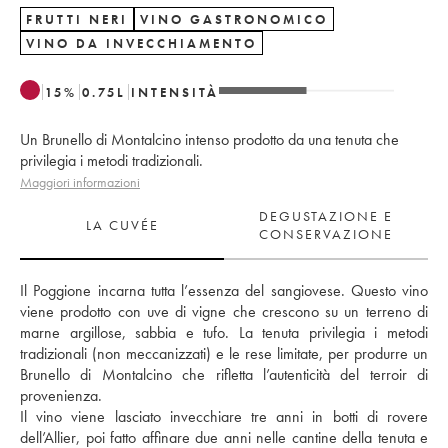
FRUTTI NERI
VINO GASTRONOMICO
VINO DA INVECCHIAMENTO
15
%
0.75
L
INTENSITÀ
Un Brunello di Montalcino intenso prodotto da una tenuta che
privilegia i metodi tradizionali.
Maggiori informazioni
DEGUSTAZIONE E
LA CUVÉE
CONSERVAZIONE
Il Poggione incarna tutta l’essenza del sangiovese. Questo vino 
viene prodotto con uve di vigne che crescono su un terreno di 
marne argillose, sabbia e tufo. La tenuta privilegia i metodi 
tradizionali (non meccanizzati) e le rese limitate, per produrre un 
Brunello di Montalcino che rifletta l’autenticità del terroir di 
provenienza. 
Il vino viene lasciato invecchiare tre anni in botti di rovere 
dell’Allier, poi fatto affinare due anni nelle cantine della tenuta e 