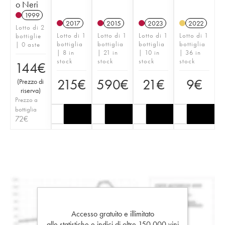
o Neri
1999
2017
2015
2023
2022
Lotto di 2
Lotto di 1
Lotto di 1
Lotto di 1
Lotto di 1
bottiglie
bottiglia
bottiglia
bottiglia
bottiglia
| 0 aste
| 8 in
| 21 in
| 10 in
| 36 in
stock
stock
stock
stock
144
€
215
€
590
€
21
€
9
€
(
Prezzo di
riserva
)
Prezzo a
bottiglia
72
€
Accesso gratuito e illimitato
alle statistiche e indici di oltre 150.000 vini