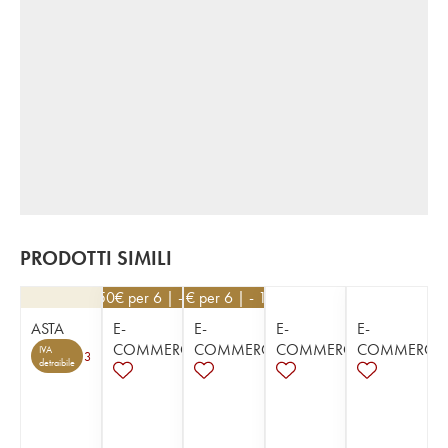
PRODOTTI SIMILI
193,50
€
per 6 | - 10%
531
€
per 6 | - 10%
ASTA
E-
E-
E-
E-
COMMERCE
COMMERCE
COMMERCE
COMMERCE
IVA
3
detraibile