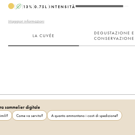
A
13
%
0.75
L
INTENSITÀ
Maggiori informazioni
DEGUSTAZIONE E
LA CUVÉE
CONSERVAZIONE
ra sommelier digitale
imili?
Come va servito?
A quanto ammontano i costi di spedizione?