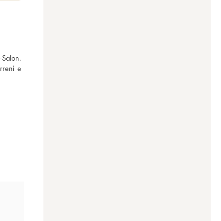
-Salon. 
reni e 