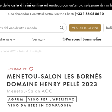
le delle
aste di vini online
ed enoteca con un'ampia selezione di vini f
Una domanda?
Contatta il nostro Servizio Clienti
|
+33 1 56 05 86 10
Ind
VENDI I TUOI VINI
tre aste
Servizi
✨Personal Sommelier
Menetou-Salon Les Bornés Domaine Henry Pellé 2023 - Lotto di 1 bottiglia
E-COMMERCE
MENETOU-SALON LES BORNÉS
DOMAINE HENRY PELLÉ 2023
Menetou-Salon AOC
AGRUMI
VINO PER L’APERITIVO
VINO DA BERE IN COMPAGNIA