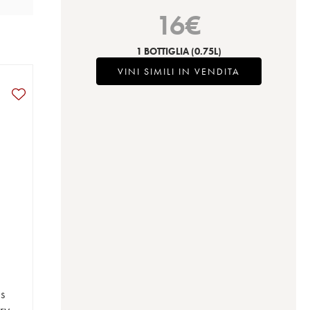
16
€
1 BOTTIGLIA
(0.75L)
VINI SIMILI IN VENDITA
s
ry