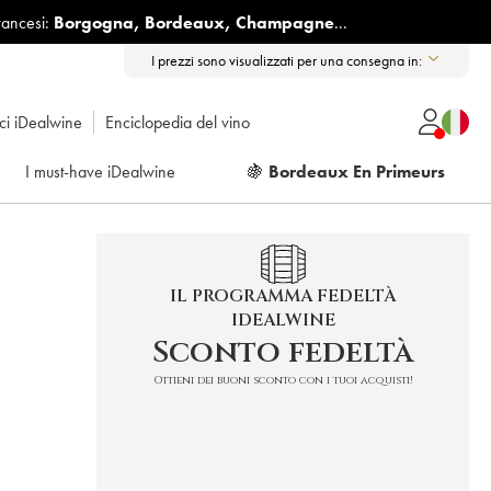
rancesi:
Borgogna
,
Bordeaux
,
Champagne
...
I prezzi sono visualizzati per una consegna in:
ici iDealwine
Enciclopedia del vino
I must-have iDealwine
🍇
Bordeaux En Primeurs
IL PROGRAMMA FEDELTÀ
IDEALWINE
Sconto fedeltà
Ottieni dei buoni sconto con i tuoi acquisti!