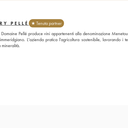
RY PELLÉ
★ Tenuta partner
ne, il Domaine Pellé produce vini appartenenti alla denominazione Menetou
meridgiano. L'azienda pratica l'agricoltura sostenibile, lavorando i ter
 mineralità.