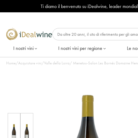
Ti diamo il benvenuto su iDealwine, leader mondia
I nostri vini
I nostri vini per regione
Le nos
Home
/
Acquistare vini
/
Valle della Loira
/