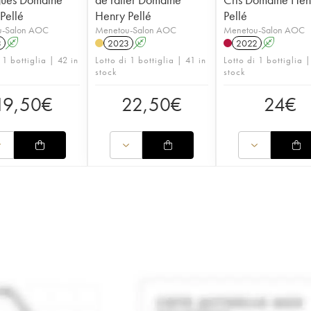
Pellé
Henry Pellé
Pellé
u-Salon AOC
Menetou-Salon AOC
Menetou-Salon AOC
3
A
2023
A
2022
A
 1 bottiglia | 42 in
Lotto di 1 bottiglia | 41 in
Lotto di 1 bottiglia 
stock
stock
19,50
€
22,50
€
24
€