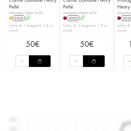
Pellé
Pellé
Henry 
Menetou-Salon AOC
Menetou-Salon AOC
Meneto
2023
A
2020
A
202
Lotto di 1 magnum | 6 in
Lotto di 1 magnum | 9 in
Lotto di
stock
stock
stock
50
€
50
€