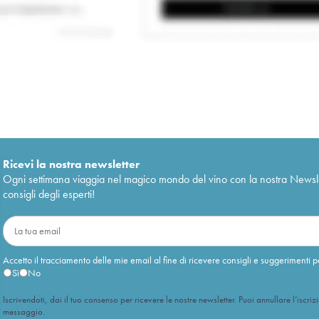
Ricevi la nostra newsletter
Ogni settimana viaggia nel magico mondo del vino con la nostra Newslette
consigli degli esperti!
Accetto il tracciamento delle mie email al fine di ricevere consigli e suggerimenti p
Sì
No
Iscrivendoti, dai il tuo consenso per ricevere le nostre newsletter. Puoi annullare l’iscriz
messaggio.