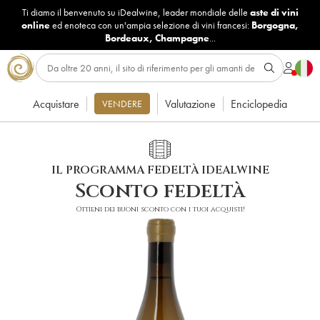
Ti diamo il benvenuto su iDealwine, leader mondiale delle
aste di vini
online
ed enoteca con un'ampia selezione di vini francesi:
Borgogna
,
Bordeaux
,
Champagne
...
Acquistare
Valutazione
Enciclopedia
VENDERE
IL PROGRAMMA FEDELTÀ IDEALWINE
Sconto fedeltà
Ottieni dei buoni sconto con i tuoi acquisti!