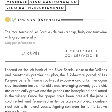
MINERALE
VINO GASTRONOMICO
VINO DA INVECCHIAMENTO
A
13
%
0.75
L
INTENSITÀ
The marl terroir of Les Pargues delivers a crisp, fruity and taut wine
with great minerality.
Maggiori informazioni
DEGUSTAZIONE E
LA CUVÉE
CONSERVAZIONE
Located on the left bank of the River Serein, close to the Vaillons 
and Montmains premier cru plots, the 1.2-hectare parcel of Les 
Pargues benefits from a south-east exposure and a Kimmeridgian 
clay-limestone terroir. The old vines, averaging seventy years old, 
are organically grown and the grapes are handpicked and sorted 
in the winery. Once the grapes have been pressed, the juice is 
cold settled and fermented in temperature-controlled, stainless-
steel vats with natural yeasts. Ageing continues for ten to twelve 
months in vats. 