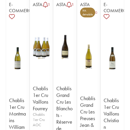
E-
ASTA
ASTA
ASTA
E-
1
1
COMMERCE
COMMERCE
IVA
detraibile
Chablis
Chablis
1er Cru
Grand
Chablis
Chablis
Chablis
Vaillons
Cru Les
Grand
1er Cru
1er Cru
Fourrey
Blancho
Cru Les
Montma
Vaillons
Chablis
ts -
Preuses
ins
1er Cru
Christia
Réserve
Jean &
AOC
William
n
de