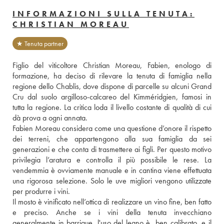
INFORMAZIONI SULLA TENUTA:
CHRISTIAN MOREAU
★ Tenuta partner
Figlio del viticoltore Christian Moreau, Fabien, enologo di 
formazione, ha deciso di rilevare la tenuta di famiglia nella 
regione dello Chablis, dove dispone di parcelle su alcuni Grand 
Cru dal suolo argilloso-calcareo del Kimméridgien, famosi in 
tutta la regione. La critica loda il livello costante di qualità di cui 
dà prova a ogni annata. 
Fabien Moreau considera come una questione d’onore il rispetto 
dei terreni, che appartengono alla sua famiglia da sei 
generazioni e che conta di trasmettere ai figli. Per questo motivo 
privilegia l’aratura e controlla il più possibile le rese. La 
vendemmia è ovviamente manuale e in cantina viene effettuata 
una rigorosa selezione. Solo le uve migliori vengono utilizzate 
per produrre i vini. 
Il mosto è vinificato nell’ottica di realizzare un vino fine, ben fatto 
e preciso. Anche se i vini della tenuta invecchiano 
generalmente in barrique, l'uso del legno è  ben calibrato, e il 