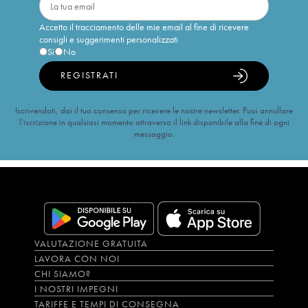
Accetto il tracciamento delle mie email al fine di ricevere
consigli e suggerimenti personalizzati
Sì
No
REGISTRATI
Iscrivendoti, dai il tuo consenso per ricevere le nostre newsletter. Puoi annullare
l’iscrizione in qualsiasi momento attraverso il link disponibile alla fine di ogni
messaggio.
VALUTAZIONE GRATUITA
LAVORA CON NOI
CHI SIAMO?
I NOSTRI IMPEGNI
TARIFFE E TEMPI DI CONSEGNA