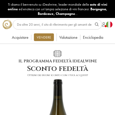
Ti diamo il benvenuto su iDealwine, leader mondiale delle
aste di vini
online
ed enoteca con un'ampia selezione di vini francesi:
Borgogna
,
Bordeaux
,
Champagne
...
Acquistare
Valutazione
Enciclopedia
VENDERE
IL PROGRAMMA FEDELTÀ IDEALWINE
Sconto fedeltà
Ottieni dei buoni sconto con i tuoi acquisti!