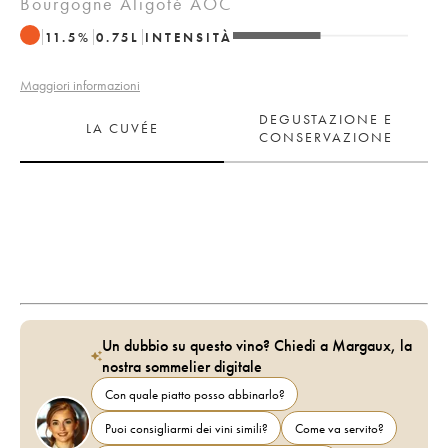
Bourgogne Aligoté AOC
11.5
%
0.75
L
INTENSITÀ
Maggiori informazioni
DEGUSTAZIONE E
LA CUVÉE
CONSERVAZIONE
Un dubbio su questo vino? Chiedi a Margaux, la
nostra sommelier digitale
Con quale piatto posso abbinarlo?
Puoi consigliarmi dei vini simili?
Come va servito?