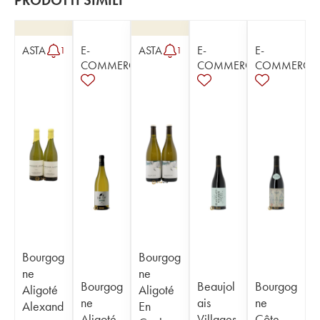
PRODOTTI SIMILI
ASTA
E-
ASTA
E-
E-
1
1
COMMERCE
COMMERCE
COMMERCE
Bourgog
Bourgog
ne
ne
Bourgog
Beaujol
Bourgog
Aligoté
Aligoté
ne
ais
ne
Alexand
En
Aligoté
Villages
Côte-