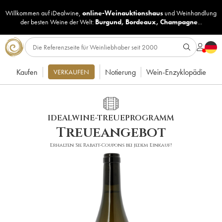
Willkommen auf iDealwine,
online-Weinauktionshaus
und
Weinhandlung
der besten Weine der Welt:
Burgund
,
Bordeaux
,
Champagne
...
Kaufen
Notierung
Wein-Enzyklopädie
VERKAUFEN
IDEALWINE-TREUEPROGRAMM
Treueangebot
Erhalten Sie Rabatt-Coupons bei jedem Einkauf!