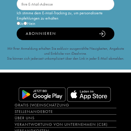
Ich stimme dem E-Mail-Tracking zu, um personalisierte
Empfehlungen zu erhalten
Ja
Nein
ABONNIEREN
Mit Ihrer Anmeldung erhalten Sie exklusiv ausgewählte Neuigkeiten, Angebote
und Einblicke von iDealwine.
Sie können sich jederzeit unkompliziert über den Link in jeder E-Mail abmelden.
GRATIS (W)EINSCHÄTZUNG
STELLENANGEBOTE
ÜBER UNS
VERANTWORTUNG VON UNTERNEHMEN (CSR)
VERSANDKOSTEN