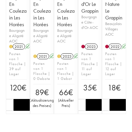
En
En
En
d'Or Le
Nature
Couleza
Couleza
Couleza
Grappin
Le
in Les
in Les
in Les
Bourgogn
Grappin
e Côte-
Horées
Horées
Horées
Beaujolais
d'Or AOC
Villages
Bourgogn
Bourgogn
Bourgogn
AOC
e Aligoté
e Aligoté
e Aligoté
AOC
AOC
AOC
2021
A
K
2023
2022
A
Posten
Posten
Posten
2021
A
K
2023
A
K
von 1
von 1
von 1
Posten
Posten
Flasche |
Flasche |
Flasche |
von 1
von 1
39 auf
11 auf
12 auf
Flasche |
Flasche |
Lager
Lager
Lager
0 Gebote
1 Gebot
120
€
35
€
18
€
89
€
66
€
(
Aktualisierung
(
Aktueller
des Preises
)
Preis
)