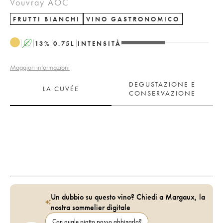
Vouvray AOC
FRUTTI BIANCHI
VINO GASTRONOMICO
A
13
%
0.75
L
INTENSITÀ
Maggiori informazioni
DEGUSTAZIONE E
LA CUVÉE
CONSERVAZIONE
Un dubbio su questo vino? Chiedi a Margaux, la
nostra sommelier digitale
Con quale piatto posso abbinarlo?