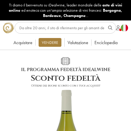
Ti diamo il benvenuto su iDealwine, leader mondiale delle
aste di vini
online
ed enoteca con un'ampia selezione di vini francesi:
Borgogna
,
Bordeaux
,
Champagne
...
Acquistare
Valutazione
Enciclopedia
VENDERE
IL PROGRAMMA FEDELTÀ IDEALWINE
Sconto fedeltà
Ottieni dei buoni sconto con i tuoi acquisti!