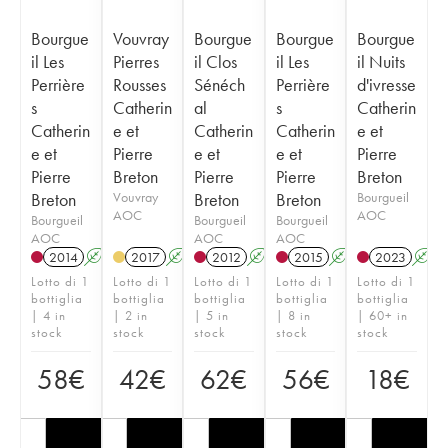
Bourgue
Vouvray
Bourgue
Bourgue
Bourgue
il Les
Pierres
il Clos
il Les
il Nuits
Perrière
Rousses
Sénéch
Perrière
d'ivresse
s
Catherin
al
s
Catherin
Catherin
e et
Catherin
Catherin
e et
e et
Pierre
e et
e et
Pierre
Pierre
Breton
Pierre
Pierre
Breton
Breton
Vouvray
Breton
Breton
Bourgueil
AOC
AOC
Bourgueil
Bourgueil
Bourgueil
AOC
AOC
AOC
2014
A
K
2017
A
2012
A
K
2015
A
K
2023
A
Lotto di 1
Lotto di 1
Lotto di 1
Lotto di 1
Lotto di 1
bottiglia
bottiglia
bottiglia
bottiglia
bottiglia
| 4 in
| 2 in
| 5 in
| 8 in
| 60+ in
stock
stock
stock
stock
stock
58
€
42
€
62
€
56
€
18
€