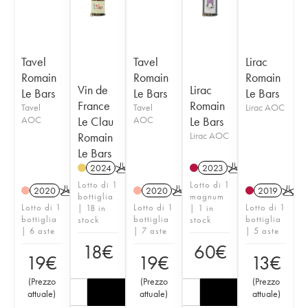
Tavel
Tavel
Lirac
Romain
Romain
Romain
Vin de
Lirac
Le Bars
Le Bars
Le Bars
France
Romain
Tavel
Tavel
Lirac AOC
AOC
Le Clau
AOC
Le Bars
Romain
Lirac AOC
Le Bars
2024
K
2023
K
Lotto di 1
Lotto di 1
2020
K
2020
K
2019
K
bottiglia
magnum
Lotto di 1
Lotto di 1
Lotto di 1
| 18 in
| 1 in
bottiglia
bottiglia
bottiglia
stock
stock
| 6 aste
| 7 aste
| 5 aste
18
€
60
€
19
€
19
€
13
€
(
Prezzo
(
Prezzo
(
Prezzo
attuale
)
attuale
)
attuale
)