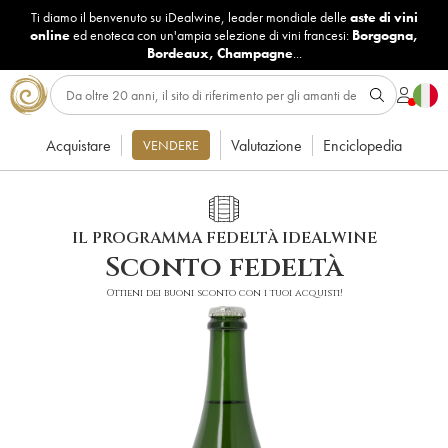
Ti diamo il benvenuto su iDealwine, leader mondiale delle
aste di vini
online
ed enoteca con un'ampia selezione di vini francesi:
Borgogna
,
Bordeaux
,
Champagne
...
Acquistare
Valutazione
Enciclopedia
VENDERE
IL PROGRAMMA FEDELTÀ IDEALWINE
Sconto fedeltà
Ottieni dei buoni sconto con i tuoi acquisti!