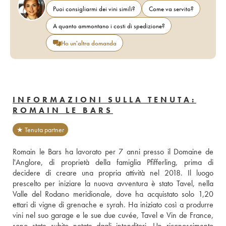
Puoi consigliarmi dei vini simili?
Come va servito?
A quanto ammontano i costi di spedizione?
Ho un'altra domanda
INFORMAZIONI SULLA TENUTA:
ROMAIN LE BARS
★ Tenuta partner
Romain le Bars ha lavorato per 7 anni presso il Domaine de 
l'Anglore, di proprietà della famiglia Pfifferling, prima di 
decidere di creare una propria attività nel 2018. Il luogo 
prescelto per iniziare la nuova avventura è stato Tavel, nella 
Valle del Rodano meridionale, dove ha acquistato solo 1,20 
ettari di vigne di grenache e syrah. Ha iniziato così a produrre 
vini nel suo garage e le sue due cuvée, Tavel e Vin de France, 
sono state subito notate dagli intenditori. Un riconoscimento 