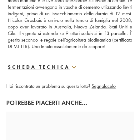
modo manuale e le uve sono selezionate sul tavolo di cernita. Le 
fermentazioni avvengono in vasche di cemento utilizzando lieviti 
indigeni, prima di un invecchiamento della durata di 12 mesi. 
Nicolas Grosbois è arrivato nella tenuta di famiglia nel 2008, 
dopo aver lavorato in Australia, Nuova Zelanda, Stati Uniti e 
Cile. Il vigneto si estende su 9 ettari suddivisi in 13 parcelle. È 
gestito secondo le regole dell’agricoltura biodinamica (certificata 
DEMETER). Una tenuta assolutamente da scoprire!
SCHEDA TECNICA
Hai riscontrato un problema su questo lotto?
Segnalacelo
POTREBBE PIACERTI ANCHE…