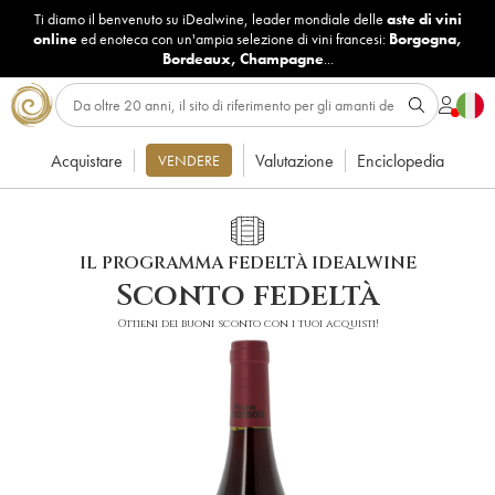
Ti diamo il benvenuto su iDealwine, leader mondiale delle
aste di vini
online
ed enoteca con un'ampia selezione di vini francesi:
Borgogna
,
Bordeaux
,
Champagne
...
Acquistare
Valutazione
Enciclopedia
VENDERE
IL PROGRAMMA FEDELTÀ IDEALWINE
Sconto fedeltà
Ottieni dei buoni sconto con i tuoi acquisti!