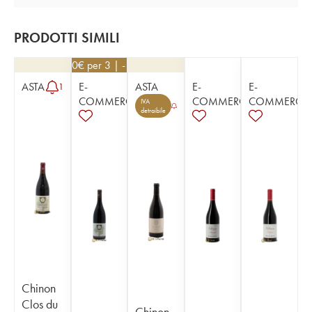
PRODOTTI SIMILI
66,60
€
per 3 | - 10%
ASTA
E-
ASTA
E-
E-
1
COMMERCE
COMMERCE
COMMERCE
IVA
detraibile
Chinon
Clos du
Chinon