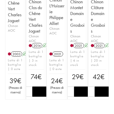
Chinon
Chinon
Chinon
Chêne
L'Huisser
Clos du
Montet
Clôture
Vert
ie
Chêne
Domain
Domain
Charles
Philippe
Vert
e
e
Joguet
Alliet
Charles
Grosboi
Grosboi
Chinon
Chinon
AOC
Joguet
s
s
AOC
Chinon
Chinon
Chinon
AOC
AOC
AOC
2014
A
2021
A
2021
A
Lotto di 1
Lotto di 1
Lotto di 1
2003
A
2021
bottiglia
bottiglia
bottiglia
Lotto di 1
Lotto di 1
| 3 in
| 6 in
| 20 in
bottiglia
bottiglia
stock
stock
stock
| 0 aste
| 0 aste
74
€
29
€
42
€
39
€
24
€
(
Prezzo di
(
Prezzo di
riserva
)
riserva
)