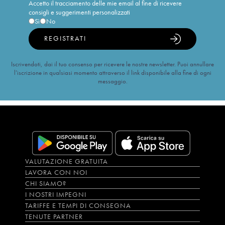
Accetto il tracciamento delle mie email al fine di ricevere
consigli e suggerimenti personalizzati
Sì
No
REGISTRATI
Iscrivendoti, dai il tuo consenso per ricevere le nostre newsletter. Puoi annullare
l’iscrizione in qualsiasi momento attraverso il link disponibile alla fine di ogni
messaggio.
VALUTAZIONE GRATUITA
LAVORA CON NOI
CHI SIAMO?
I NOSTRI IMPEGNI
TARIFFE E TEMPI DI CONSEGNA
TENUTE PARTNER