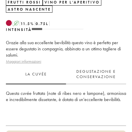
FRUTTI ROSSI
VINO PER L’APERITIVO
ASTRO NASCENTE
A
11.5
%
0.75
L
INTENSITÀ
Grazie alla sua eccellente bevibilità questo vino è perfetto per
essere degustato in compagnia, abbinato a un ottimo tagliere di
salumi.
Maggiori informazioni
DEGUSTAZIONE E
LA CUVÉE
CONSERVAZIONE
Questa cuvée fruttata (note di ribes nero e lampone), armoniosa 
e incredibilmente dissetante, è dotata di un'eccellente bevibilità.