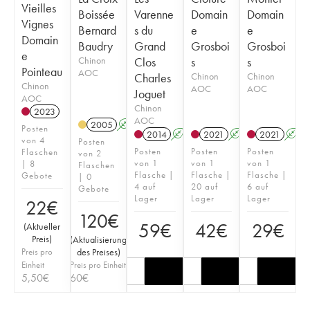
Vieilles
Boissée
Varenne
Domain
Domain
Vignes
Bernard
s du
e
e
Domain
Baudry
Grand
Grosboi
Grosboi
e
Chinon
Clos
s
s
Pointeau
AOC
Charles
Chinon
Chinon
Chinon
AOC
AOC
Joguet
AOC
Chinon
2023
AOC
2005
A
Posten
2014
A
2021
A
2021
A
von 4
Posten
Posten
Posten
Posten
Flaschen
von 2
von 1
von 1
von 1
| 8
Flaschen
Flasche |
Flasche |
Flasche |
Gebote
| 0
4 auf
20 auf
6 auf
Gebote
Lager
Lager
Lager
22
€
120
€
59
€
42
€
29
€
(
Aktueller
Preis
)
(
Aktualisierung
Preis pro
des Preises
)
Einheit
Preis pro Einheit
5,50
€
60
€