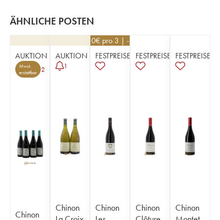
ÄHNLICHE POSTEN
53,10
€
pro 3 | -10%
AUKTION
AUKTION
FESTPREISE
FESTPREISE
FESTPREISE
1
Mwst.
2
erstattbar
Chinon
Chinon
Chinon
Chinon
Chinon
La Croix
Les
Clôture
Montet