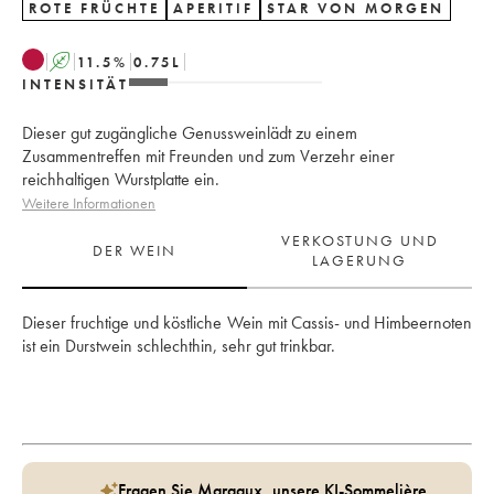
ROTE FRÜCHTE
APERITIF
STAR VON MORGEN
A
11.5
%
0.75
L
INTENSITÄT
Dieser gut zugängliche Genussweinlädt zu einem
Zusammentreffen mit Freunden und zum Verzehr einer
reichhaltigen Wurstplatte ein.
Weitere Informationen
VERKOSTUNG UND
DER WEIN
LAGERUNG
Dieser fruchtige und köstliche Wein mit Cassis- und Himbeernoten 
ist ein Durstwein schlechthin, sehr gut trinkbar.
Fragen Sie Margaux, unsere KI-Sommelière