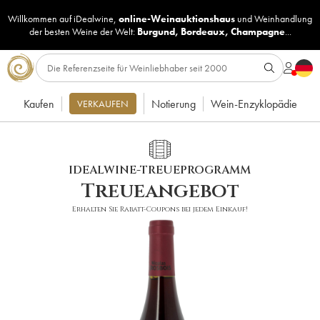
Willkommen auf iDealwine,
online-Weinauktionshaus
und
Weinhandlung
der besten Weine der Welt:
Burgund
,
Bordeaux
,
Champagne
...
Kaufen
Notierung
Wein-Enzyklopädie
VERKAUFEN
IDEALWINE-TREUEPROGRAMM
Treueangebot
Erhalten Sie Rabatt-Coupons bei jedem Einkauf!