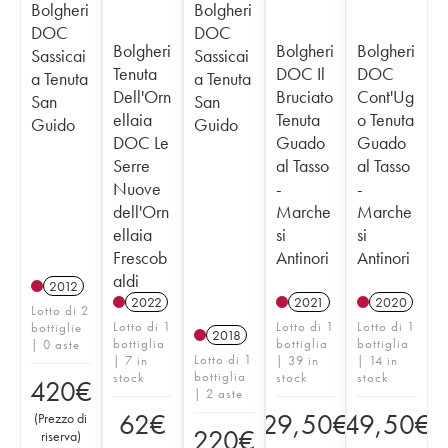
Bolgheri
Bolgheri
DOC
DOC
Bolgheri
Bolgheri
Bolgheri
Sassicai
Sassicai
Tenuta
DOC Il
DOC
a Tenuta
a Tenuta
Dell'Orn
Bruciato
Cont'Ug
San
San
ellaia
Tenuta
o Tenuta
Guido
Guido
DOC Le
Guado
Guado
Serre
al Tasso
al Tasso
Nuove
-
-
dell'Orn
Marche
Marche
ellaia
si
si
Frescob
Antinori
Antinori
aldi
2012
2022
2021
2020
Lotto di 2
Lotto di 1
Lotto di 1
Lotto di 1
bottiglie
2018
bottiglia
bottiglia
bottiglia
| 0 aste
Lotto di 1
| 7 in
| 39 in
| 14 in
bottiglia
stock
stock
stock
420
€
| 2 aste
62
€
29,50
€
49,50
€
(
Prezzo di
220
€
riserva
)