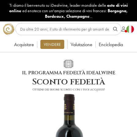
Ti diamo il benvenuto su iDealwine, leader mondiale delle
aste di vini
online
ed enoteca con un'ampia selezione di vini francesi:
Borgogna
,
Bordeaux
,
Champagne
...
Acquistare
Valutazione
Enciclopedia
VENDERE
IL PROGRAMMA FEDELTÀ IDEALWINE
Sconto fedeltà
Ottieni dei buoni sconto con i tuoi acquisti!