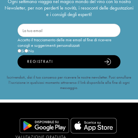
Ogni settimana viaggia nel magico mondo del vino con la nostra
Newsletter, per non perderti le novità, i resoconti delle degustazioni
e i consigli degli esperti!
Accetto il tracciamento delle mie email al fine di ricevere
consigli e suggerimenti personalizzati
Sì
No
REGISTRATI
Iscrivendoti, dai il tuo consenso per ricevere le nostre newsletter. Puoi annullare
l’iscrizione in qualsiasi momento attraverso il link disponibile alla fine di ogni
messaggio.
VALUTAZIONE GRATUITA