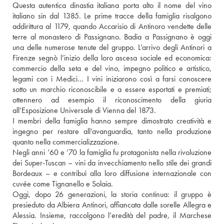
Questa autentica dinastia italiana porta alto il nome del vino 
italiano sin dal 1385. Le prime tracce della famiglia risalgono 
addirittura al 1179, quando Accarisio di Antinoro vendette delle 
terre al monastero di Passignano. Badia a Passignano è oggi 
una delle numerose tenute del gruppo. L’arrivo degli Antinori a 
Firenze segnò l’inizio della loro ascesa sociale ed economica: 
commercio della seta e del vino, impegno politico e artistico, 
legami con i Medici… I vini iniziarono così a farsi conoscere 
sotto un marchio riconoscibile e a essere esportati e premiati; 
ottennero ad esempio il riconoscimento della giuria 
all’Esposizione Universale di Vienna del 1873.
I membri della famiglia hanno sempre dimostrato creatività e 
ingegno per restare all’avanguardia, tanto nella produzione 
quanto nella commercializzazione.
Negli anni ’60 e ’70 la famiglia fu protagonista nella rivoluzione 
dei Super-Tuscan – vini da invecchiamento nello stile dei grandi 
Bordeaux – e contribuì alla loro diffusione internazionale con 
cuvée come Tignanello e Solaia.
Oggi, dopo 26 generazioni, la storia continua: il gruppo è 
presieduto da Albiera Antinori, affiancata dalle sorelle Allegra e 
Alessia. Insieme, raccolgono l’eredità del padre, il Marchese 