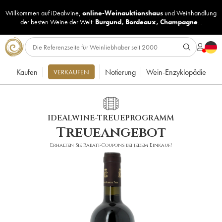
Willkommen auf iDealwine,
online-Weinauktionshaus
und
Weinhandlung
der besten Weine der Welt:
Burgund
,
Bordeaux
,
Champagne
...
Kaufen
Notierung
Wein-Enzyklopädie
VERKAUFEN
IDEALWINE-TREUEPROGRAMM
Treueangebot
Erhalten Sie Rabatt-Coupons bei jedem Einkauf!