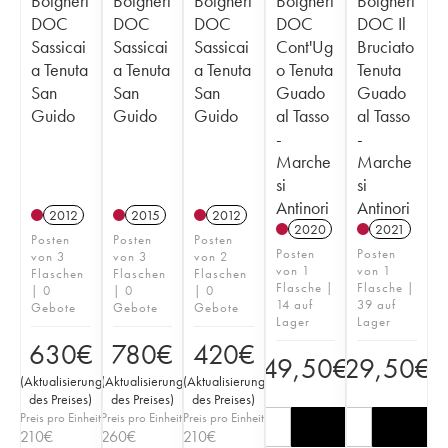
Bolgheri
Bolgheri
Bolgheri
Bolgheri
Bolgheri
DOC
DOC
DOC
DOC
DOC Il
Sassicai
Sassicai
Sassicai
Cont'Ug
Bruciato
a Tenuta
a Tenuta
a Tenuta
o Tenuta
Tenuta
San
San
San
Guado
Guado
Guido
Guido
Guido
al Tasso
al Tasso
-
-
Marche
Marche
si
si
Antinori
Antinori
2012
2015
2012
2020
2021
Posten
Posten
Posten
Posten
Posten
von 3
von 3
von 2
von 1
von 1
Flaschen
Flaschen
Flaschen
Flasche |
Flasche |
| 0
| 0
| 0
14 auf
39 auf
Gebote
Gebote
Gebote
Lager
Lager
630
€
780
€
420
€
49,50
€
29,50
€
(
Aktualisierung
(
Aktualisierung
(
Aktualisierung
des Preises
)
des Preises
)
des Preises
)
Preis pro Einheit
Preis pro Einheit
Preis pro Einheit
210
€
260
€
210
€