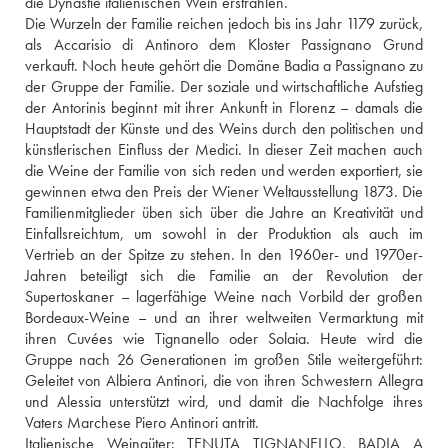
die Dynastie italienischen Wein erstrahlen.
Die Wurzeln der Familie reichen jedoch bis ins Jahr 1179 zurück, 
als Accarisio di Antinoro dem Kloster Passignano Grund 
verkauft. Noch heute gehört die Domäne Badia a Passignano zu 
der Gruppe der Familie. Der soziale und wirtschaftliche Aufstieg 
der Antorinis beginnt mit ihrer Ankunft in Florenz – damals die 
Hauptstadt der Künste und des Weins durch den politischen und 
künstlerischen Einfluss der Medici. In dieser Zeit machen auch 
die Weine der Familie von sich reden und werden exportiert, sie 
gewinnen etwa den Preis der Wiener Weltausstellung 1873. Die 
Familienmitglieder üben sich über die Jahre an Kreativität und 
Einfallsreichtum, um sowohl in der Produktion als auch im 
Vertrieb an der Spitze zu stehen. In den 1960er- und 1970er-
Jahren beteiligt sich die Familie an der Revolution der 
Supertoskaner – lagerfähige Weine nach Vorbild der großen 
Bordeaux-Weine – und an ihrer weltweiten Vermarktung mit 
ihren Cuvées wie Tignanello oder Solaia. Heute wird die 
Gruppe nach 26 Generationen im großen Stile weitergeführt: 
Geleitet von Albiera Antinori, die von ihren Schwestern Allegra 
und Alessia unterstützt wird, und damit die Nachfolge ihres 
Vaters Marchese Piero Antinori antritt.
Italienische Weingüter: TENUTA TIGNANELLO, BADIA A 