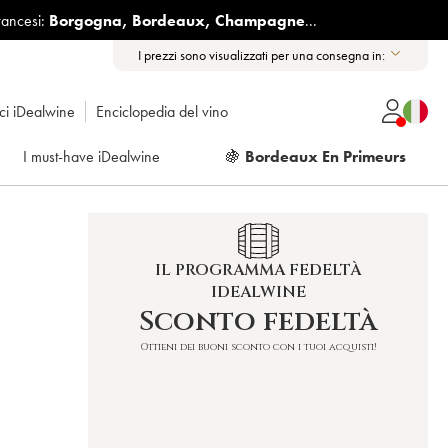
rancesi:
Borgogna
,
Bordeaux
,
Champagne
...
I prezzi sono visualizzati per una consegna in:
ici iDealwine
Enciclopedia del vino
I must-have iDealwine
🍇
Bordeaux En Primeurs
IL PROGRAMMA FEDELTÀ
IDEALWINE
Sconto fedeltà
Ottieni dei buoni sconto con i tuoi acquisti!