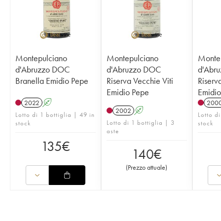
Montepulciano
Montepulciano
Monte
d'Abruzzo DOC
d'Abruzzo DOC
d'Abr
Branella Emidio Pepe
Riserva Vecchie Viti
Riserva
Emidio Pepe
Emidio
2022
A
200
2002
A
Lotto di 1 bottiglia | 49 in
Lotto di
Lotto di 1 bottiglia | 3
stock
stock
aste
135
€
140
€
(
Prezzo attuale
)