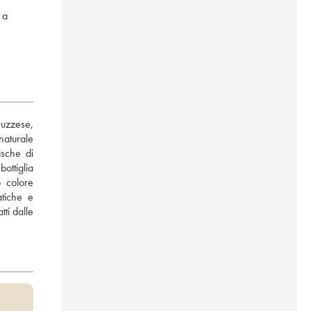
 a
uzzese, 
aturale 
sche di 
ttiglia 
 colore 
tiche e 
ti dalle 