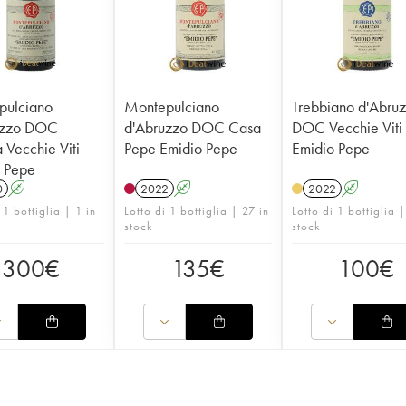
pulciano
Montepulciano
Trebbiano d'Abru
uzzo DOC
d'Abruzzo DOC Casa
DOC Vecchie Viti
 Vecchie Viti
Pepe Emidio Pepe
Emidio Pepe
 Pepe
0
A
2022
A
2022
A
 1 bottiglia | 1 in
Lotto di 1 bottiglia | 27 in
Lotto di 1 bottiglia |
stock
stock
300
€
135
€
100
€