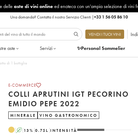
le delle
aste di vini online
ed enoteca con un'ampia selezione di vini f
Una domanda?
Contatta il nostro Servizio Clienti
|
+33 1 56 05 86 10
Ind
VENDI I TUOI VINI
tre aste
Servizi
✨Personal Sommelier
tto di 1 bottiglia
E-COMMERCE
COLLI APRUTINI IGT PECORINO
EMIDIO PEPE 2022
MINERALE
VINO GASTRONOMICO
A
13
%
0.75
L
INTENSITÀ