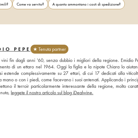
imili?
Come va servito?
A quanto ammontano i costi di spedizione?
DIO PEPE
★ Tenuta partner
vini fin dagli anni '60, senza dubbio i migliori della regione. Emidio P
ento di un ettaro nel 1964. Oggi la figlia e la nipote Chiara lo aiutano
i estende complessivamente su 27 ettari, di cui 17 dedicati alla viticolt
 a mano o con i piedi, come facevano i suoi antenati. Applicando i princip
tono il terroir particolarmente interessante della regione, molto caratter
enuta, 
leggete il nostro articolo sul blog iDealwine.