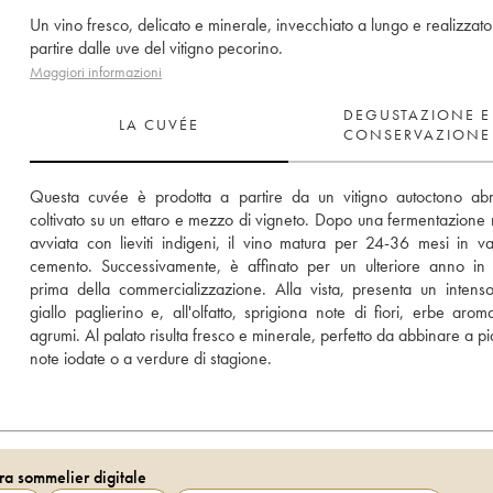
Un vino fresco, delicato e minerale, invecchiato a lungo e realizzato
partire dalle uve del vitigno pecorino.
Maggiori informazioni
DEGUSTAZIONE E
LA CUVÉE
CONSERVAZIONE
Questa cuvée è prodotta a partire da un vitigno autoctono abr
coltivato su un ettaro e mezzo di vigneto. Dopo una fermentazione n
avviata con lieviti indigeni, il vino matura per 24-36 mesi in va
cemento. Successivamente, è affinato per un ulteriore anno in bo
prima della commercializzazione. Alla vista, presenta un intenso
giallo paglierino e, all'olfatto, sprigiona note di fiori, erbe aroma
agrumi. Al palato risulta fresco e minerale, perfetto da abbinare a piat
note iodate o a verdure di stagione.
ra sommelier digitale