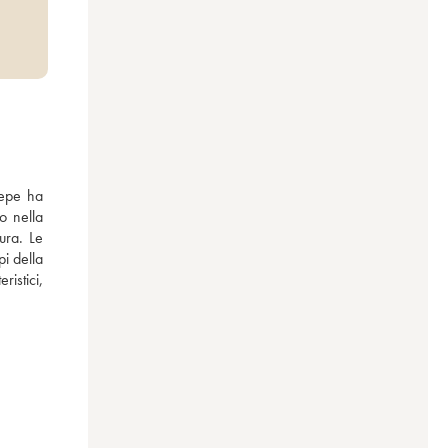
epe ha 
 nella 
ura. Le 
i della 
istici, 