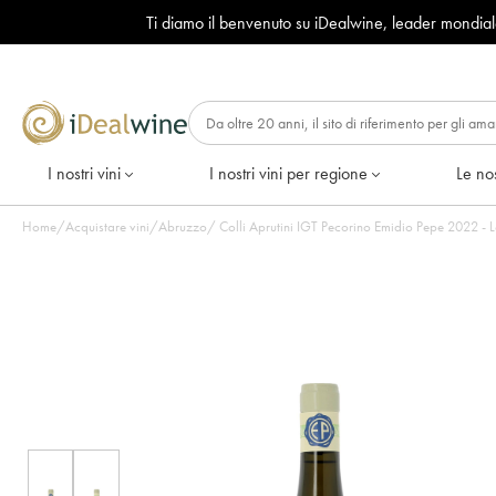
Ti diamo il benvenuto su iDealwine, leader mondia
I nostri vini
I nostri vini per regione
Le nos
Home
/
Acquistare vini
/
Abruzzo
/
Colli Aprutini IGT Pecorino Emidio Pepe 2022 - Lo