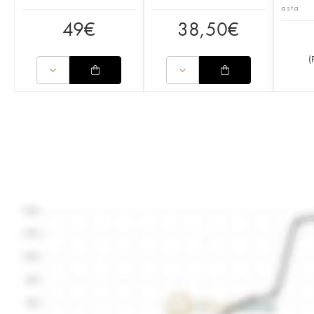
asta
49
€
38,50
€
(