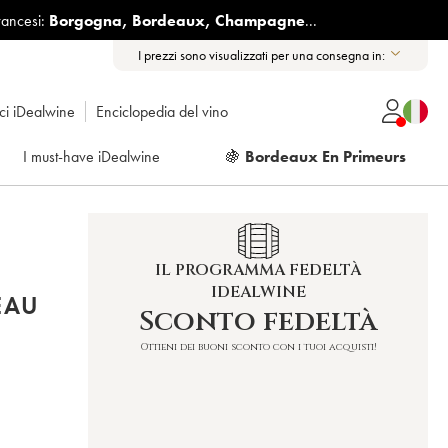
rancesi:
Borgogna
,
Bordeaux
,
Champagne
...
I prezzi sono visualizzati per una consegna in:
ici iDealwine
Enciclopedia del vino
I must-have iDealwine
🍇
Bordeaux En Primeurs
IL PROGRAMMA FEDELTÀ
IDEALWINE
EAU
Sconto fedeltà
Ottieni dei buoni sconto con i tuoi acquisti!