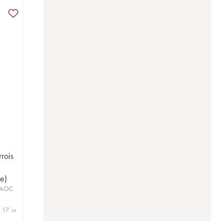
rois
e)
s AOC
 17 in