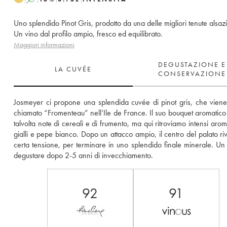
Uno splendido Pinot Gris, prodotto da una delle migliori tenute alsaz
Un vino dal profilo ampio, fresco ed equilibrato.
Maggiori informazioni
DEGUSTAZIONE E
LA CUVÉE
CONSERVAZIONE
Josmeyer ci propone una splendida cuvée di pinot gris, che viene
chiamato “Fromenteau” nell’Ile de France. Il suo bouquet aromatico 
talvolta note di cereali e di frumento, ma qui ritroviamo intensi aromi d
gialli e pepe bianco. Dopo un attacco ampio, il centro del palato riv
certa tensione, per terminare in uno splendido finale minerale. Un 
degustare dopo 2-5 anni di invecchiamento.
92
91