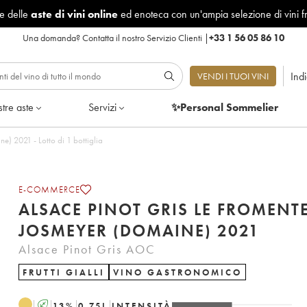
le delle
aste di vini online
ed enoteca con un'ampia selezione di vini f
Una domanda?
Contatta il nostro Servizio Clienti
|
+33 1 56 05 86 10
Ind
VENDI I TUOI VINI
tre aste
Servizi
✨Personal Sommelier
Alsace Pinot Gris Le Fromenteau Josmeyer (Domaine) 2021 - Lotto di 1 bottiglia
E-COMMERCE
ALSACE PINOT GRIS LE FROMENT
JOSMEYER (DOMAINE) 2021
Alsace Pinot Gris AOC
FRUTTI GIALLI
VINO GASTRONOMICO
A
13
%
0.75
L
INTENSITÀ