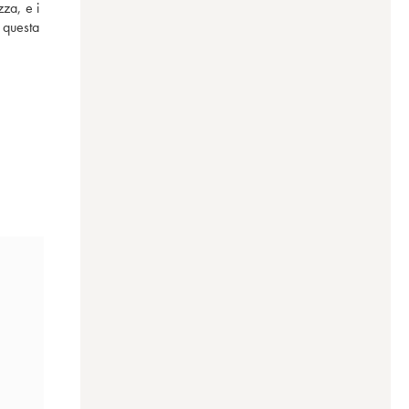
za, e i 
 questa 