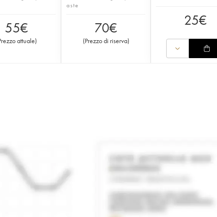
aste
25
€
55
€
70
€
Prezzo attuale
)
(
Prezzo di riserva
)