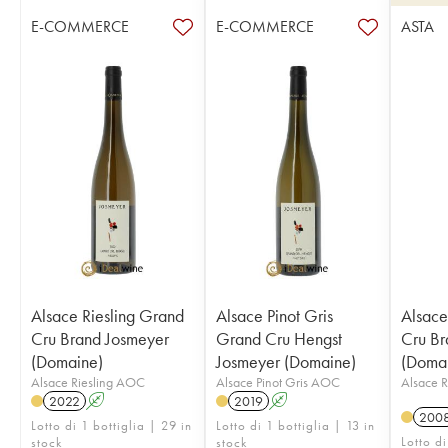
E-COMMERCE
E-COMMERCE
ASTA
Alsace Riesling Grand
Alsace Pinot Gris
Alsace
Cru Brand Josmeyer
Grand Cru Hengst
Cru Br
(Domaine)
Josmeyer (Domaine)
(Doma
Alsace Riesling AOC
Alsace Pinot Gris AOC
Alsace 
2022
A
2019
A
200
Lotto di 1 bottiglia | 29 in
Lotto di 1 bottiglia | 13 in
Lotto di
stock
stock