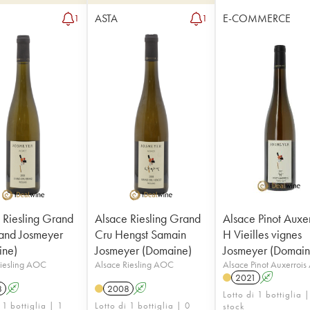
ASTA
E-COMMERCE
1
1
 Riesling Grand
Alsace Riesling Grand
Alsace Pinot Auxer
and Josmeyer
Cru Hengst Samain
H Vieilles vignes
ine)
Josmeyer (Domaine)
Josmeyer (Domain
Riesling AOC
Alsace Riesling AOC
Alsace Pinot Auxerroi
2021
A
8
A
2008
A
Lotto di 1 bottiglia |
 1 bottiglia | 1
Lotto di 1 bottiglia | 0
stock