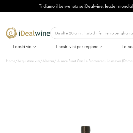
Ti diamo il benvenuto su iDealwine, leader mondia
I nostri vini
I nostri vini per regione
Le nos
Home
/
Acquistare vini
/
Alsazia
/