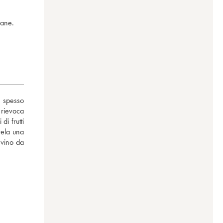
iane.
 spesso 
rievoca 
i frutti 
ela una 
vino da 