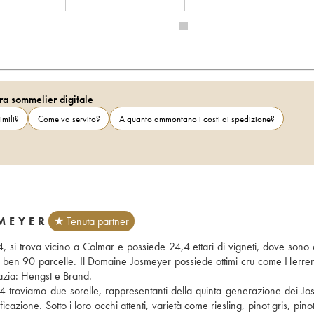
ra sommelier digitale
imili?
Come va servito?
A quanto ammontano i costi di spedizione?
MEYER
★ Tenuta partner
, si trova vicino a Colmar e possiede 24,4 ettari di vigneti, dove sono co
oir su ben 90 parcelle. Il Domaine Josmeyer possiede ottimi cru come Herr
sazia: Hengst e Brand.
4 troviamo due sorelle, rappresentanti della quinta generazione dei Jos
ficazione. Sotto i loro occhi attenti, varietà come riesling, pinot gris, pinot