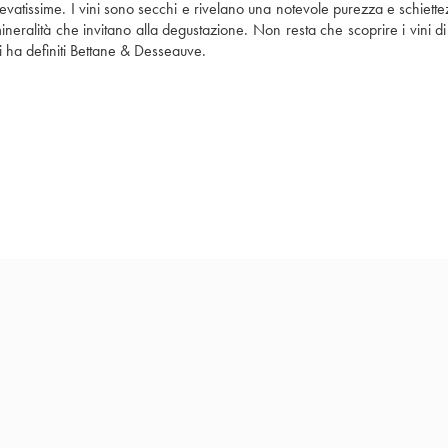
vatissime. I vini sono secchi e rivelano una notevole purezza e schiettez
ineralità che invitano alla degustazione. Non resta che scoprire i vini di
li ha definiti Bettane & Desseauve.