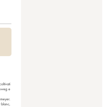
ltivati 
enweg e 
meyer. 
 blanc, 