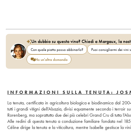
Un dubbio su questo vino? Chiedi a Margaux, la nost
Con quale piatto posso abbinarlo?
Puoi consigliarmi dei vini s
Ho un'altra domanda
INFORMAZIONI SULLA TENUTA: JOS
La tenuta, certificata in agricoltura biologica e biodinamica dal 2004
tutti i grandi vitigni dell’Alsazia, divisi equamente secondo i terr
Rorenberg, ma soprattutto due dei più celebri Grand Cru di tutta l’Al
Alle redini di questa tenuta a conduzione familiare fondata nel 185
Céline dirige la tenuta e la viticoltura, mentre Isabelle gestisce la vini