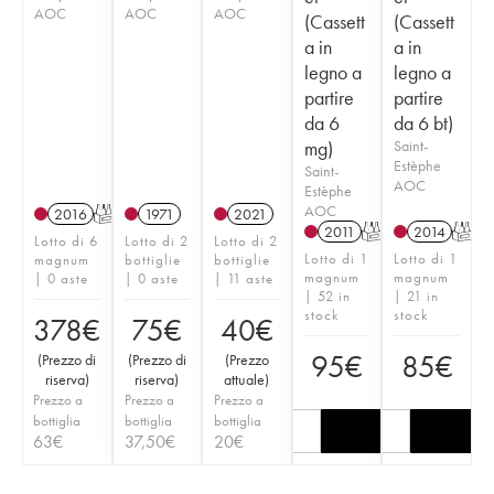
AOC
AOC
AOC
(Cassett
(Cassett
a in
a in
legno a
legno a
partire
partire
da 6
da 6 bt)
mg)
Saint-
Estèphe
Saint-
AOC
Estèphe
AOC
2016
T
1971
2021
2011
T
2014
T
Lotto di 6
Lotto di 2
Lotto di 2
Lotto di 1
Lotto di 1
magnum
bottiglie
bottiglie
magnum
magnum
| 0 aste
| 0 aste
| 11 aste
| 52 in
| 21 in
stock
stock
378
€
75
€
40
€
95
€
85
€
(
Prezzo di
(
Prezzo di
(
Prezzo
riserva
)
riserva
)
attuale
)
Prezzo a
Prezzo a
Prezzo a
bottiglia
bottiglia
bottiglia
63
€
37,50
€
20
€