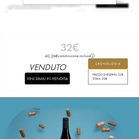
32
€
40,26
€
commissione inclusa
VENDUTO
CRONOLOGIA
PREZZO DI RISERVA:
32
€
VINI SIMILI IN VENDITA
STIMA:
50
€