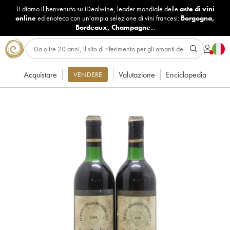
Ti diamo il benvenuto su iDealwine, leader mondiale delle
aste di vini
online
ed enoteca con un'ampia selezione di vini francesi:
Borgogna
,
Bordeaux
,
Champagne
...
Acquistare
Valutazione
Enciclopedia
VENDERE