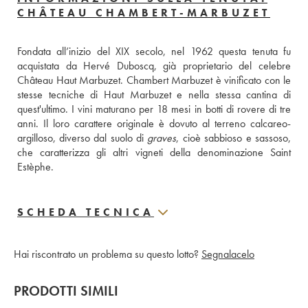
CHÂTEAU CHAMBERT-MARBUZET
Fondata all’inizio del XIX secolo, nel 1962 questa tenuta fu 
acquistata da Hervé Duboscq, già proprietario del celebre 
Château Haut Marbuzet. Chambert Marbuzet è vinificato con le 
stesse tecniche di Haut Marbuzet e nella stessa cantina di 
quest'ultimo. I vini maturano per 18 mesi in botti di rovere di tre 
anni. Il loro carattere originale è dovuto al terreno calcareo-
argilloso, diverso dal suolo di 
graves
, cioè sabbioso e sassoso, 
che caratterizza gli altri vigneti della denominazione Saint 
Estèphe.
SCHEDA TECNICA
Hai riscontrato un problema su questo lotto?
Segnalacelo
PRODOTTI SIMILI