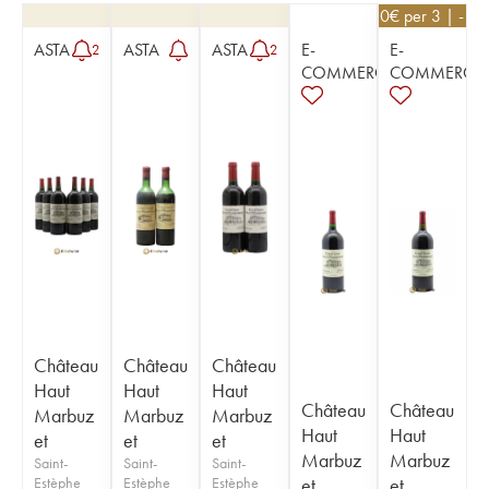
76,50
€
per 3 | - 1
ASTA
ASTA
ASTA
E-
E-
2
2
COMMERCE
COMMERCE
Château
Château
Château
Haut
Haut
Haut
Château
Château
Marbuz
Marbuz
Marbuz
Haut
Haut
et
et
et
Marbuz
Marbuz
Saint-
Saint-
Saint-
Estèphe
Estèphe
Estèphe
et
et