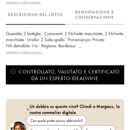
Maggiori informazioni
DEGUSTAZIONE E
DESCRIZIONE DEL LOTTO
CONSERVAZIONE
Quantità:
2 bottiglie
Commenti:
2 Etichette macchiate
,
2 Etichette
macchiate
Livello:
2
Sulla spalla
Provenienza:
privato
IVA detraibile:
no
Regione:
Bordeaux
Denominazione:
Saint-Estèphe
Classificazione:
Cru Bourgeois
Maggiori informazioni…
Proprietario:
Henri Duboscq
CONTROLLATO, VALUTATO E CERTIFICATO
DA UN ESPERTO IDEALWINE
Un dubbio su questo vino? Chiedi a Margaux, la
nostra sommelier digitale
Con quale piatto posso abbinarlo?