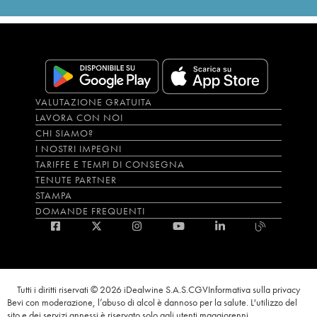
VALUTAZIONE GRATUITA
LAVORA CON NOI
CHI SIAMO?
I NOSTRI IMPEGNI
TARIFFE E TEMPI DI CONSEGNA
TENUTE PARTNER
STAMPA
DOMANDE FREQUENTI
Tutti i diritti riservati © 2026 iDealwine S.A.S.
CGV
Informativa sulla privacy
Bevi con moderazione, l’abuso di alcol è dannoso per la salute. L'utilizzo del
sito e dei servizi annessi è riservato solo agli utenti maggiorenni.