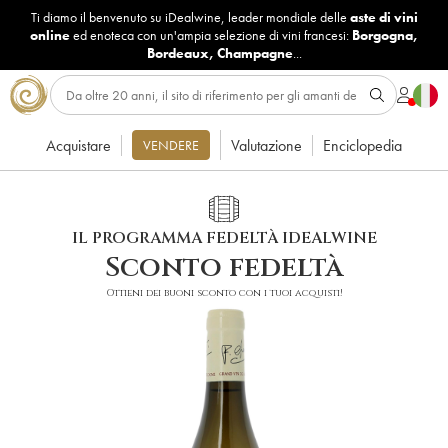
Ti diamo il benvenuto su iDealwine, leader mondiale delle
aste di vini
online
ed enoteca con un'ampia selezione di vini francesi:
Borgogna
,
Bordeaux
,
Champagne
...
Acquistare
Valutazione
Enciclopedia
VENDERE
IL PROGRAMMA FEDELTÀ IDEALWINE
Sconto fedeltà
Ottieni dei buoni sconto con i tuoi acquisti!