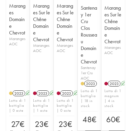
Marang
Marang
Marang
Santena
Marang
es
es Sur le
es Sur le
y 1er
es Sur le
Domain
Chêne
Chêne
Cru
Chêne
e
Domain
Domain
Clos
Domain
Chevrot
e
e
Roussea
e
Maranges
Chevrot
Chevrot
u
Chevrot
AOC
Maranges
Maranges
Domain
Maranges
AOC
AOC
AOC
e
Chevrot
Santenay
1er Cru
AOC
2023
2023
A
Lotto di 1
Lotto di 1
2023
A
2023
A
2023
A
bottiglia
magnum
Lotto di 1
Lotto di 1
Lotto di 1
| 18 in
| 4 in
bottiglia
bottiglia
bottiglia
stock
stock
| 0 aste
| 1 asta
| 0 aste
48
€
60
€
27
€
23
€
23
€