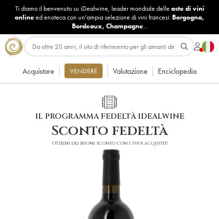
Ti diamo il benvenuto su iDealwine, leader mondiale delle
aste di vini
online
ed enoteca con un'ampia selezione di vini francesi:
Borgogna
,
Bordeaux
,
Champagne
...
Acquistare
Valutazione
Enciclopedia
VENDERE
IL PROGRAMMA FEDELTÀ IDEALWINE
Sconto fedeltà
Ottieni dei buoni sconto con i tuoi acquisti!