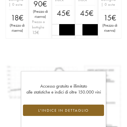
90
€
| 0 aste
| 0 aste
45
€
45
€
(
Prezzo di
18
€
15
€
riserva
)
Prezzo a
(
Prezzo di
(
Prezzo di
bottiglia
riserva
)
riserva
)
15
€
Accesso gratuito e illimitato
alle statistiche e indici di oltre 150.000 vini
L'INDICE IN DETTAGLIO