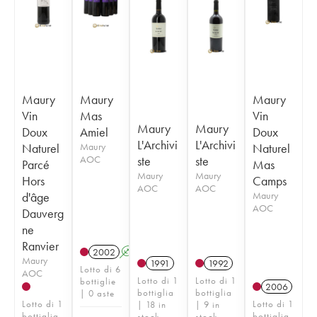
Maury
Maury
Maury
Vin
Mas
Vin
Maury
Maury
Doux
Amiel
Doux
L'Archivi
L'Archivi
Naturel
Maury
Naturel
AOC
ste
ste
Parcé
Mas
Maury
Maury
Hors
Camps
AOC
AOC
d'âge
Maury
AOC
Dauverg
ne
Ranvier
2002
A
Maury
1991
1992
Lotto di 6
AOC
Lotto di 1
Lotto di 1
bottiglie
2006
bottiglia
bottiglia
| 0 aste
Lotto di 1
Lotto di 1
| 18 in
| 9 in
bottiglia
bottiglia
stock
stock