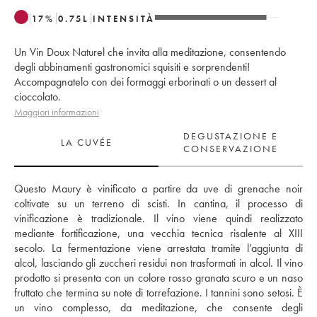
17
%
0.75
L
INTENSITÀ
Un Vin Doux Naturel che invita alla meditazione, consentendo
degli abbinamenti gastronomici squisiti e sorprendenti!
Accompagnatelo con dei formaggi erborinati o un dessert al
cioccolato.
Maggiori informazioni
DEGUSTAZIONE E
LA CUVÉE
CONSERVAZIONE
Questo Maury è vinificato a partire da uve di grenache noir 
coltivate su un terreno di scisti. In cantina, il processo di 
vinificazione è tradizionale. Il vino viene quindi realizzato 
mediante fortificazione, una vecchia tecnica risalente al XIII 
secolo. La fermentazione viene arrestata tramite l’aggiunta di 
alcol, lasciando gli zuccheri residui non trasformati in alcol. Il vino 
prodotto si presenta con un colore rosso granata scuro e un naso 
fruttato che termina su note di torrefazione. I tannini sono setosi. È 
un vino complesso, da meditazione, che consente degli 