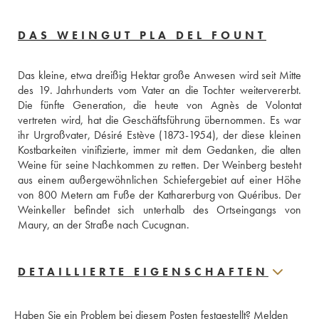
DAS WEINGUT PLA DEL FOUNT
Das kleine, etwa dreißig Hektar große Anwesen wird seit Mitte 
des 19. Jahrhunderts vom Vater an die Tochter weitervererbt. 
Die fünfte Generation, die heute von Agnès de Volontat 
vertreten wird, hat die Geschäftsführung übernommen. Es war 
ihr Urgroßvater, Désiré Estève (1873-1954), der diese kleinen 
Kostbarkeiten vinifizierte, immer mit dem Gedanken, die alten 
Weine für seine Nachkommen zu retten. Der Weinberg besteht 
aus einem außergewöhnlichen Schiefergebiet auf einer Höhe 
von 800 Metern am Fuße der Katharerburg von Quéribus. Der 
Weinkeller befindet sich unterhalb des Ortseingangs von 
Maury, an der Straße nach Cucugnan.
DETAILLIERTE EIGENSCHAFTEN
Haben Sie ein Problem bei diesem Posten festgestellt?
Melden