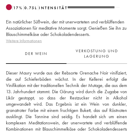
17
%
0.75
L
INTENSITÄT
Ein natürlicher Süßwein, der mit unerwarteten und verblüffenden
Assoziationen für meditative Momente sorgt. Genießen Sie ihn zu
Blauschimmelkäse oder Schokoladendesserts.
Weitere Informationen
VERKOSTUNG UND
DER WEIN
LAGERUNG
Dieser Maury wurde aus der Rebsorte Grenache Noir vinifiziert, 
die auf Schieferböden wächst. In der Kellerei erfolgt die 
Vinifikation mit der traditionellen Technik der Mutage, die aus dem 
13. Jahrhundert stammt. Die Gärung wird durch die Zugabe von 
Likör gestoppt, so dass der Restzucker nicht in Alkohol 
umgewandelt wird. Das Ergebnis ist ein Wein von dunkler, 
granatroter Farbe mit einem fruchtigen Bukett, das auf Röstnoten 
ausklingt. Die Tannine sind seidig. Es handelt sich um einen 
komplexen Meditationswein, der unerwartete und verblüffende 
Kombinationen mit Blauschimmelkäse oder Schokoladendesserts 