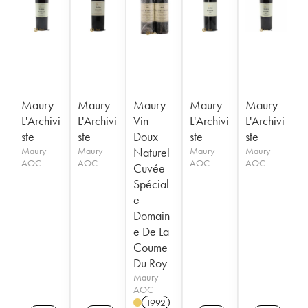
Maury
Maury
Maury
Maury
Maury
L'Archivi
L'Archivi
Vin
L'Archivi
L'Archivi
ste
ste
Doux
ste
ste
Maury
Maury
Naturel
Maury
Maury
AOC
AOC
AOC
AOC
Cuvée
Spécial
e
Domain
e De La
Coume
Du Roy
Maury
AOC
1992