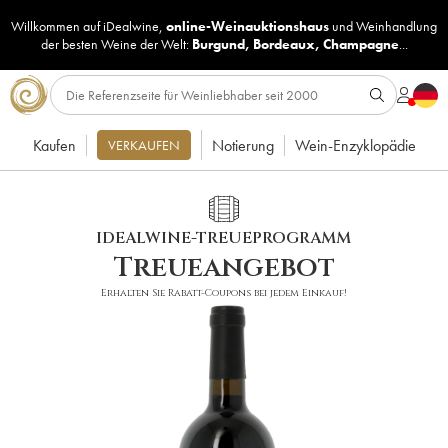
Willkommen auf iDealwine,
online-Weinauktionshaus
und
Weinhandlung
der besten Weine der Welt:
Burgund
,
Bordeaux
,
Champagne
...
Kaufen
Notierung
Wein-Enzyklopädie
VERKAUFEN
IDEALWINE-TREUEPROGRAMM
Treueangebot
Erhalten Sie Rabatt-Coupons bei jedem Einkauf!