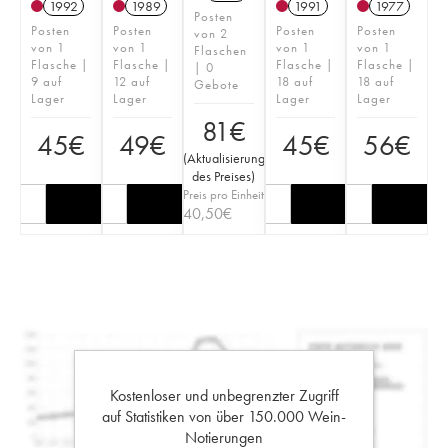
1992
1989
1991
1977
Posten
Posten
Posten
Posten
Posten
von 2
von 1
von 1
von 1
von 1
Flaschen
Flasche |
Flasche |
Flasche |
Flasche |
| 0
9 auf
12 auf
18 auf
18 auf
Gebote
Lager
Lager
Lager
Lager
81
€
45
€
49
€
45
€
56
€
(
Aktualisierung
des Preises
)
Preis pro Einheit
40,50
€
Kostenloser und unbegrenzter Zugriff
auf Statistiken von über 150.000 Wein-
Notierungen