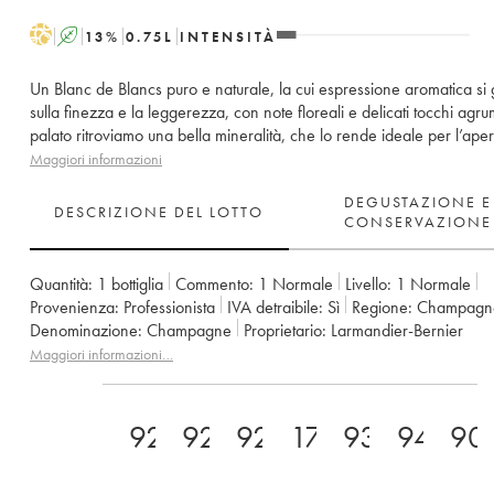
H
A
13
%
0.75
L
INTENSITÀ
Un Blanc de Blancs puro e naturale, la cui espressione aromatica si
sulla finezza e la leggerezza, con note floreali e delicati tocchi agru
palato ritroviamo una bella mineralità, che lo rende ideale per l’aperi
Maggiori informazioni
DEGUSTAZIONE E
DESCRIZIONE DEL LOTTO
CONSERVAZIONE
Quantità:
1 bottiglia
Commento:
1 Normale
Livello:
1
Normale
Provenienza:
professionista
IVA detraibile:
sì
Regione:
Champagn
Denominazione:
Champagne
Proprietario:
Larmandier-Bernier
Maggiori informazioni…
92
92
92
17
93
94
90