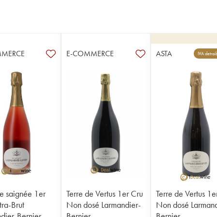
MMERCE
E-COMMERCE
ASTA
IVA detrai
e saignée 1er
Terre de Vertus 1er Cru
Terre de Vertus 1e
tra-Brut
Non dosé Larmandier-
Non dosé Larmand
dier-Bernier
Bernier
Bernier