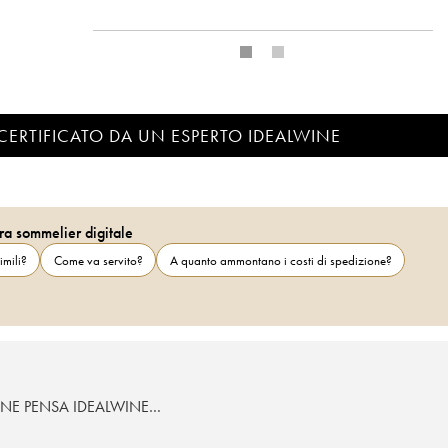
CERTIFICATO DA UN ESPERTO IDEALWINE
ra sommelier digitale
imili?
Come va servito?
A quanto ammontano i costi di spedizione?
 NE PENSA IDEALWINE…