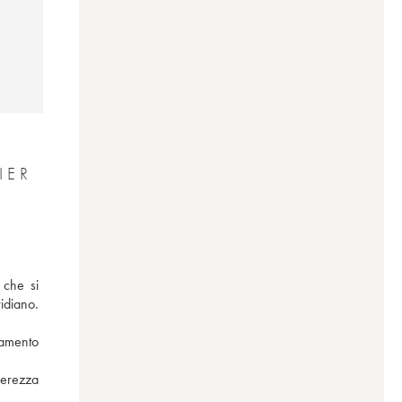
IER
che si 
diano. 
amento 
gerezza 