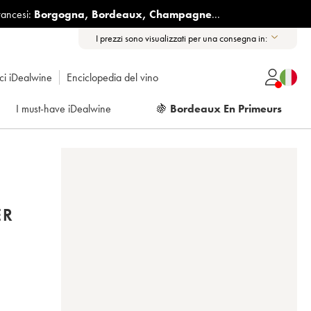
rancesi:
Borgogna
,
Bordeaux
,
Champagne
...
I prezzi sono visualizzati per una consegna in:
ici iDealwine
Enciclopedia del vino
I must-have iDealwine
🍇
Bordeaux En Primeurs
ER