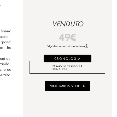
.
VENDUTO
r hanno 
49
€
olo, i 
grandi 
61,64
€
commissione inclusa
us - ha 
oni dei 
CRONOLOGIA
ando i 
PREZZO DI RISERVA:
1
€
nche ad 
STIMA:
75
€
alità. 
VINI SIMILI IN VENDITA