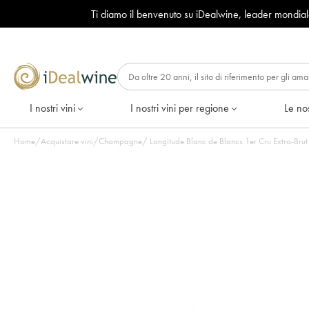
Ti diamo il benvenuto su iDealwine, leader mondia
I nostri vini
I nostri vini per regione
Le nos
Home
/
Acquistare vini
/
Champagne
/