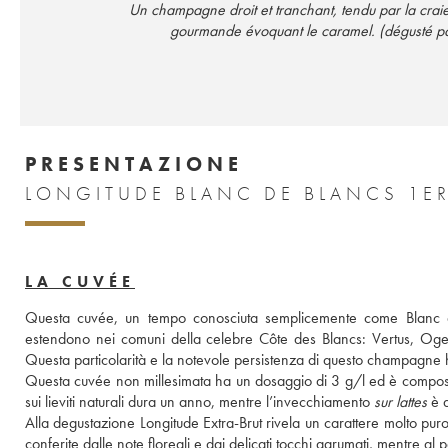
Un champagne droit et tranchant, tendu par la craie
gourmande évoquant le caramel. (dégusté p
PRESENTAZIONE
LONGITUDE BLANC DE BLANCS 1ER
LA CUVÉE
Questa cuvée, un tempo conosciuta semplicemente come Blanc de
estendono nei comuni della celebre Côte des Blancs: Vertus, Oge
Questa particolarità e la notevole persistenza di questo champagne h
Questa cuvée non millesimata ha un dosaggio di 3 g/l ed è composta p
sui lieviti naturali dura un anno, mentre l’invecchiamento 
sur lattes
 è 
Alla degustazione Longitude Extra-Brut rivela un carattere molto puro
conferite dalle note floreali e dai delicati tocchi agrumati, mentre al