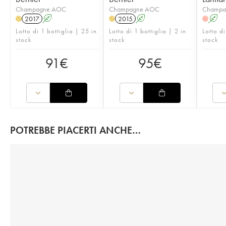
Champagne AOC
Champagne AOC
Champa
2017
A
2015
A
A
H
H
H
Lotto di 1 bottiglia | 25 in
Lotto di 1 bottiglia | 2 in
Lotto di
stock
stock
stock
91
€
95
€
POTREBBE PIACERTI ANCHE…