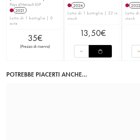
Pays d'Hérault IGP
2024
202
2021
Lotto di 1 bottiglia | 22 in
Lotto di
Lotto di 1 bottiglia | 0
stock
stock
aste
13,50
€
35
€
(
Prezzo di riserva
)
POTREBBE PIACERTI ANCHE…