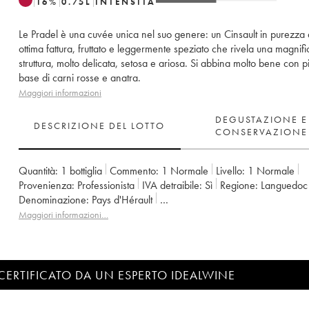
16
%
0.75
L
INTENSITÀ
Le Pradel è una cuvée unica nel suo genere: un Cinsault in purezza 
ottima fattura, fruttato e leggermente speziato che rivela una magnifi
struttura, molto delicata, setosa e ariosa. Si abbina molto bene con pi
base di carni rosse e anatra.
Maggiori informazioni
DEGUSTAZIONE E
DESCRIZIONE DEL LOTTO
CONSERVAZIONE
Quantità:
1 bottiglia
Commento:
1 Normale
Livello:
1
Normale
Provenienza:
professionista
IVA detraibile:
sì
Regione:
Languedoc
Denominazione:
Pays d'Hérault
Proprietario:
Terrasse d'Elise (Domaine de la)
Maggiori informazioni…
CERTIFICATO DA UN ESPERTO IDEALWINE