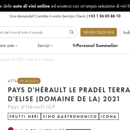
le delle
aste di vini online
ed enoteca con un'ampia selezione di vini f
Una domanda?
Contatta il nostro Servizio Clienti
|
+33 1 56 05 86 10
Ind
VENDI I TUOI VINI
tre aste
Servizi
✨Personal Sommelier
Pays d'Hérault Le Pradel Terrasse d'Elise (Domaine de la) 2021 - Lotto di 1 bottiglia
ASTA
IVA detraibile
PAYS D'HÉRAULT LE PRADEL TERR
D'ELISE (DOMAINE DE LA) 2021
Pays d'Hérault IGP
FRUTTI NERI
VINO GASTRONOMICO
ICONA