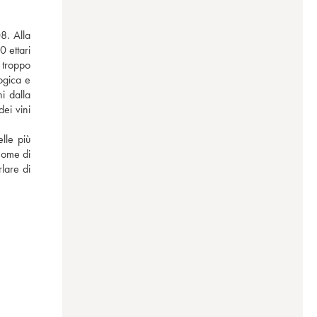
. Alla 
 ettari 
troppo 
ogica e 
i dalla 
ei vini 
le più 
ome di 
are di 