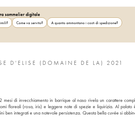
ra sommelier digitale
imili?
Come va servito?
A quanto ammontano i costi di spedizione?
PAYS D'HÉRAULT LE PRADEL TERRASSE D'ELISE (DOMAINE DE LA) 2021
12 mesi di invecchiamento in barrique al naso rivela un carattere compl
omi floreali (rosa, iris) e leggere note di spezie e liquirizia. Al palato 
ini ben integrati e una notevole persistenza. Questa bella cuvée si abbin