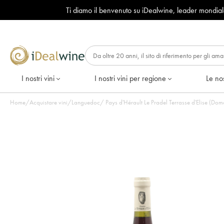
Ti diamo il benvenuto su iDealwine, leader mondia
I nostri vini
I nostri vini per regione
Le nos
Home
/
Acquistare vini
/
Languedoc
/