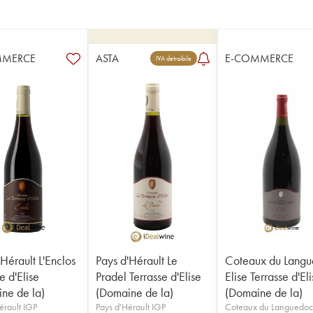
MMERCE
ASTA
E-COMMERCE
IVA detraibile
Hérault L'Enclos
Pays d'Hérault Le
Coteaux du Lang
e d'Elise
Pradel Terrasse d'Elise
Elise Terrasse d'El
ne de la)
(Domaine de la)
(Domaine de la)
érault IGP
Pays d'Hérault IGP
Coteaux du Languedo