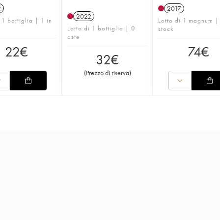
2
2017
2022
 1 bottiglia | 1 in
Lotto di 1 magnum |
Lotto di 1 bottiglia | 0
stock
aste
22
€
74
€
32
€
(
Prezzo di riserva
)