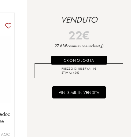
VENDUTO
22
€
27,68
€
commissione inclusa
CRONOLOGIA
PREZZO DI RISERVA:
1
€
STIMA:
40
€
VINI SIMILI IN VENDITA
uedoc
ise
c AOC