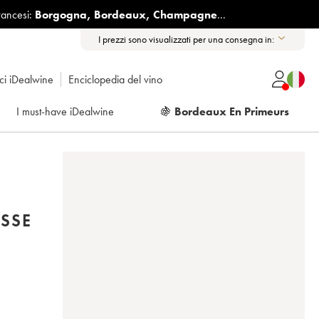
rancesi:
Borgogna
,
Bordeaux
,
Champagne
...
I prezzi sono visualizzati per una consegna in:
ici iDealwine
Enciclopedia del vino
I must-have iDealwine
🍇
Bordeaux En Primeurs
ASSE