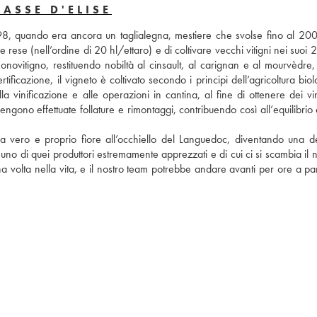
ASSE D'ELISE
998, quando era ancora un taglialegna, mestiere che svolse fino al 2008
 rese (nell’ordine di 20 hl/ettaro) e di coltivare vecchi vitigni nei suoi 20
onovitigno, restituendo nobiltà al cinsault, al carignan e al mourvèdre, 
ficazione, il vigneto è coltivato secondo i principi dell’agricoltura biol
la vinificazione e alle operazioni in cantina, al fine di ottenere dei vin
engono effettuate follature e rimontaggi, contribuendo così all’equilibrio d
a vero e proprio fiore all’occhiello del Languedoc, diventando una del
o di quei produttori estremamente apprezzati e di cui ci si scambia il n
volta nella vita, e il nostro team potrebbe andare avanti per ore a parl