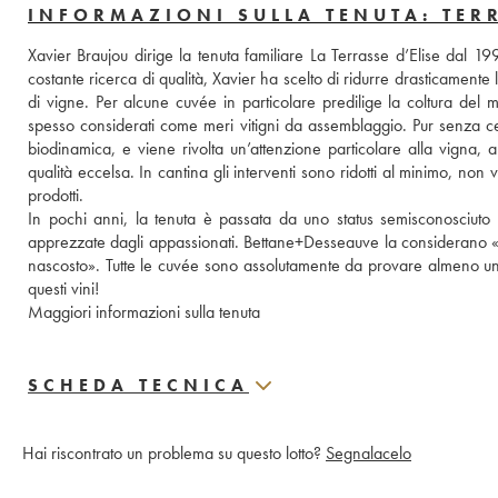
INFORMAZIONI SULLA TENUTA: TERR
Xavier Braujou dirige la tenuta familiare La Terrasse d’Elise dal 1
costante ricerca di qualità, Xavier ha scelto di ridurre drasticamente le
di vigne. Per alcune cuvée in particolare predilige la coltura del m
spesso considerati come meri vitigni da assemblaggio. Pur senza certi
biodinamica, e viene rivolta un’attenzione particolare alla vigna, al
qualità eccelsa. In cantina gli interventi sono ridotti al minimo, non v
prodotti. 
In pochi anni, la tenuta è passata da uno status semisconosciuto 
apprezzate dagli appassionati. Bettane+Desseauve la considerano «un
nascosto». Tutte le cuvée sono assolutamente da provare almeno una 
questi vini!
Maggiori informazioni sulla tenuta
SCHEDA TECNICA
Hai riscontrato un problema su questo lotto?
Segnalacelo