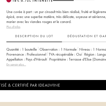
16
%
0.75
L
INTENSITÉ
Une cuvée à part : un pur cinsault très bien réalisé, fruité et légèrem
épicé, avec une superbe matière, très délicate, soyeuse et aérienne
marier avec les viandes rouges et le canard.
Plus d'infos
DESCRIPTION DU LOT
DÉGUSTATION ET GA
Quantité :
1 bouteille
Observation :
1 Normale
Niveau :
1
Norma
Provenance :
professionnel
TVA récupérable :
oui
Région :
Lang
Appellation :
Pays d'Hérault
Propriétaire :
Terrasse d'Elise (Domain
En savoir plus...
ISÉ & CERTIFIÉ PAR IDEALWINE