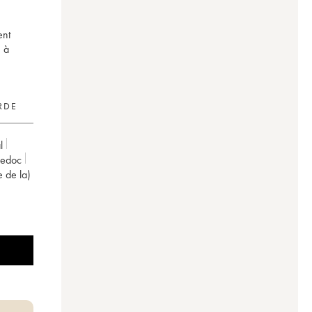
ent
, à
RDE
l
uedoc
e de la)