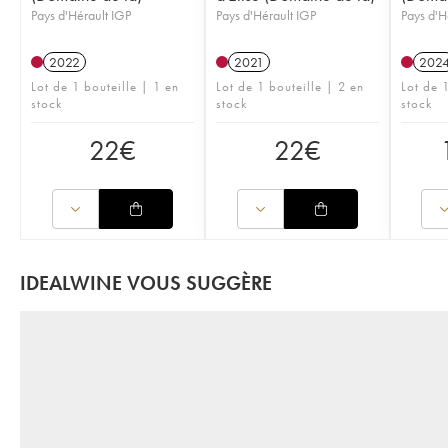
Pays d'Hérault IGP
Pays d'Hérault IGP
Pays d'H
2022
2021
202
Lot de 1 bouteille | 1 en
Lot de 1 bouteille | 2 en
Lot de 
stock
stock
stock
22
€
22
€
IDEALWINE VOUS SUGGÈRE