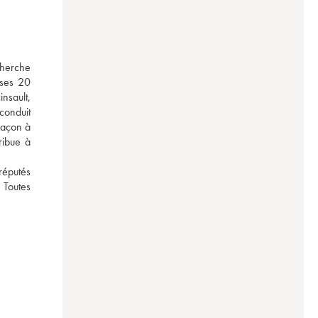
herche 
ses 20 
nsault, 
onduit 
façon à 
ibue à 
éputés 
Toutes 