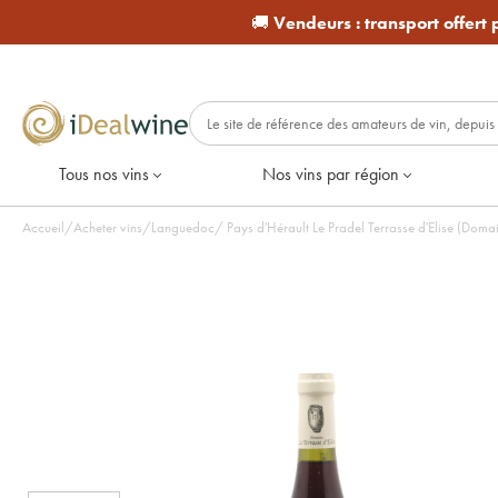
🚚
Vendeurs :
transport offert
Tous nos vins
Nos vins par région
Accueil
/
Acheter vins
/
Languedoc
/