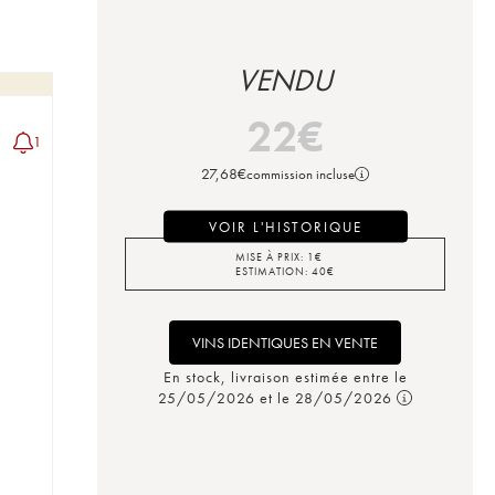
VENDU
22
€
1
27,68
€
commission incluse
VOIR L'HISTORIQUE
MISE À PRIX:
1
€
ESTIMATION:
40
€
VINS IDENTIQUES EN VENTE
En stock, livraison estimée entre le
25/05/2026 et le 28/05/2026