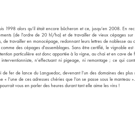
puis 1998 alors qu’il était encore bûcheron et ce, jusqu’en 2008. En rec
dements (de l'ordre de 20 hl/ha) et de travailler de vieux cépages sur 
s, de travailler en monocépage, redonnant leurs lettres de noblesse au ci
comme des cépages d'assemblages. Sans être certifié, le vignoble est c
tention particulière est donc apportée à la vigne, au chai et en cave de 
 interventionniste, n’effectuant ni pigeage, ni remontage ; ce qui contr
ui de fer de lance du Languedoc, devenant l’un des domaines des plus r
 « l’une de ces adresses chéries que l’on se passe sous le manteau ». 
urrait vous en parler des heures durant tant elle aime les vins !