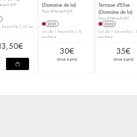
(Domaine de la)
Terrasse d'Elise
érault IGP
Pays d'Hérault IGP
(Domaine de la)
Pays d'Hérault IGP
4
2021
2020
1 bouteille | 22 en
Lot de 1 bouteille | 0
Lot de 1 bouteille | 
enchère
enchère
13,50
€
30
€
35
€
(
mise à prix
)
(
mise à prix
)