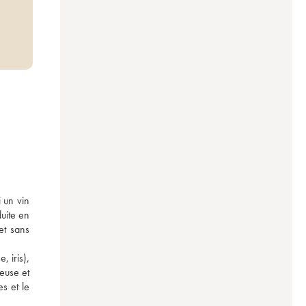
 un vin 
uite en 
t sans 
 iris), 
use et 
 et le 