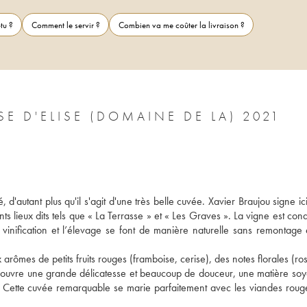
tu ?
Comment le servir ?
Combien va me coûter la livraison ?
PAYS D'HÉRAULT LE PRADEL TERRASSE D'ELISE (DOMAINE DE LA) 2021
 d'autant plus qu'il s'agit d'une très belle cuvée. Xavier Braujou signe ici
ents lieux dits tels que « La Terrasse » et « Les Graves ». La vigne est cond
 vinification et l’élevage se font de manière naturelle sans remontage e
arômes de petits fruits rouges (framboise, cerise), des notes florales (rose,
écouvre une grande délicatesse et beaucoup de douceur, une matière soye
. Cette cuvée remarquable se marie parfaitement avec les viandes rouges