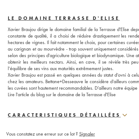
LE DOMAINE TERRASSE D'ELISE
Xavier Braujou dirige le domaine familial de la Terrasse d'Elise de
constante de qualité, il a choisi de réduire drastiquement les ren
hectares de vignes. Il fait notamment le choix, pour certaines cuvée
au carignan et au mourvèdre - trop souvent uniquement considérés 
selon des principes d'agriculture biologique et biodynamique. Une at
obtenir les meilleurs nectars. Ainsi, en cave, il se révèle très peu
l’équilibre de ses vins aux maturités extrêmement justes. 
Xavier Braujou est passé en quelques années du statut d’ovni à cel
chez les amateurs. Bettane+Desseauve le considère d’ailleurs comme
les cuvées sont hautement recommandables. D’ailleurs notre équipe po
Lire l'article du blog sur le domaine de la Terrasse d'Elise
CARACTERISTIQUES DÉTAILLÉES
Vous constatez une erreur sur ce lot ?
Signaler