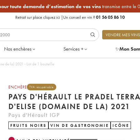
 pour toute demande d’estimation de vos vins
transmise entre le 
Retrait sur place
cliquez ici
|
Un conseil en vin ?
01 56 05 86 10
VENDRE MES VINS
Nos enchères
Services +
✨
Mon Som
Pays d'Hérault Le Pradel Terrasse d'Elise (Domaine de la) 2021 - Lot de 1 bouteille
ENCHÈRE
TVA récupérable
PAYS D'HÉRAULT LE PRADEL TERR
D'ELISE (DOMAINE DE LA) 2021
Pays d'Hérault IGP
FRUITS NOIRS
VIN DE GASTRONOMIE
ICÔNE