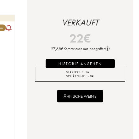
VERKAUFT
bar
22
€
27,68
€
Kommission mit inbegriffen
HISTORIE ANSEHEN
STARTPREIS:
1
€
SCHÄTZUNG:
40
€
ÄHNLICHE WEINE