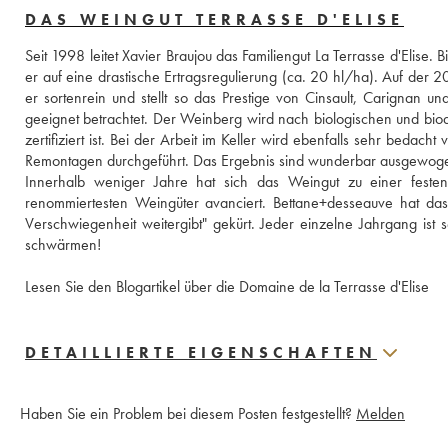
DAS WEINGUT TERRASSE D'ELISE
Seit 1998 leitet Xavier Braujou das Familiengut La Terrasse d'Elise. B
er auf eine drastische Ertragsregulierung (ca. 20 hl/ha). Auf der 20
er sortenrein und stellt so das Prestige von Cinsault, Carignan 
geeignet betrachtet. Der Weinberg wird nach biologischen und biod
zertifiziert ist. Bei der Arbeit im Keller wird ebenfalls sehr bedac
Remontagen durchgeführt. Das Ergebnis sind wunderbar ausgewogen
Innerhalb weniger Jahre hat sich das Weingut zu einer feste
renommiertesten Weingüter avanciert. Bettane+desseauve hat das
Verschwiegenheit weitergibt" gekürt. Jeder einzelne Jahrgang is
schwärmen!
Lesen Sie den Blogartikel über die Domaine de la Terrasse d'Elise
DETAILLIERTE EIGENSCHAFTEN
Haben Sie ein Problem bei diesem Posten festgestellt?
Melden