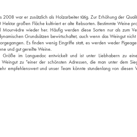
is 2008 war er zusätzlich als Holzarbeiter tätig. Zur Erhöhung der Qualitä
 Hektar großen Fläche kultiviert er alte Rebsorten. Bestimmte Weine prod
und Mourvèdre wieder her. Häufig werden diese Sorten nur als zum Vers
ynamischen Grundsätzen bewirtschaftet, auch wenn das Weingut nicht off
ht vorgegangen. Es finden wenig Eingriffe statt, es werden weder Pigeage
e und gut gereifte Weine. 
n Größe im Languedoc entwickelt und ist unter Liebhabern zu ein
 Weingut zu "einer der schönsten Adressen, die man unter dem Sieg
t sehr empfehlenswert und unser Team könnte stundenlang von diesen 