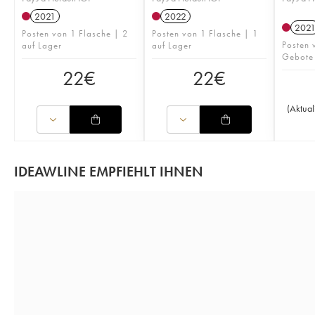
2021
2022
202
Posten von 1 Flasche | 2
Posten von 1 Flasche | 1
Posten 
auf Lager
auf Lager
Gebote
22
€
22
€
(
Aktual
IDEAWLINE EMPFIEHLT IHNEN