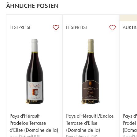
ÄHNLICHE POSTEN
FESTPREISE
FESTPREISE
AUKTI
Pays d'Hérault
Pays d'Hérault L'Enclos
Pays d
Pradelou Terrasse
Terrasse d'Elise
Pradel 
d'Elise (Domaine de la)
(Domaine de la)
(Domai
Pays d'Hérault IGP
Pays d'Hérault IGP
Pays d'H