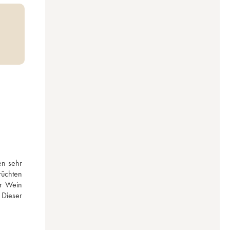
n sehr 
üchten 
r Wein 
Dieser 