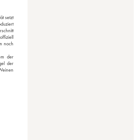
t setzt 
uziert 
chnitt 
iziell 
n noch 
em der 
el der 
Weinen 