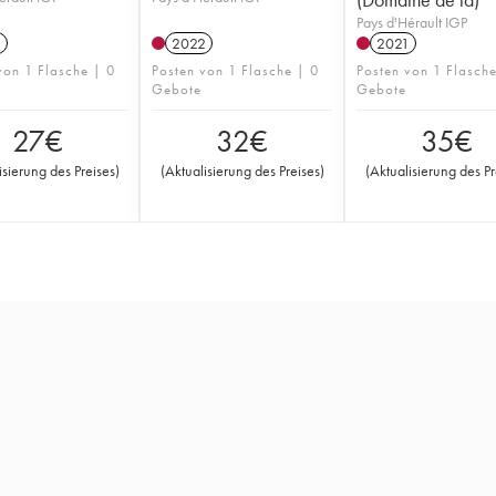
Pays d'Hérault IGP
1
2022
2021
von 1 Flasche | 0
Posten von 1 Flasche | 0
Posten von 1 Flasch
Gebote
Gebote
27
€
32
€
35
€
isierung des Preises
)
(
Aktualisierung des Preises
)
(
Aktualisierung des Pr