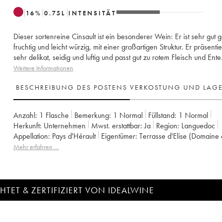
16
%
0.75
L
INTENSITÄT
Dieser sortenreine Cinsault ist ein besonderer Wein: Er ist sehr gut 
fruchtig und leicht würzig, mit einer großartigen Struktur. Er präsentie
sehr delikat, seidig und luftig und passt gut zu rotem Fleisch und Ente
Weitere Informationen
BESCHREIBUNG DES POSTENS
VERKOSTUNG UND LAG
Anzahl:
1 Flasche
Bemerkung:
1 Normal
Füllstand:
1
Normal
Herkunft:
unternehmen
Mwst. erstattbar:
ja
Region:
Languedoc
Appellation:
Pays d'Hérault
Eigentümer:
Terrasse d'Elise (Domaine 
Mehr erfahren …
TET & ZERTIFIZIERT VON IDEALWINE