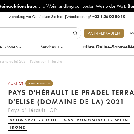
Weinauktionshaus
und
Weinhandlung der besten Weine der Welt:
Bu
Abholung vor Ort
Klicken Sie hier
|
Weinberatung?
+33 1 56 05 86 10
W
WEIN VERKAUFEN
Auktionen
Services +
✨
Ihre Online-Sommeliè
Pays d'Hérault Le Pradel Terrasse d'Elise (Domaine de la) 2021 - Posten von 1 Flasche
AUKTION
Mwst. erstattbar
PAYS D'HÉRAULT LE PRADEL TERR
D'ELISE (DOMAINE DE LA) 2021
Pays d'Hérault IGP
SCHWARZE FRÜCHTE
GASTRONOMISCHER WEIN
IKONE