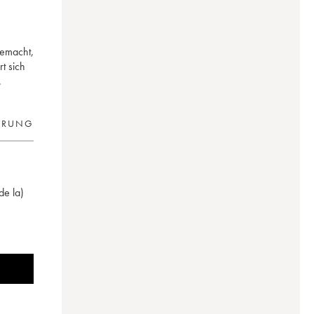
gemacht,
rt sich
.
ERUNG
de la)