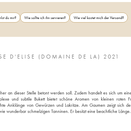
lst du mir?
Wie sollte ich ihn servieren?
Wie viel kostet mich der Versand?
PAYS D'HÉRAULT LE PRADEL TERRASSE D'ELISE (DOMAINE DE LA) 2021
daher an dieser Stelle betont werden soll. Zudem handelt es sich um eine
lexe und subtile Bukett bietet schöne Aromen von kleinen roten Fr
ichte Anklänge von Gewürzen und Lakritze. Am Gaumen zeigt sich de
owie wunderbar schmelzigen Tanninen. Er besitzt eine beachtliche Länge. 