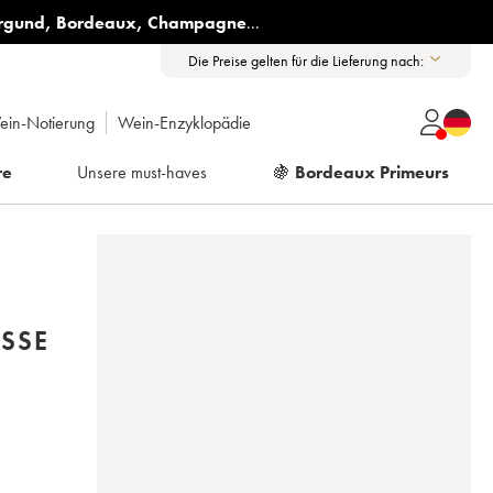
rgund
,
Bordeaux
,
Champagne
...
Die Preise gelten für die Lieferung nach:
ein-Notierung
Wein-Enzyklopädie
re
Unsere must-haves
🍇
Bordeaux Primeurs
ASSE