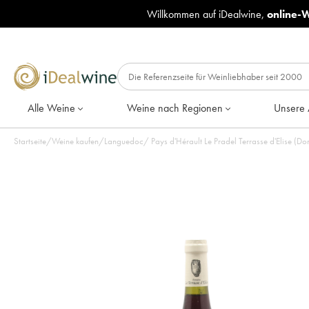
Willkommen auf iDealwine,
online-
Alle Weine
Weine nach Regionen
Unsere 
Startseite
/
Weine kaufen
/
Languedoc
/