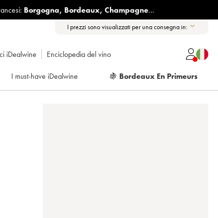
rancesi:
Borgogna
,
Bordeaux
,
Champagne
...
I prezzi sono visualizzati per una consegna in:
ici iDealwine
Enciclopedia del vino
I must-have iDealwine
🍇
Bordeaux En Primeurs