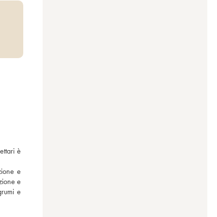
ttari è 
ione e 
zione e 
rumi e 