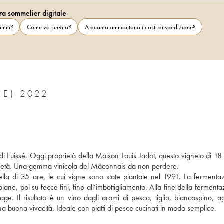
ra sommelier digitale
imili?
Come va servito?
A quanto ammontano i costi di spedizione?
SAINT-VÉRAN J.A. FERRET (DOMAINE) 2022
di Fuissé. Oggi proprietà della Maison Louis Jadot, questo vigneto di 18 e
prietà. Una gemma vinicola del Mâconnais da non perdere.
lla di 35 are, le cui vigne sono state piantate nel 1991. La fermentaz
ane, poi su fecce fini, fino all’imbottigliamento. Alla fine della fermenta
age. Il risultato è un vino dagli aromi di pesca, tiglio, biancospino, ag
una buona vivacità. Ideale con piatti di pesce cucinati in modo semplice.