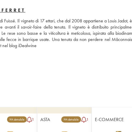
 FERRET
i Fuissé. Il vigneto di 17 ettari, che dal 2008 appartiene a Louis Jadot, è 
vanti il savoir-faire della tenuta. Il vigneto è distribuito principalmen
e rese sono basse e la viticoltura è meticolosa, ispirata alla biodinami
sulle fecce in barrique usate. Una tenuta da non perdere nel Mâconnais,
et nel blog iDealwine
ASTA
E-COMMERCE
1
1
IVA detraibile
IVA detraibile