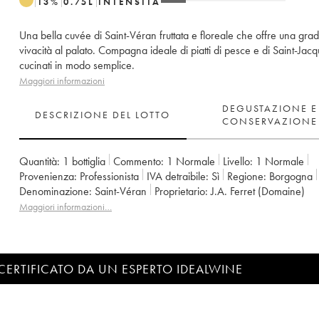
13
%
0.75
L
INTENSITÀ
Una bella cuvée di Saint-Véran fruttata e floreale che offre una gra
vivacità al palato. Compagna ideale di piatti di pesce e di Saint-Jac
cucinati in modo semplice.
Maggiori informazioni
DEGUSTAZIONE E
DESCRIZIONE DEL LOTTO
CONSERVAZIONE
Quantità:
1 bottiglia
Commento:
1 Normale
Livello:
1
Normale
Provenienza:
professionista
IVA detraibile:
sì
Regione:
Borgogna
Denominazione:
Saint-Véran
Proprietario:
J.A. Ferret (Domaine)
Maggiori informazioni…
CERTIFICATO DA UN ESPERTO IDEALWINE