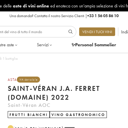
le delle
aste di vini online
ed enoteca con un'ampia selezione di vini f
Una domanda?
Contatta il nostro Servizio Clienti
|
+33 1 56 05 86 10
Ind
VENDI I TUOI VINI
tre aste
Servizi
✨Personal Sommelier
) 2022 - Lotto di 1 bottiglia
ASTA
IVA detraibile
SAINT-VÉRAN J.A. FERRET
(DOMAINE) 2022
Saint-Véran AOC
FRUTTI BIANCHI
VINO GASTRONOMICO