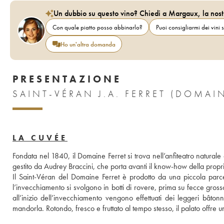
Un dubbio su questo vino? Chiedi a Margaux, la nost
Con quale piatto posso abbinarlo?
Puoi consigliarmi dei vini s
Ho un'altra domanda
PRESENTAZIONE
LA CUVÉE
Fondata nel 1840, il Domaine Ferret si trova nell’anfiteatro naturale 
gestito da Audrey Braccini, che porta avanti il know-how della pro
Il Saint-Véran del Domaine Ferret è prodotto da una piccola parce
l’invecchiamento si svolgono in botti di rovere, prima su fecce grossol
all’inizio dell’invecchiamento vengono effettuati dei leggeri bâtonn
mandorla. Rotondo, fresco e fruttato al tempo stesso, il palato offre 