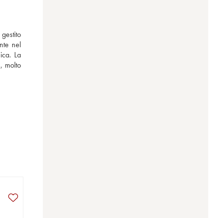
gestito 
te nel 
ca. La 
 molto 