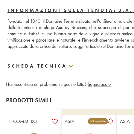
INFORMAZIONI SULLA TENUTA: J.A.
Fondato nel 1840, il Domaine Ferret è situato nell'anfiteatro naturale d
dalla talentuosa enologa Audrey Braccini, che si occupa di portare a
comune di Fuissé e una buona parte delle vigne è piuttosto antica. L
vinificazione è parcellare e naturale, e l’invecchiamento avviene 
apprezzata dalla critica del settore. 
Leggi l’articolo sul Domaine Ferr
SCHEDA TECNICA
Hai riscontrato un problema su questo lotto?
Segnalacelo
PRODOTTI SIMILI
E-COMMERCE
ASTA
ASTA
IVA detraibile