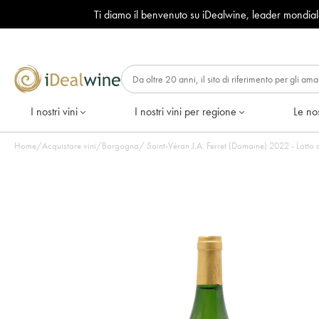
Ti diamo il benvenuto su iDealwine, leader mondia
I nostri vini
I nostri vini per regione
Le nos
Home
/
Acquistare vini
/
Borgogna
/
Saint-Véran J.A. Ferret (Domaine