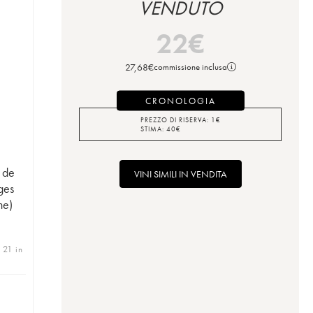
VENDUTO
22
€
27,68
€
commissione inclusa
CRONOLOGIA
PREZZO DI RISERVA:
1
€
STIMA:
40
€
e de
VINI SIMILI IN VENDITA
ges
ne)
 21 in