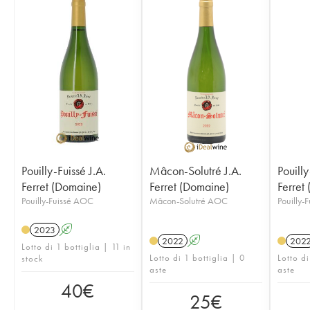
Pouilly-Fuissé J.A.
Mâcon-Solutré J.A.
Pouilly
Ferret (Domaine)
Ferret (Domaine)
Ferret
Pouilly-Fuissé AOC
Mâcon-Solutré AOC
Pouilly-
2023
A
2022
A
202
Lotto di 1 bottiglia | 11 in
Lotto di 1 bottiglia | 0
Lotto di
stock
aste
aste
40
€
25
€