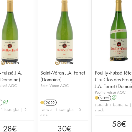
-Fuissé J.A.
Saint-Véran J.A. Ferret
Pouilly-Fuissé Têt
 (Domaine)
(Domaine)
Cru Clos des Prou
Fuissé AOC
Saint-Véran AOC
J.A. Ferret (Domai
Pouilly-Fuissé AOC
2022
A
2
A
2022
Lotto di 1 bottiglia |
 1 bottiglia | 2
Lotto di 1 bottiglia | 0
stock
aste
58
€
28
€
30
€