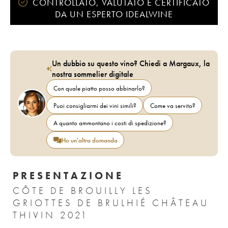
CONTROLLATO, VALUTATO E CERTIFICATO
DA UN ESPERTO IDEALWINE
Un dubbio su questo vino? Chiedi a Margaux, la
nostra sommelier digitale
Con quale piatto posso abbinarlo?
Puoi consigliarmi dei vini simili?
Come va servito?
A quanto ammontano i costi di spedizione?
Ho un'altra domanda
PRESENTAZIONE
CÔTE DE BROUILLY LES
GRIOTTES DE BRULHIÉ CHÂTEAU
THIVIN 2021