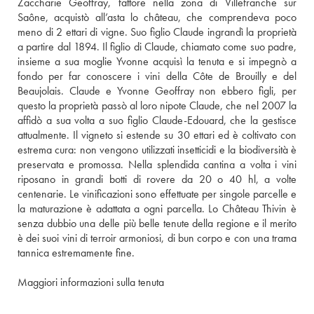
Zaccharie Geoffray, fattore nella zona di Villefranche sur 
Saône, acquistò all’asta lo château, che comprendeva poco 
meno di 2 ettari di vigne. Suo figlio Claude ingrandì la proprietà 
a partire dal 1894. Il figlio di Claude, chiamato come suo padre, 
insieme a sua moglie Yvonne acquisì la tenuta e si impegnò a 
fondo per far conoscere i vini della Côte de Brouilly e del 
Beaujolais. Claude e Yvonne Geoffray non ebbero figli, per 
questo la proprietà passò al loro nipote Claude, che nel 2007 la 
affidò a sua volta a suo figlio Claude-Edouard, che la gestisce 
attualmente. Il vigneto si estende su 30 ettari ed è coltivato con 
estrema cura: non vengono utilizzati insetticidi e la biodiversità è 
preservata e promossa. Nella splendida cantina a volta i vini 
riposano in grandi botti di rovere da 20 o 40 hl, a volte 
centenarie. Le vinificazioni sono effettuate per singole parcelle e 
la maturazione è adattata a ogni parcella. Lo Château Thivin è 
senza dubbio una delle più belle tenute della regione e il merito 
è dei suoi vini di terroir armoniosi, di bun corpo e con una trama 
tannica estremamente fine.
Maggiori informazioni sulla tenuta