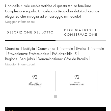
Una delle cuvée emblematiche di questa tenuta familiare.
Complesso e sapido. Un delizioso Beaujolais dotato di grande
eleganza che invoglia ad un assaggio immediato!
Maggiori informazioni
DEGUSTAZIONE E
DESCRIZIONE DEL LOTTO
CONSERVAZIONE
Quantità:
1 bottiglia
Commento:
1 Normale
Livello:
1
Normale
Provenienza:
professionista
IVA detraibile:
sì
Regione:
Beaujolais
Denominazione:
Côte de Brouilly
Proprietario:
Château Thivin
Maggiori informazioni…
92
92