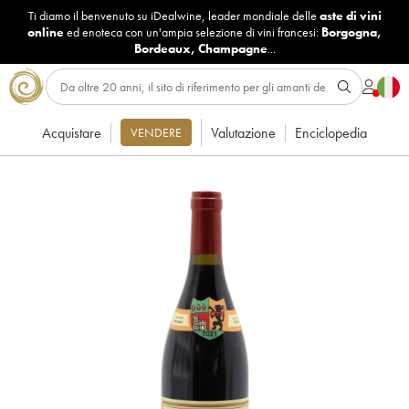
Ti diamo il benvenuto su iDealwine, leader mondiale delle
aste di vini
online
ed enoteca con un'ampia selezione di vini francesi:
Borgogna
,
Bordeaux
,
Champagne
...
Acquistare
Valutazione
Enciclopedia
VENDERE