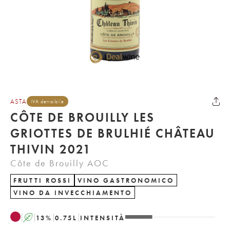
ASTA
IVA detraibile
CÔTE DE BROUILLY LES
GRIOTTES DE BRULHIÉ CHÂTEAU
THIVIN 2021
Côte de Brouilly AOC
FRUTTI ROSSI
VINO GASTRONOMICO
VINO DA INVECCHIAMENTO
A
13
%
0.75
L
INTENSITÀ