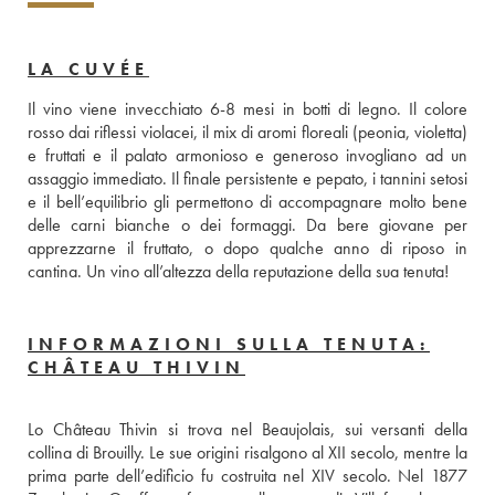
LA CUVÉE
Il vino viene invecchiato 6-8 mesi in botti di legno. Il colore 
rosso dai riflessi violacei, il mix di aromi floreali (peonia, violetta) 
e fruttati e il palato armonioso e generoso invogliano ad un 
assaggio immediato. Il finale persistente e pepato, i tannini setosi 
e il bell’equilibrio gli permettono di accompagnare molto bene 
delle carni bianche o dei formaggi. Da bere giovane per 
apprezzarne il fruttato, o dopo qualche anno di riposo in 
cantina. Un vino all’altezza della reputazione della sua tenuta!
INFORMAZIONI SULLA TENUTA:
CHÂTEAU THIVIN
Lo Château Thivin si trova nel Beaujolais, sui versanti della 
collina di Brouilly. Le sue origini risalgono al XII secolo, mentre la 
prima parte dell’edificio fu costruita nel XIV secolo. Nel 1877 