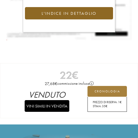
L'INDICE IN DETTAGLIO
22
€
27,68
€
commissione inclusa
VENDUTO
CRONOLOGIA
PREZZO DI RISERVA:
1
€
VINI SIMILI IN VENDITA
STIMA:
35
€