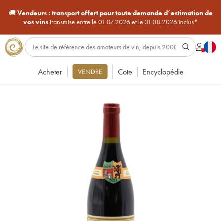
🚚
Vendeurs :
transport offert pour toute demande d’estimation de
vos vins
transmise entre le 01.07.2026 et le 31.08.2026 inclus*
Acheter
Cote
Encyclopédie
VENDRE