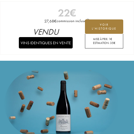
22
€
27,68
€
commission incluse
VOIR
VENDU
L'HISTORIQUE
MISE À PRIX:
1
€
VINS IDENTIQUES EN VENTE
ESTIMATION:
35
€