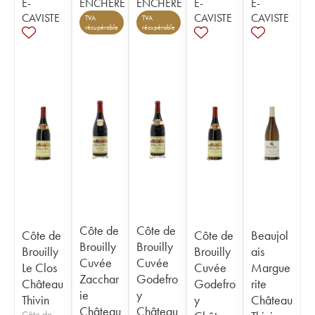
E-
ENCHÈRE
ENCHÈRE
E-
E-
CAVISTE
CAVISTE
CAVISTE
TVA
TVA
récupérable
récupérable
Côte de
Côte de
Côte de
Côte de
Beaujol
Brouilly
Brouilly
Brouilly
Brouilly
ais
Cuvée
Cuvée
Le Clos
Cuvée
Margue
Zacchar
Godefro
Château
Godefro
rite
ie
y
Thivin
y
Château
Château
Château
Côte de