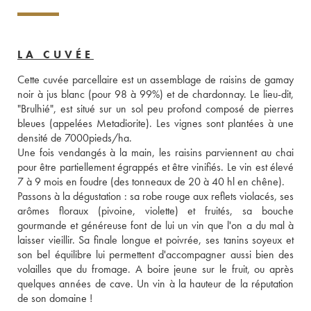
LA CUVÉE
Cette cuvée parcellaire est un assemblage de raisins de gamay 
noir à jus blanc (pour 98 à 99%) et de chardonnay. Le lieu-dit, 
"Brulhié", est situé sur un sol peu profond composé de pierres 
bleues (appelées Metadiorite). Les vignes sont plantées à une 
densité de 7000pieds/ha. 
Une fois vendangés à la main, les raisins parviennent au chai 
pour être partiellement égrappés et être vinifiés. Le vin est élevé 
7 à 9 mois en foudre (des tonneaux de 20 à 40 hl en chêne). 
Passons à la dégustation : sa robe rouge aux reflets violacés, ses 
arômes floraux (pivoine, violette) et fruités, sa bouche 
gourmande et généreuse font de lui un vin que l'on a du mal à 
laisser vieillir. Sa finale longue et poivrée, ses tanins soyeux et 
son bel équilibre lui permettent d'accompagner aussi bien des 
volailles que du fromage. A boire jeune sur le fruit, ou après 
quelques années de cave. Un vin à la hauteur de la réputation 
de son domaine !