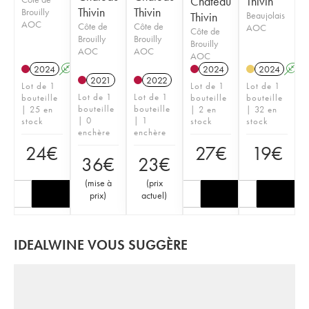
Château
Thivin
Thivin
Thivin
Brouilly
Thivin
Beaujolais
AOC
Côte de
Côte de
AOC
Côte de
Brouilly
Brouilly
Brouilly
AOC
AOC
AOC
2024
A
2024
2024
A
2021
2022
Lot de 1
Lot de 1
Lot de 1
Lot de 1
Lot de 1
bouteille
bouteille
bouteille
bouteille
bouteille
| 25 en
| 2 en
| 32 en
| 0
| 1
stock
stock
stock
enchère
enchère
24
€
27
€
19
€
36
€
23
€
(
mise à
(
prix
prix
)
actuel
)
IDEALWINE VOUS SUGGÈRE