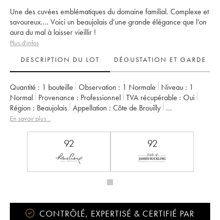
Une des cuvées emblématiques du domaine familial. Complexe et
savoureux…. Voici un beaujolais d’une grande élégance que l’on
aura du mal à laisser vieillir !
Plus d'infos
DESCRIPTION DU LOT
DÉGUSTATION ET GARDE
Quantité :
1 bouteille
Observation :
1 Normale
Niveau :
1
Normal
Provenance :
professionnel
TVA récupérable :
oui
Région :
Beaujolais
Appellation :
Côte de Brouilly
Propriétaire :
Château Thivin
En savoir plus...
92
92
CONTRÔLÉ, EXPERTISÉ & CERTIFIÉ PAR