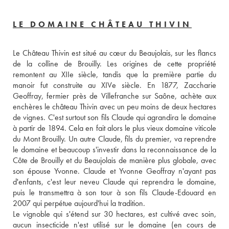
LE DOMAINE CHÂTEAU THIVIN
Le Château Thivin est situé au cœur du Beaujolais, sur les flancs 
de la colline de Brouilly. Les origines de cette propriété 
remontent au XIIe siècle, tandis que la première partie du 
manoir fut construite au XIVe siècle. En 1877, Zaccharie 
Geoffray, fermier près de Villefranche sur Saône, achète aux 
enchères le château Thivin avec un peu moins de deux hectares 
de vignes. C'est surtout son fils Claude qui agrandira le domaine 
à partir de 1894. Cela en fait alors le plus vieux domaine viticole 
du Mont Brouilly. Un autre Claude, fils du premier, va reprendre 
le domaine et beaucoup s'investir dans la reconnaissance de la 
Côte de Brouilly et du Beaujolais de manière plus globale, avec 
son épouse Yvonne. Claude et Yvonne Geoffray n'ayant pas 
d'enfants, c'est leur neveu Claude qui reprendra le domaine, 
puis le transmettra à son tour à son fils Claude-Edouard en 
2007 qui perpétue aujourd'hui la tradition. 
Le vignoble qui s'étend sur 30 hectares, est cultivé avec soin, 
aucun insecticide n'est utilisé sur le domaine (en cours de 