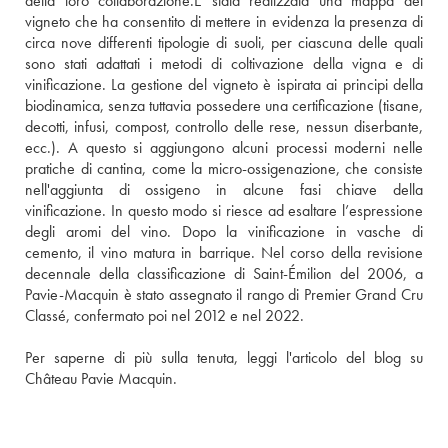
della loro collaborazione.È stata realizzata una mappa del 
vigneto che ha consentito di mettere in evidenza la presenza di 
circa nove differenti tipologie di suoli, per ciascuna delle quali 
sono stati adattati i metodi di coltivazione della vigna e di 
vinificazione. La gestione del vigneto è ispirata ai principi della 
biodinamica, senza tuttavia possedere una certificazione (tisane, 
decotti, infusi, compost, controllo delle rese, nessun diserbante, 
ecc.). A questo si aggiungono alcuni processi moderni nelle 
pratiche di cantina, come la micro-ossigenazione, che consiste 
nell'aggiunta di ossigeno in alcune fasi chiave della 
vinificazione. In questo modo si riesce ad esaltare l’espressione 
degli aromi del vino. Dopo la vinificazione in vasche di 
cemento, il vino matura in barrique. Nel corso della revisione 
decennale della classificazione di Saint-Émilion del 2006, a 
Pavie-Macquin è stato assegnato il rango di Premier Grand Cru 
Classé, confermato poi nel 2012 e nel 2022.
Per saperne di più sulla tenuta, 
leggi l'articolo del blog su 
Château Pavie Macquin.