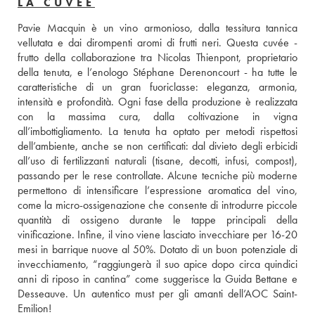
LA CUVÉE
Pavie Macquin è un vino armonioso, dalla tessitura tannica 
vellutata e dai dirompenti aromi di frutti neri. Questa cuvée - 
frutto della collaborazione tra Nicolas Thienpont, proprietario 
della tenuta, e l’enologo Stéphane Derenoncourt - ha tutte le 
caratteristiche di un gran fuoriclasse: eleganza, armonia, 
intensità e profondità. Ogni fase della produzione è realizzata 
con la massima cura, dalla coltivazione in vigna 
all’imbottigliamento. La tenuta ha optato per metodi rispettosi 
dell’ambiente, anche se non certificati: dal divieto degli erbicidi 
all’uso di fertilizzanti naturali (tisane, decotti, infusi, compost), 
passando per le rese controllate. Alcune tecniche più moderne 
permettono di intensificare l’espressione aromatica del vino, 
come la micro-ossigenazione che consente di introdurre piccole 
quantità di ossigeno durante le tappe principali della 
vinificazione. Infine, il vino viene lasciato invecchiare per 16-20 
mesi in barrique nuove al 50%. Dotato di un buon potenziale di 
invecchiamento, “raggiungerà il suo apice dopo circa quindici 
anni di riposo in cantina” come suggerisce la Guida Bettane e 
Desseauve. Un autentico must per gli amanti dell’AOC Saint-
Emilion!