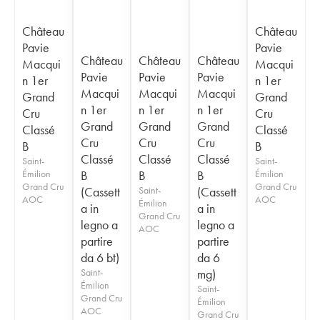
Château
Château
Pavie
Pavie
Château
Château
Château
Macqui
Macqui
Pavie
Pavie
Pavie
n 1er
n 1er
Macqui
Macqui
Macqui
Grand
Grand
n 1er
n 1er
n 1er
Cru
Cru
Grand
Grand
Grand
Classé
Classé
Cru
Cru
Cru
B
B
Classé
Classé
Classé
Saint-
Saint-
Émilion
B
B
B
Émilion
Grand Cru
Grand Cru
(Cassett
Saint-
(Cassett
AOC
AOC
Émilion
a in
a in
Grand Cru
legno a
legno a
AOC
partire
partire
da 6 bt)
da 6
Saint-
mg)
Émilion
Saint-
Grand Cru
Émilion
AOC
Grand Cru