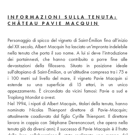
INFORMAZIONI SULLA TENUTA:
CHÂTEAU PAVIE MACQUIN
Personaggio di spicco del vigneto di Saint-Émilion fino all’inizio 
del XX secolo, Albert Macquin ha lasciato un'impronta indelebile 
nella tenuta che porta il suo nome. A lui si deve l’introduzione 
dei portainnesti, che hanno contribuito a porre fine alle 
devastazioni della fillossera. Situato in posizione ideale 
sull'altopiano di Saint-Émilion, a un'altitudine compresa tra i 75 e 
i 100 metri sul livello del mare, il vigneto Pavie Macquin si 
estende su una superficie di 15 ettari, in un unico 
appezzamento. È circondato da vicini famosi: Pavie a sud e 
Troplong Mondot a ovest.
Nel 1994, i nipoti di Albert Macquin, titolari della tenuta, hanno 
nominato Nicolas Thienpont direttore di Pavie-Macquin; 
attualmente coadiuvato dal figlio Cyrille Thienpont. Il direttore 
lavora in coppia con Stéphane Derenoncourt, che opera nella 
tenuta già da diversi anni; il successo di Pavie Macquin è il frutto 