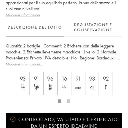
appassionati per il suo equilibrio perfetto, la sua delicatezza e i
suoi tannini vellutati.
Maggiori informazioni
DEGUSTAZIONE E
DESCRIZIONE DEL LOTTO
CONSERVAZIONE
Quantità:
2 bottiglie
Commenti:
2 Etichette con delle leggere
macchie
,
2 Etichette lievemente macchiate
Livello:
2
Normale
Provenienza:
privato
IVA detraibile:
no
Regione:
Bordeaux
Denominazione:
Saint-Émilion Grand Cru
Maggiori informazioni…
Classificazione:
1er Grand Cru Classé B
Proprietario:
Famille Corre-Macquin
93
91
96
16
91
93
92
CONTROLLATO, VALUTATO E CERTIFICATO
DA UN ESPERTO IDEALWINE