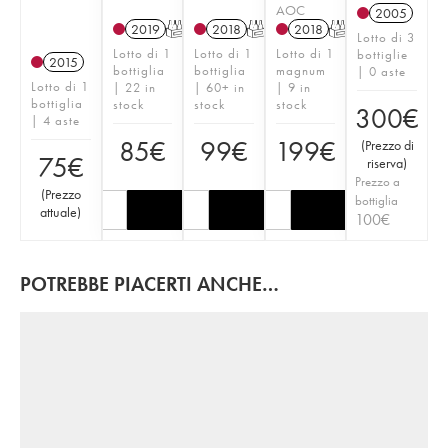
AOC
2005
2019
T
2018
T
2018
T
Lotto di 3
Lotto di 1
Lotto di 1
Lotto di 1
bottiglie
2015
bottiglia
bottiglia
magnum
| 0 aste
Lotto di 1
| 22 in
| 60+ in
| 9 in
bottiglia
stock
stock
stock
300
€
| 4 aste
85
€
99
€
199
€
(
Prezzo di
75
€
riserva
)
Prezzo a
(
Prezzo
bottiglia
attuale
)
100
€
POTREBBE PIACERTI ANCHE…