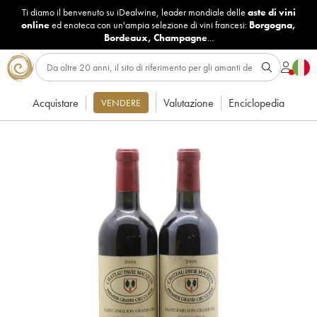
Ti diamo il benvenuto su iDealwine, leader mondiale delle
aste di vini
online
ed enoteca con un'ampia selezione di vini francesi:
Borgogna
,
Bordeaux
,
Champagne
...
Acquistare
Valutazione
Enciclopedia
VENDERE