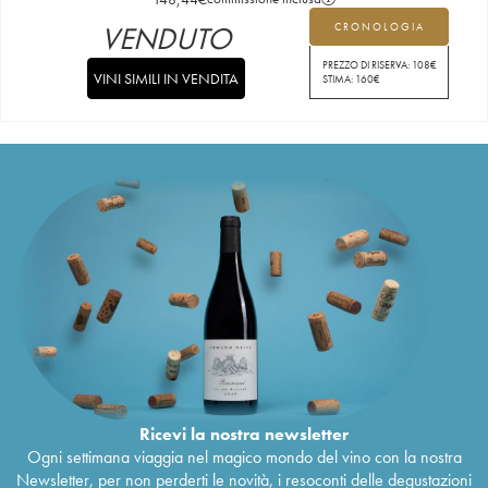
VENDUTO
CRONOLOGIA
PREZZO DI RISERVA:
108
€
VINI SIMILI IN VENDITA
STIMA:
160
€
Ricevi la nostra newsletter
Ogni settimana viaggia nel magico mondo del vino con la nostra
Newsletter, per non perderti le novità, i resoconti delle degustazioni