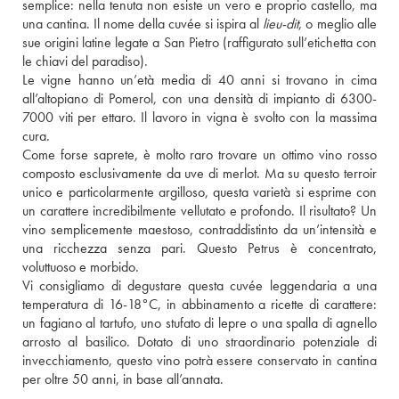
semplice: nella tenuta non esiste un vero e proprio castello, ma 
una cantina. Il nome della cuvée si ispira al 
lieu-dit
, o meglio alle 
sue origini latine legate a San Pietro (raffigurato sull’etichetta con 
le chiavi del paradiso). 
Le vigne hanno un’età media di 40 anni si trovano in cima 
all’altopiano di Pomerol, con una densità di impianto di 6300-
7000 viti per ettaro. Il lavoro in vigna è svolto con la massima 
cura. 
Come forse saprete, è molto raro trovare un ottimo vino rosso 
composto esclusivamente da uve di merlot. Ma su questo terroir 
unico e particolarmente argilloso, questa varietà si esprime con 
un carattere incredibilmente vellutato e profondo. Il risultato? Un 
vino semplicemente maestoso, contraddistinto da un’intensità e 
una ricchezza senza pari. Questo Petrus è concentrato, 
voluttuoso e morbido. 
Vi consigliamo di degustare questa cuvée leggendaria a una 
temperatura di 16-18°C, in abbinamento a ricette di carattere: 
un fagiano al tartufo, uno stufato di lepre o una spalla di agnello 
arrosto al basilico. Dotato di uno straordinario potenziale di 
invecchiamento, questo vino potrà essere conservato in cantina 
per oltre 50 anni, in base all’annata.