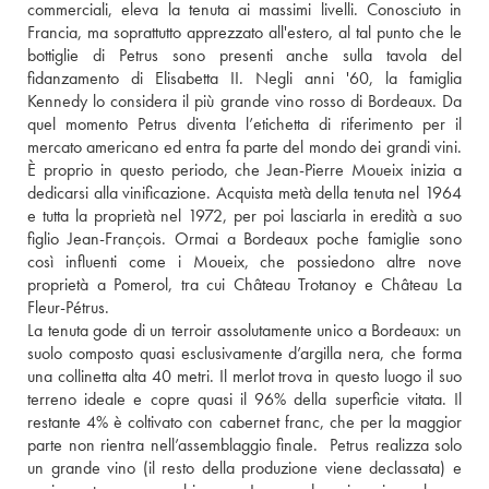
commerciali, eleva la tenuta ai massimi livelli. Conosciuto in 
Francia, ma soprattutto apprezzato all'estero, al tal punto che le 
bottiglie di Petrus sono presenti anche sulla tavola del 
fidanzamento di Elisabetta II. Negli anni '60, la famiglia 
Kennedy lo considera il più grande vino rosso di Bordeaux. Da 
quel momento Petrus diventa l’etichetta di riferimento per il 
mercato americano ed entra fa parte del mondo dei grandi vini.  
È proprio in questo periodo, che Jean-Pierre Moueix inizia a 
dedicarsi alla vinificazione. Acquista metà della tenuta nel 1964 
e tutta la proprietà nel 1972, per poi lasciarla in eredità a suo 
figlio Jean-François. Ormai a Bordeaux poche famiglie sono 
così influenti come i Moueix, che possiedono altre nove 
proprietà a Pomerol, tra cui Château Trotanoy e Château La 
Fleur-Pétrus. 
La tenuta gode di un terroir assolutamente unico a Bordeaux: un 
suolo composto quasi esclusivamente d’argilla nera, che forma 
una collinetta alta 40 metri. Il merlot trova in questo luogo il suo 
terreno ideale e copre quasi il 96% della superficie vitata. Il 
restante 4% è coltivato con cabernet franc, che per la maggior 
parte non rientra nell’assemblaggio finale.  Petrus realizza solo 
un grande vino (il resto della produzione viene declassata) e 