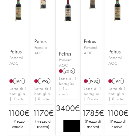
Petrus
Petrus
Pomerol
Pomerol
Petrus
Petrus
AOC
Petrus
AOC
Pomerol
Pomerol
Pomerol
AOC
AOC
AOC
2015
Lotto di 1
1971
1992
1982
1971
bottiglia
Lotto di 1
Lotto di 1
Lotto di 1
Lotto di 1
| 1 in
bottiglia
bottiglia
bottiglia
bottiglia
stock
| 1 asta
| 0 aste
| 0 aste
| 0 aste
3400
€
1100
€
1170
€
1785
€
1100
€
(
Prezzo
(
Prezzo di
(
Prezzo di
(
Prezzo di
attuale
)
riserva
)
riserva
)
riserva
)