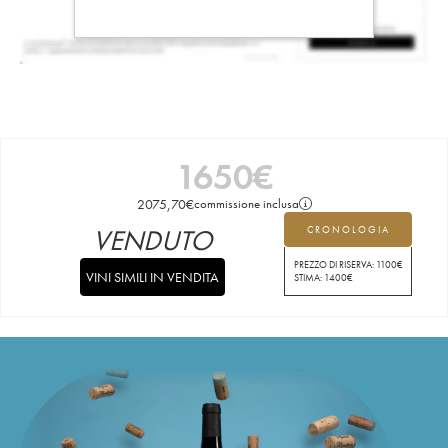
1650
€
2075,70
€
commissione inclusa
VENDUTO
CRONOLOGIA
PREZZO DI RISERVA:
1100
€
VINI SIMILI IN VENDITA
STIMA:
1400
€