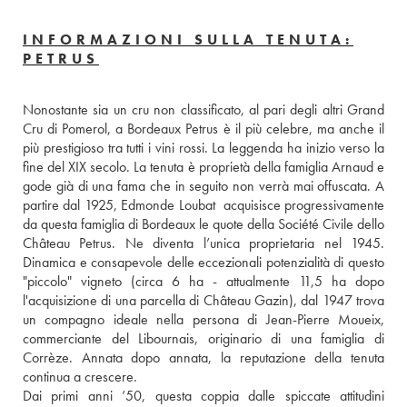
INFORMAZIONI SULLA TENUTA:
PETRUS
Nonostante sia un cru non classificato, al pari degli altri Grand 
Cru di Pomerol, a Bordeaux Petrus è il più celebre, ma anche il 
più prestigioso tra tutti i vini rossi. La leggenda ha inizio verso la 
fine del XIX secolo. La tenuta è proprietà della famiglia Arnaud e 
gode già di una fama che in seguito non verrà mai offuscata. A 
partire dal 1925, Edmonde Loubat  acquisisce progressivamente 
da questa famiglia di Bordeaux le quote della Société Civile dello 
Château Petrus. Ne diventa l’unica proprietaria nel 1945. 
Dinamica e consapevole delle eccezionali potenzialità di questo 
"piccolo" vigneto (circa 6 ha - attualmente 11,5 ha dopo 
l'acquisizione di una parcella di Château Gazin), dal 1947 trova 
un compagno ideale nella persona di Jean-Pierre Moueix, 
commerciante del Libournais, originario di una famiglia di 
Corrèze. Annata dopo annata, la reputazione della tenuta 
continua a crescere. 
Dai primi anni ’50, questa coppia dalle spiccate attitudini 