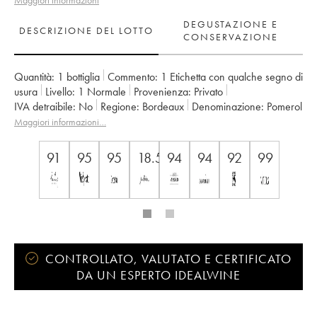
Maggiori informazioni
DEGUSTAZIONE E
DESCRIZIONE DEL LOTTO
CONSERVAZIONE
Quantità:
1 bottiglia
Commento:
1 Etichetta con qualche segno di
usura
Livello:
1
Normale
Provenienza:
privato
IVA detraibile:
no
Regione:
Bordeaux
Denominazione:
Pomerol
Proprietario:
SC du Château Petrus
Maggiori informazioni…
91
95
95
18.5
94
94
92
99
CONTROLLATO, VALUTATO E CERTIFICATO
DA UN ESPERTO IDEALWINE