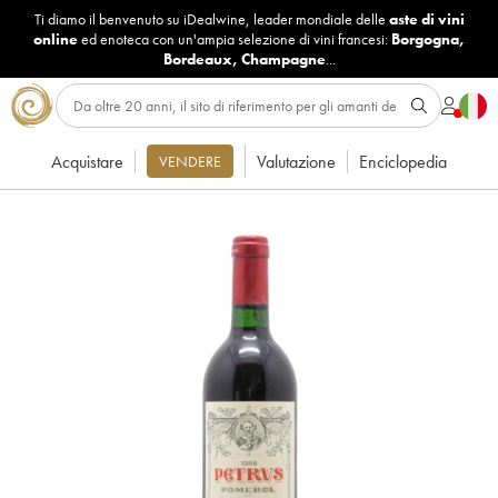
Ti diamo il benvenuto su iDealwine, leader mondiale delle
aste di vini
online
ed enoteca con un'ampia selezione di vini francesi:
Borgogna
,
Bordeaux
,
Champagne
...
Acquistare
Valutazione
Enciclopedia
VENDERE