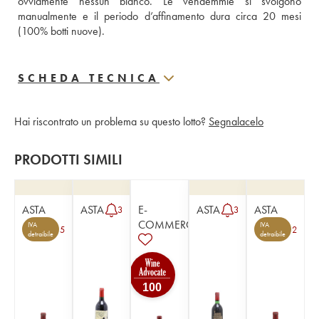
ovviamente nessun bianco. Le vendemmie si svolgono 
manualmente e il periodo d’affinamento dura circa 20 mesi 
(100% botti nuove).
SCHEDA TECNICA
Hai riscontrato un problema su questo lotto?
Segnalacelo
PRODOTTI SIMILI
ASTA
ASTA
E-
ASTA
ASTA
3
3
COMMERCE
IVA
IVA
5
2
detraibile
detraibile
100