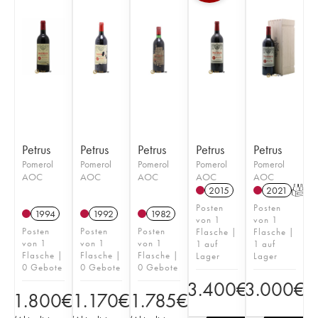
Petrus
Petrus
Petrus
Petrus
Petrus
Pomerol
Pomerol
Pomerol
Pomerol
Pomerol
AOC
AOC
AOC
AOC
AOC
2015
2021
T
Posten
Posten
1994
1992
1982
von 1
von 1
Posten
Posten
Posten
Flasche |
Flasche |
von 1
von 1
von 1
1 auf
1 auf
Flasche |
Flasche |
Flasche |
Lager
Lager
0 Gebote
0 Gebote
0 Gebote
3.400
€
3.000
€
1.800
€
1.170
€
1.785
€