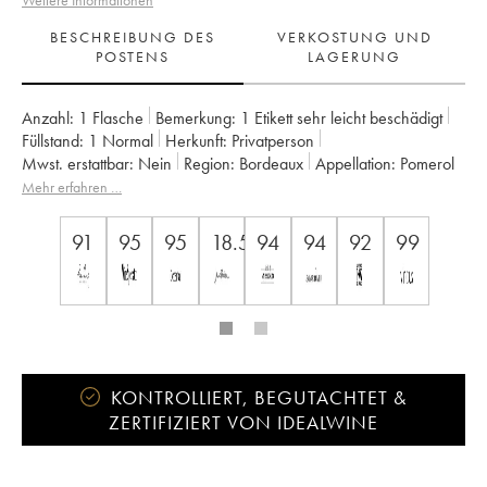
Weitere Informationen
BESCHREIBUNG DES
VERKOSTUNG UND
POSTENS
LAGERUNG
Anzahl:
1 Flasche
Bemerkung:
1 Etikett sehr leicht beschädigt
Füllstand:
1
Normal
Herkunft:
privatperson
Mwst. erstattbar:
nein
Region:
Bordeaux
Appellation:
Pomerol
Eigentümer:
SC du Château Petrus
Mehr erfahren …
91
95
95
18.5
94
94
92
99
KONTROLLIERT, BEGUTACHTET &
ZERTIFIZIERT VON IDEALWINE