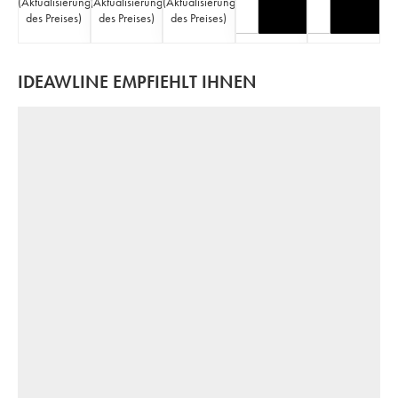
(
Aktualisierung
(
Aktualisierung
(
Aktualisierung
des Preises
)
des Preises
)
des Preises
)
IDEAWLINE EMPFIEHLT IHNEN