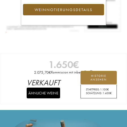
WEINNOTIERUNGSDETAILS
1.650
€
2.075,70
€
Kommission mit inbegriffen
HISTORIE
VERKAUFT
ANSEHEN
STARTPREIS:
1.100
€
ÄHNLICHE WEINE
SCHÄTZUNG:
1.400
€