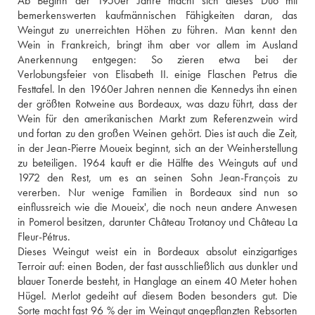
Ab Beginn der 1950er Jahre macht sich dieses Duo mit 
bemerkenswerten kaufmännischen Fähigkeiten daran, das 
Weingut zu unerreichten Höhen zu führen. Man kennt den 
Wein in Frankreich, bringt ihm aber vor allem im Ausland 
Anerkennung entgegen: So zieren etwa bei der 
Verlobungsfeier von Elisabeth II. einige Flaschen Petrus die 
Festtafel. In den 1960er Jahren nennen die Kennedys ihn einen 
der größten Rotweine aus Bordeaux, was dazu führt, dass der 
Wein für den amerikanischen Markt zum Referenzwein wird 
und fortan zu den großen Weinen gehört. Dies ist auch die Zeit, 
in der Jean-Pierre Moueix beginnt, sich an der Weinherstellung 
zu beteiligen. 1964 kauft er die Hälfte des Weinguts auf und 
1972 den Rest, um es an seinen Sohn Jean-François zu 
vererben. Nur wenige Familien in Bordeaux sind nun so 
einflussreich wie die Moueix', die noch neun andere Anwesen 
in Pomerol besitzen, darunter Château Trotanoy und Château La 
Fleur-Pétrus. 
Dieses Weingut weist ein in Bordeaux absolut einzigartiges 
Terroir auf: einen Boden, der fast ausschließlich aus dunkler und 
blauer Tonerde besteht, in Hanglage an einem 40 Meter hohen 
Hügel. Merlot gedeiht auf diesem Boden besonders gut. Die 
Sorte macht fast 96 % der im Weingut angepflanzten Rebsorten 