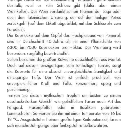
deshalb, weil es kein Schloss gibt (dafür aber einen 
Weinkeller). Der Wein verdankt seinen Namen der Lage oder 
auch dem lateinischen Ursprung, der auf den heiligen Petrus 
zurückgeht (auf dem Etikett abgebildet, mit den Schlüsseln zum 
Paradies). 
Die Rebstöcke auf dem Gipfel des Hochplateaus von Pomerol, 
sind im Durchschnitt 40 Jahre alt, mit einer Pflanzdichte von 
6300 bis 7000 Rebstöcken pro Hektar. Der Weinberg wird 
besonders sorgfältig bewirtschaftet. 
Selten bestehen die großen Rotweine ausschließlich aus Merlot. 
Doch auf diesem einzigartigen, sehr tonhaltigen Terroir, sorgt 
die Rebsorte für eine absolut unvergleichliche Samtigkeit und 
einzigartige Tiefe. Der Wein ist einfach prachtvoll, von 
unvergleichlicher Kraft und Fülle, konzentriert, üppig und 
geschmeidig. 
Trinken Sie diesen mythischen Tropfen am besten zu einem 
ausdrucksstarken Gericht wie getrüffeltem Fasan nach Art des 
Périgord, Hasenpfeffer oder in Basilikum gebratener 
Lammschulter. Servieren Sie ihn mit einer Temperatur von 16 bis 
18 °C. Ausgestattet mit einem großartigen Reifepotenzial, lassen 
sich manche Jahrgänge über fünfzig Jahre aufbewahren.