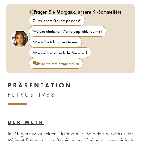
Fragen Sie Margaux, unsere KI-Sommelière
Zu welchem Gericht passt es?
Welche ähnlichen Weine empfiehlst du mir?
Wie sollte ich ihn servieren?
Wie viel kostet mich der Versand?
Eine weitere Frage stellen
PRÄSENTATION
PETRUS 1988
DER WEIN
Im Gegensatz zu seinen Nachbarn im Bordelais verzichtet das 
Weingut Petrus auf die Bezeichnung "Château", ganz einfach 