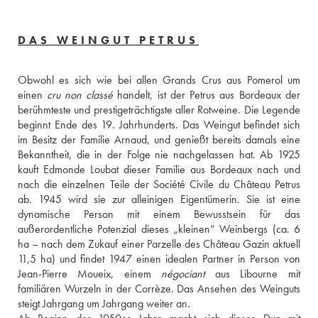
DAS WEINGUT PETRUS
Obwohl es sich wie bei allen Grands Crus aus Pomerol um 
einen 
cru non classé
 handelt, ist der Petrus aus Bordeaux der 
berühmteste und prestigeträchtigste aller Rotweine. Die Legende 
beginnt Ende des 19. Jahrhunderts. Das Weingut befindet sich 
im Besitz der Familie Arnaud, und genießt bereits damals eine 
Bekanntheit, die in der Folge nie nachgelassen hat. Ab 1925 
kauft Edmonde Loubat dieser Familie aus Bordeaux nach und 
nach die einzelnen Teile der Société Civile du Château Petrus 
ab. 1945 wird sie zur alleinigen Eigentümerin. Sie ist eine 
dynamische Person mit einem Bewusstsein für das 
außerordentliche Potenzial dieses „kleinen“ Weinbergs (ca. 6 
ha – nach dem Zukauf einer Parzelle des Château Gazin aktuell 
11,5 ha) und findet 1947 einen idealen Partner in Person von 
Jean-Pierre Moueix, einem 
négociant
 aus Libourne mit 
familiären Wurzeln in der Corrèze. Das Ansehen des Weinguts 
steigt Jahrgang um Jahrgang weiter an. 