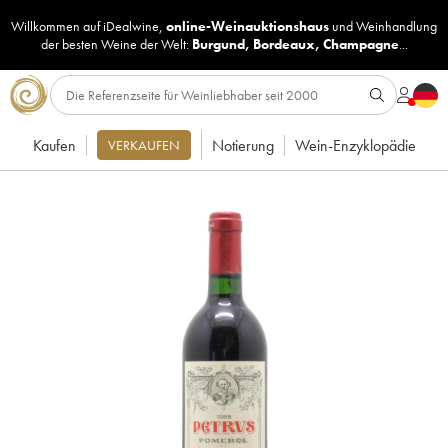
Willkommen auf iDealwine,
online-Weinauktionshaus
und
Weinhandlung
der besten Weine der Welt:
Burgund
,
Bordeaux
,
Champagne
...
Kaufen
Notierung
Wein-Enzyklopädie
VERKAUFEN