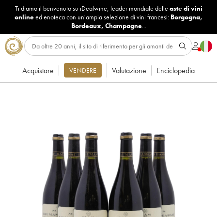
Ti diamo il benvenuto su iDealwine, leader mondiale delle
aste di vini
online
ed enoteca con un'ampia selezione di vini francesi:
Borgogna
,
Bordeaux
,
Champagne
...
Acquistare
Valutazione
Enciclopedia
VENDERE