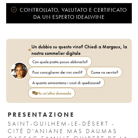
CONTROLLATO, VALUTATO E CERTIFICATO
DA UN ESPERTO IDEALWINE
Un dubbio su questo vino? Chiedi a Margaux, la
nostra sommelier digitale
Con quale piatto posso abbinarlo?
Puoi consigliarmi dei vini simili?
Come va servito?
A quanto ammontano i costi di spedizione?
Ho un'altra domanda
PRESENTAZIONE
SAINT-GUILHEM-LE-DÉSERT -
CITÉ D'ANIANE MAS DAUMAS