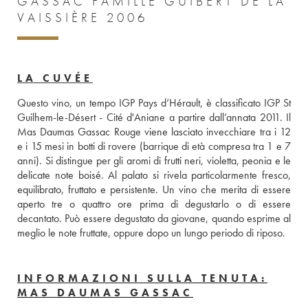
GASSAC FAMILLE GUIBERT DE LA
VAISSIÈRE 2006
LA CUVÉE
Questo vino, un tempo IGP Pays d’Hérault, è classificato IGP St 
Guilhem-le-Désert - Cité d'Aniane a partire dall’annata 2011. Il 
Mas Daumas Gassac Rouge viene lasciato invecchiare tra i 12 
e i 15 mesi in botti di rovere (barrique di età compresa tra 1 e 7 
anni). Si distingue per gli aromi di frutti neri, violetta, peonia e le 
delicate note boisé. Al palato si rivela particolarmente fresco, 
equilibrato, fruttato e persistente. Un vino che merita di essere 
aperto tre o quattro ore prima di degustarlo o di essere 
decantato. Può essere degustato da giovane, quando esprime al 
meglio le note fruttate, oppure dopo un lungo periodo di riposo.
INFORMAZIONI SULLA TENUTA:
MAS DAUMAS GASSAC