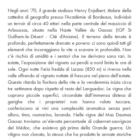
Negli anni ’70, il grande studioso Henry Enjalbert, titolare della 
cattedra di geografia presso l’Académie di Bordeaux, individuò 
un terroir di circa 40 ettari nella parte centrale del massiccio di 
Arboussas, situato nella Haute Vallée du Gassac (IGP St 
Guilhem-le-Désert - Cité d’Aniane). Il terreno della tenuta è 
profondo, perfettamente drenato e povero: ci sono quindi tutti gli 
elementi che incoraggiano la vite a scavare in profondità. Non 
c’è rischio di umidità e i sentori che ne derivano sono rari. In 
estate, l’esposizione del vigneto sui pendii a nord limita le ore di 
sole. Ogni notte l’aria fredda di Larzac (850 m) si riversa nella 
valle offrendo al vigneto nottate di frescura nel pieno dell’estate. 
Questo ritarda la fioritura della vite e la vendemmia inizia circa 
tre settimane dopo rispetto al resto del Languedoc. Le vigne che 
coprono piccole superfici, circondate dall’immensa distesa di 
garighe che i proprietari non hanno voluto toccare, 
conferiscono ai vini una complessità aromatica senza pari: 
alloro, timo, rosmarino, lavanda. Nelle vigne del Mas Daumas 
Gassac troviamo un’elevata percentuale di cabernet-sauvignon 
del Médoc, che esisteva già prima della Grande guerra. Un 
vitigno non clonato, lo stesso che ha prodotto le annate storiche 