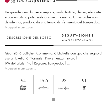
T
13
%
4.5
L
INTENSITÀ
Un grande vino di questa regione, molto fruttato, denso, elegante
e con un ottimo potenziale di invecchiamento. Un vino che non
delude mai, prodotto da una tenuta di riferimento del Languedoc.
Maggiori informazioni
DEGUSTAZIONE E
DESCRIZIONE DEL LOTTO
CONSERVAZIONE
Quantità:
6 bottiglie
Commento:
6 Etichette con qualche segno di
usura
Livello:
6
Normale
Provenienza:
privato
IVA detraibile:
no
Regione:
Languedoc
Denominazione:
Saint-Guilhem-le-Désert - Cité d'Aniane
Maggiori informazioni…
Proprietario:
Famille Guibert de La Vaissière
94
16.5
92
91