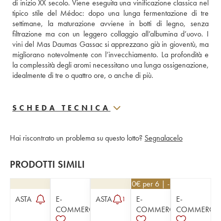
di inizio XX secolo. Viene eseguita una vinificazione classica nel 
tipico stile del Médoc: dopo una lunga fermentazione di tre 
settimane, la maturazione avviene in botti di legno, senza 
filtrazione ma con un leggero collaggio all’albumina d’uovo. I 
vini del Mas Daumas Gassac si apprezzano già in gioventù, ma 
migliorano notevolmente con l’invecchiamento. La profondità e 
la complessità degli aromi necessitano una lunga ossigenazione, 
idealmente di tre o quattro ore, o anche di più.
SCHEDA TECNICA
Hai riscontrato un problema su questo lotto?
Segnalacelo
PRODOTTI SIMILI
40,50
€
per 6 | - 10%
ASTA
E-
ASTA
E-
E-
1
COMMERCE
COMMERCE
COMMERCE