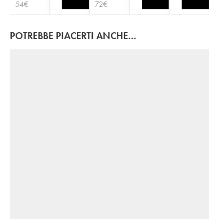
54
€
72
€
POTREBBE PIACERTI ANCHE…