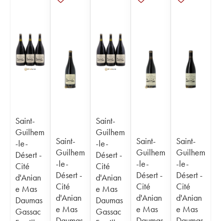
Saint-
Saint-
Guilhem
Guilhem
Saint-
Saint-
Saint-
-le-
-le-
Guilhem
Guilhem
Guilhem
Désert -
Désert -
-le-
-le-
-le-
Cité
Cité
Désert -
Désert -
Désert -
d'Anian
d'Anian
Cité
Cité
Cité
e Mas
e Mas
d'Anian
d'Anian
d'Anian
Daumas
Daumas
e Mas
e Mas
e Mas
Gassac
Gassac
Daumas
Daumas
Daumas