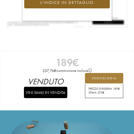
L'INDICE IN DETTAGLIO
189
€
237,76
€
commissione inclusa
VENDUTO
CRONOLOGIA
PREZZO DI RISERVA:
189
€
VINI SIMILI IN VENDITA
STIMA:
270
€