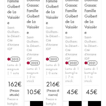
Famille
Famille
Gassac
Gassac
Gassac
Guibert
Guibert
Famille
Famille
Famille
de La
de La
Guibert
Guibert
Guibert
Vaissièr
Vaissièr
de La
de La
de La
e
e
Vaissièr
Vaissièr
Vaissièr
Saint-
Saint-
Guilhem-
e
Guilhem-
e
e
le-Désert -
le-Désert -
Saint-
Saint-
Saint-
Cité
Cité
Guilhem-
Guilhem-
Guilhem-
d'Aniane
d'Aniane
le-Désert -
le-Désert -
le-Désert -
IGP
IGP
Cité
Cité
Cité
d'Aniane
d'Aniane
d'Aniane
IGP
IGP
IGP
2013
2012
2023
2022
2021
Lotto di 3
Lotto di 3
Lotto di 1
Lotto di 1
Lotto di 1
magnum
magnum
magnum
bottiglia
bottiglia
| 1 asta
| 0 aste
| 3 in
| 7 in
| 1 in
stock
stock
stock
162
€
216
€
105
€
45
€
45
€
(
Prezzo
(
Prezzo di
attuale
)
riserva
)
Prezzo a
Prezzo a
bottiglia
bottiglia