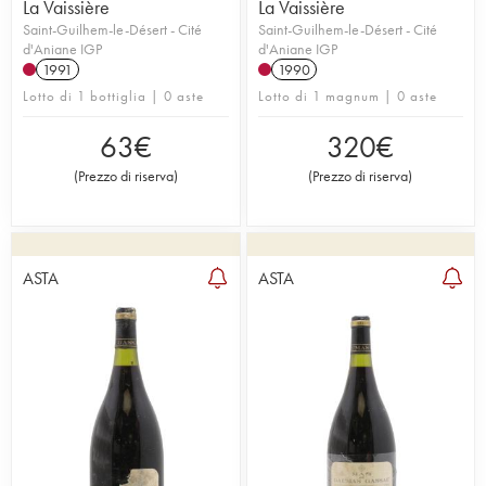
La Vaissière
La Vaissière
Saint-Guilhem-le-Désert - Cité
Saint-Guilhem-le-Désert - Cité
d'Aniane IGP
d'Aniane IGP
1991
1990
Lotto di 1 bottiglia | 0 aste
Lotto di 1 magnum | 0 aste
63
€
320
€
(
Prezzo di riserva
)
(
Prezzo di riserva
)
ASTA
ASTA