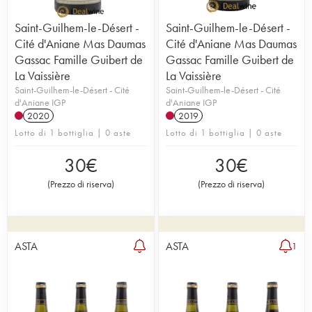
Saint-Guilhem-le-Désert -
Saint-Guilhem-le-Désert -
Cité d'Aniane Mas Daumas
Cité d'Aniane Mas Daumas
Gassac Famille Guibert de
Gassac Famille Guibert de
La Vaissière
La Vaissière
Saint-Guilhem-le-Désert - Cité
Saint-Guilhem-le-Désert - Cité
d'Aniane IGP
d'Aniane IGP
2020
2019
Lotto di 1 bottiglia | 0 aste
Lotto di 1 bottiglia | 0 aste
30
€
30
€
(
Prezzo di riserva
)
(
Prezzo di riserva
)
ASTA
ASTA
1