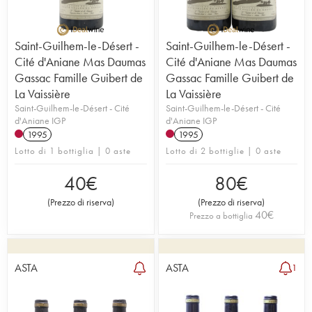
Saint-Guilhem-le-Désert -
Saint-Guilhem-le-Désert -
Cité d'Aniane Mas Daumas
Cité d'Aniane Mas Daumas
Gassac Famille Guibert de
Gassac Famille Guibert de
La Vaissière
La Vaissière
Saint-Guilhem-le-Désert - Cité
Saint-Guilhem-le-Désert - Cité
d'Aniane IGP
d'Aniane IGP
1995
1995
Lotto di 1 bottiglia | 0 aste
Lotto di 2 bottiglie | 0 aste
40
€
80
€
(
Prezzo di riserva
)
(
Prezzo di riserva
)
40
€
Prezzo a bottiglia
ASTA
ASTA
1