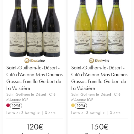
Saint-Guilhem-le-Désert -
Saint-Guilhem-le-Désert -
Cité d'Aniane Mas Daumas
Cité d'Aniane Mas Daumas
Gassac Famille Guibert de
Gassac Famille Guibert de
La Vaissière
La Vaissière
Saint-Guilhem-le-Désert - Cité
Saint-Guilhem-le-Désert - Cité
d'Aniane IGP
d'Aniane IGP
1995
1994
Lotto di 3 bottiglie | 0 aste
Lotto di 3 bottiglie | 0 aste
120
€
150
€