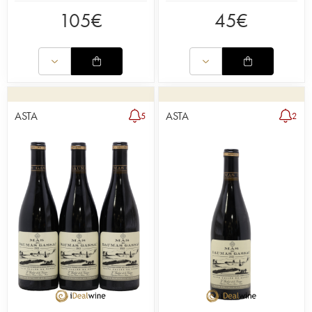
clonato, lo stesso che ha prodotto le annate
105
€
45
€
storiche di inizio XX secolo. Viene eseguita una
vinificazione classica nel tipico stile del Médoc:
dopo una lunga fermentazione di tre settimane, la
maturazione avviene in botti di legno, senza
filtrazione ma con un leggero collaggio
all’albumina d’uovo. I vini del Mas Daumas
Gassac si apprezzano già in gioventù, ma
ASTA
ASTA
5
2
migliorano notevolmente con l’invecchiamento. La
profondità e la complessità degli aromi
necessitano una lunga ossigenazione, idealmente
di tre o quattro ore, o anche di più.