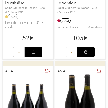
La Vaissière
La Vaissière
Saint-Guilhem-le-Désert - Cité
Saint-Guilhem-le-Désert - Cité
d'Aniane IGP
d'Aniane IGP
2024
2023
Lotto di 1 bottiglia | 21 in
stock
Lotto di 1 magnum | 3 in stock
52
€
105
€
ASTA
ASTA
2
1