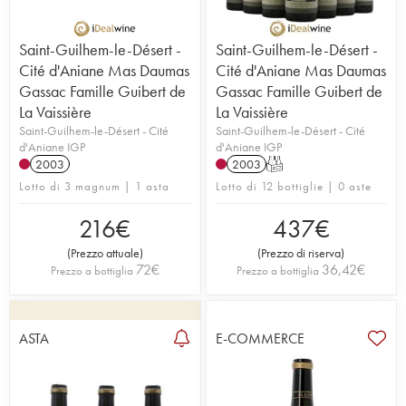
Saint-Guilhem-le-Désert -
Saint-Guilhem-le-Désert -
Cité d'Aniane Mas Daumas
Cité d'Aniane Mas Daumas
Gassac Famille Guibert de
Gassac Famille Guibert de
La Vaissière
La Vaissière
Saint-Guilhem-le-Désert - Cité
Saint-Guilhem-le-Désert - Cité
d'Aniane IGP
d'Aniane IGP
2003
2003
T
Lotto di 3 magnum | 1 asta
Lotto di 12 bottiglie | 0 aste
216
€
437
€
(
Prezzo attuale
)
(
Prezzo di riserva
)
72
€
36,42
€
Prezzo a bottiglia
Prezzo a bottiglia
ASTA
E-COMMERCE