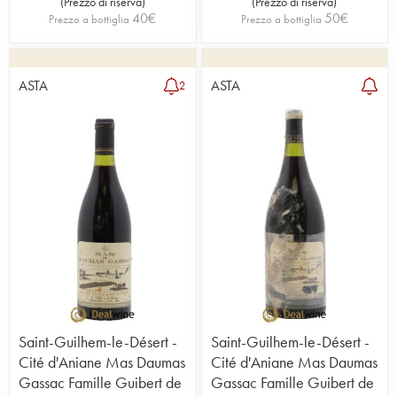
(
Prezzo di riserva
)
(
Prezzo di riserva
)
40
€
50
€
Prezzo a bottiglia
Prezzo a bottiglia
ASTA
ASTA
2
Saint-Guilhem-le-Désert -
Saint-Guilhem-le-Désert -
Cité d'Aniane Mas Daumas
Cité d'Aniane Mas Daumas
Gassac Famille Guibert de
Gassac Famille Guibert de