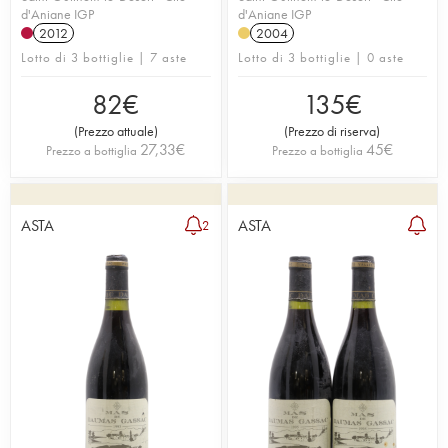
d'Aniane IGP
d'Aniane IGP
2012
2004
Lotto di 3 bottiglie | 7 aste
Lotto di 3 bottiglie | 0 aste
82
€
135
€
(
Prezzo attuale
)
(
Prezzo di riserva
)
27,33
€
45
€
Prezzo a bottiglia
Prezzo a bottiglia
ASTA
ASTA
2