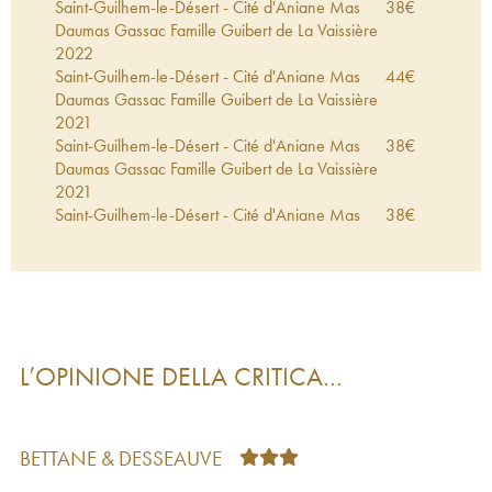
Saint-Guilhem-le-Désert - Cité d'Aniane Mas
38
€
Daumas Gassac Famille Guibert de La Vaissière
2022
Saint-Guilhem-le-Désert - Cité d'Aniane Mas
44
€
Daumas Gassac Famille Guibert de La Vaissière
2021
Saint-Guilhem-le-Désert - Cité d'Aniane Mas
38
€
Daumas Gassac Famille Guibert de La Vaissière
2021
Saint-Guilhem-le-Désert - Cité d'Aniane Mas
38
€
Daumas Gassac Famille Guibert de La Vaissière
2020
Saint-Guilhem-le-Désert - Cité d'Aniane Mas
38
€
Daumas Gassac Famille Guibert de La Vaissière
2020
Languedoc Mas Daumas Gassac Rosé Frizant
410
€
L’OPINIONE DELLA CRITICA…
Famille Guibert de La Vaissière
2020
Saint-Guilhem-le-Désert - Cité d'Aniane Mas
39
€
Daumas Gassac Famille Guibert de La Vaissière
2019
BETTANE & DESSEAUVE
Saint-Guilhem-le-Désert - Cité d'Aniane Mas
41
€
Daumas Gassac Famille Guibert de La Vaissière