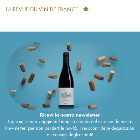
2019
LA REVUE DU VIN DE FRANCE
Saint-Guilhem-le-Désert - Cité d'Aniane Mas
40
€
Daumas Gassac Famille Guibert de La Vaissière
2018
Saint-Guilhem-le-Désert - Cité d'Aniane Mas
38
€
Daumas Gassac Famille Guibert de La Vaissière
2018
Saint-Guilhem-le-Désert - Cité d'Aniane Mas
40
€
Daumas Gassac Famille Guibert de La Vaissière
2017
Saint-Guilhem-le-Désert - Cité d'Aniane Mas
36
€
Daumas Gassac Famille Guibert de La Vaissière
2017
Saint-Guilhem-le-Désert - Cité d'Aniane Mas
45
€
Daumas Gassac Famille Guibert de La Vaissière
2016
Saint-Guilhem-le-Désert - Cité d'Aniane Mas
44
€
Ricevi la nostra newsletter
Daumas Gassac Famille Guibert de La Vaissière
Ogni settimana viaggia nel magico mondo del vino con la nostra
2016
Newsletter, per non perderti le novità, i resoconti delle degustazioni
Saint-Guilhem-le-Désert - Cité d'Aniane Mas
40
€
e i consigli degli esperti!
Daumas Gassac Famille Guibert de La Vaissière