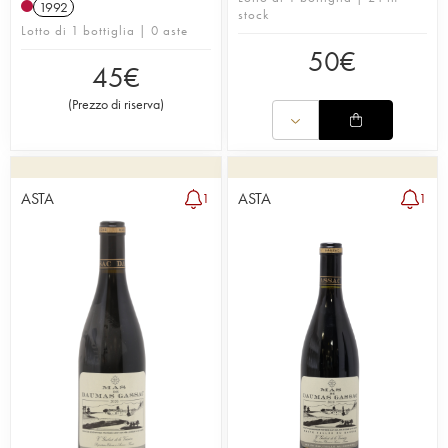
1992
stock
Lotto di 1 bottiglia | 0 aste
50
€
45
€
(
Prezzo di riserva
)
ASTA
ASTA
1
1