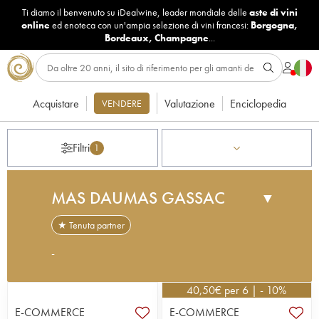
Ti diamo il benvenuto su iDealwine, leader mondiale delle
aste di vini
online
ed enoteca con un'ampia selezione di vini francesi:
Borgogna
,
Bordeaux
,
Champagne
...
Acquistare
Valutazione
Enciclopedia
VENDERE
Filtri
1
MAS DAUMAS GASSAC
▼
★ Tenuta partner
-
Negli anni ’70, il grande studioso Henry Enjalbert,
titolare della cattedra di geografia presso
40,50
€
per 6 | - 10%
l’Académie di Bordeaux, individuò un terroir di
E-COMMERCE
E-COMMERCE