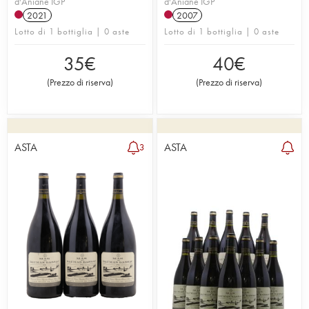
d'Aniane IGP
d'Aniane IGP
2021
2007
Lotto di 1 bottiglia | 0 aste
Lotto di 1 bottiglia | 0 aste
35
€
40
€
(
Prezzo di riserva
)
(
Prezzo di riserva
)
ASTA
ASTA
3