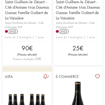
Saint-Guilhem-le-Désert -
Saint-Guilhem-le-Désert -
Cité d'Aniane Mas Daumas
Cité d'Aniane Mas Daumas
Gassac Famille Guibert de
Gassac Famille Guibert de
La Vaissière
La Vaissière
Saint-Guilhem-le-Désert - Cité
Saint-Guilhem-le-Désert - Cité
d'Aniane IGP
d'Aniane IGP
2022
2022
Lotto di 3 bottiglie | 1 asta
Lotto di 1 bottiglia | 1 asta
90
€
25
€
(
Prezzo attuale
)
(
Prezzo attuale
)
30
€
Prezzo a bottiglia
ASTA
E-COMMERCE
1