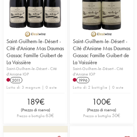
Saint-Guilhem-le-Désert -
Saint-Guilhem-le-Désert -
Cité d'Aniane Mas Daumas
Cité d'Aniane Mas Daumas
Gassac Famille Guibert de
Gassac Famille Guibert de
La Vaissière
La Vaissière
Saint-Guilhem-le-Désert - Cité
Saint-Guilhem-le-Désert - Cité
d'Aniane IGP
d'Aniane IGP
2011
1996
Lotto di 3 magnum | 0 aste
Lotto di 2 bottiglie | 0 aste
189
€
100
€
(
Prezzo di riserva
)
(
Prezzo di riserva
)
63
€
50
€
Prezzo a bottiglia
Prezzo a bottiglia