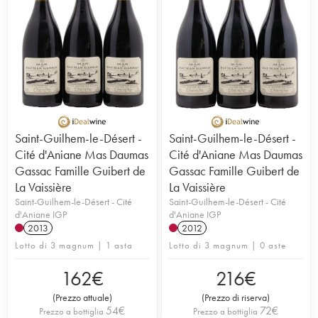
Saint-Guilhem-le-Désert -
Saint-Guilhem-le-Désert -
Cité d'Aniane Mas Daumas
Cité d'Aniane Mas Daumas
Gassac Famille Guibert de
Gassac Famille Guibert de
La Vaissière
La Vaissière
Saint-Guilhem-le-Désert - Cité
Saint-Guilhem-le-Désert - Cité
d'Aniane IGP
d'Aniane IGP
2013
2012
Lotto di 3 magnum | 1 asta
Lotto di 3 magnum | 0 aste
162
€
216
€
(
Prezzo attuale
)
(
Prezzo di riserva
)
54
€
72
€
Prezzo a bottiglia
Prezzo a bottiglia