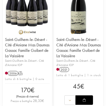
Saint-Guilhem-le-Désert -
Saint-Guilhem-le-Désert -
Cité d'Aniane Mas Daumas
Cité d'Aniane Mas Daumas
Gassac Famille Guibert de
Gassac Famille Guibert de
La Vaissière
La Vaissière
Saint-Guilhem-le-Désert - Cité
Saint-Guilhem-le-Désert - Cité
d'Aniane IGP
d'Aniane IGP
2021
2006
T
Lotto di 1 bottiglia | 1 in stock
Lotto di 6 bottiglie | 0 aste
45
€
170
€
(
Prezzo di riserva
)
28,33
€
Prezzo a bottiglia