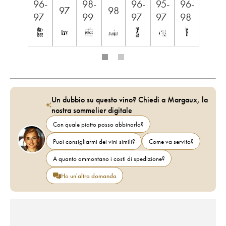
96-
98-
96-
95-
96-
97
98
97
99
97
97
98
Un dubbio su questo vino? Chiedi a Margaux, la
nostra sommelier digitale
Con quale piatto posso abbinarlo?
Puoi consigliarmi dei vini simili?
Come va servito?
A quanto ammontano i costi di spedizione?
Ho un'altra domanda