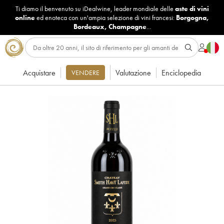
Ti diamo il benvenuto su iDealwine, leader mondiale delle
aste di vini
online
ed enoteca con un'ampia selezione di vini francesi:
Borgogna
,
Bordeaux
,
Champagne
...
Acquistare
Valutazione
Enciclopedia
VENDERE