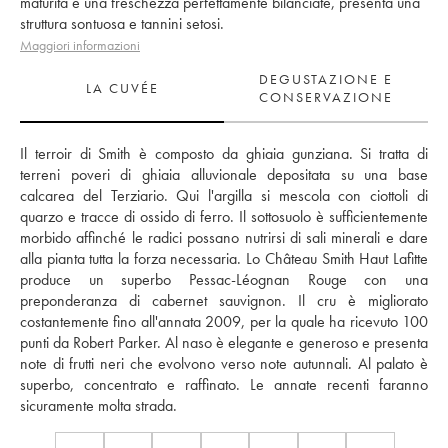
maturità e una freschezza perfettamente bilanciate, presenta una
struttura sontuosa e tannini setosi.
Maggiori informazioni
DEGUSTAZIONE E
LA CUVÉE
CONSERVAZIONE
Il terroir di Smith è composto da ghiaia gunziana. Si tratta di 
terreni poveri di ghiaia alluvionale depositata su una base 
calcarea del Terziario. Qui l'argilla si mescola con ciottoli di 
quarzo e tracce di ossido di ferro. Il sottosuolo è sufficientemente 
morbido affinché le radici possano nutrirsi di sali minerali e dare 
alla pianta tutta la forza necessaria. Lo Château Smith Haut Lafitte 
produce un superbo Pessac-Léognan Rouge con una 
preponderanza di cabernet sauvignon. Il cru è migliorato 
costantemente fino all'annata 2009, per la quale ha ricevuto 100 
punti da Robert Parker. Al naso è elegante e generoso e presenta 
note di frutti neri che evolvono verso note autunnali. Al palato è 
superbo, concentrato e raffinato. Le annate recenti faranno 
sicuramente molta strada.