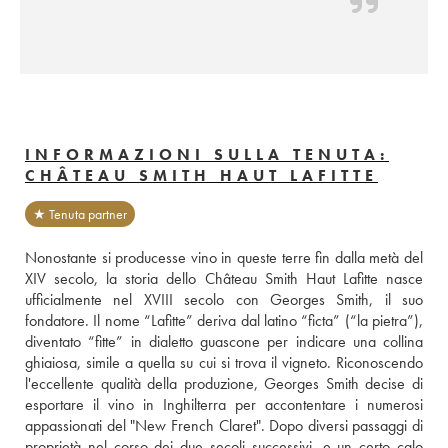
INFORMAZIONI SULLA TENUTA:
CHÂTEAU SMITH HAUT LAFITTE
★ Tenuta partner
Nonostante si producesse vino in queste terre fin dalla metà del 
XIV secolo, la storia dello Château Smith Haut Lafitte nasce 
ufficialmente nel XVIII secolo con Georges Smith, il suo 
fondatore. Il nome “Lafitte” deriva dal latino “ficta” (“la pietra”), 
diventato “fitte” in dialetto guascone per indicare una collina 
ghiaiosa, simile a quella su cui si trova il vigneto. Riconoscendo 
l'eccellente qualità della produzione, Georges Smith decise di 
esportare il vino in Inghilterra per accontentare i numerosi 
appassionati del "New French Claret". Dopo diversi passaggi di 
proprietà nel corso dei due secoli successivi, e un certo calo 