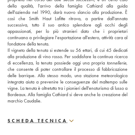
della qualità, l'arrivo della famiglia Cathiard alla guida 
dell'azienda nel 1990, darà nuovo slancio alla produzione. È 
così che Smith Haut Lafitte ritrova, a partire dall'annata 
successiva, tutto il suo antico splendore agli occhi degli 
appassionati, per lo più stranieri dato che i proprietari 
continuano a privilegiare l’esportazione all'estero, attività cara al 
fondatore della tenuta. 
Il vigneto della tenuta si estende su 56 ettari, di cui 45 dedicati 
alla produzione di vino rosso. Per soddisfare la continua ricerca 
di eccellenza, la tenuta possiede oggi una propria 
tonnellerie
, 
che consente di poter controllare il processo di fabbricazione 
delle barrique. Allo stesso modo, una stazione meteorologica 
integrata aiuta a prevenire le conseguenze del maltempo sulle 
vigne. La tenuta è oltretutto tra i pionieri dell'enoturismo di lusso a 
Bordeaux. Alla famiglia Cathiard si deve anche la creazione del 
marchio Caudalie.
SCHEDA TECNICA