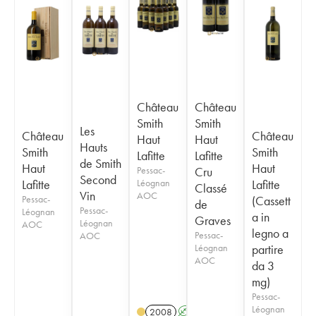
Château
Château
Smith
Smith
Les
Château
Château
Haut
Haut
Hauts
Smith
Smith
Lafitte
Lafitte
de Smith
Haut
Haut
Pessac-
Cru
Second
Lafitte
Léognan
Lafitte
Classé
Vin
AOC
Pessac-
(Cassett
de
Pessac-
Léognan
a in
Graves
Léognan
AOC
legno a
Pessac-
AOC
Léognan
partire
AOC
da 3
mg)
Pessac-
Léognan
2008
A
T