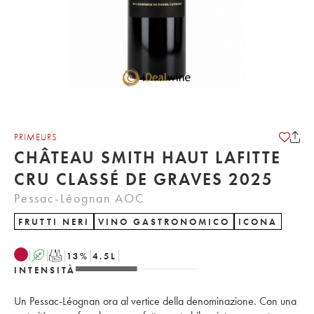
PRIMEURS
CHÂTEAU SMITH HAUT LAFITTE
CRU CLASSÉ DE GRAVES 2025
Pessac-Léognan AOC
FRUTTI NERI
VINO GASTRONOMICO
ICONA
A
T
13
%
4.5
L
INTENSITÀ
Un Pessac-Léognan ora al vertice della denominazione. Con una