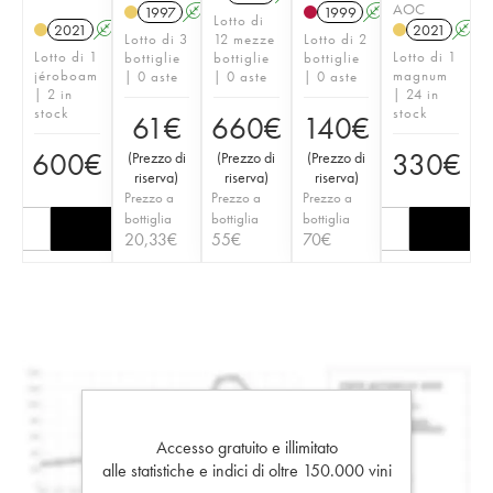
AOC
1997
A
1999
A
Lotto di
2021
A
T
2021
A
Lotto di 3
12 mezze
Lotto di 2
Lotto di 1
Lotto di 1
bottiglie
bottiglie
bottiglie
jéroboam
magnum
| 0 aste
| 0 aste
| 0 aste
| 2 in
| 24 in
stock
stock
61
€
660
€
140
€
600
€
330
€
(
Prezzo di
(
Prezzo di
(
Prezzo di
riserva
)
riserva
)
riserva
)
Prezzo a
Prezzo a
Prezzo a
bottiglia
bottiglia
bottiglia
20,33
€
55
€
70
€
Accesso gratuito e illimitato
alle statistiche e indici di oltre 150.000 vini