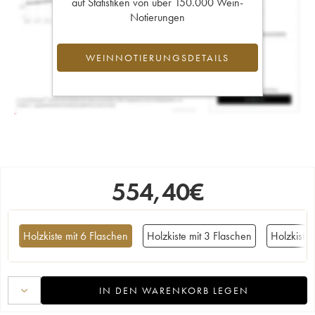
auf Statistiken von über 150.000 Wein-
Notierungen
WEINNOTIERUNGSDETAILS
554,40
€
Holzkiste mit 6 Flaschen
Holzkiste mit 3 Flaschen
Holzkiste
IN DEN WARENKORB LEGEN