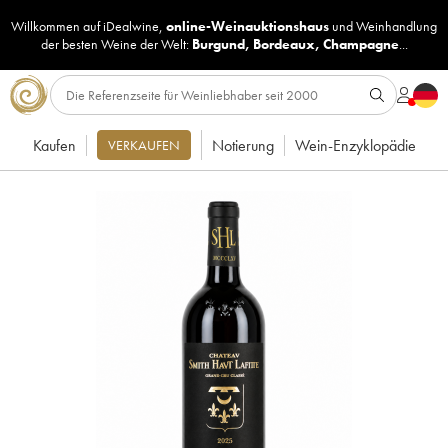
Willkommen auf iDealwine,
online-Weinauktionshaus
und
Weinhandlung
der besten Weine der Welt:
Burgund
,
Bordeaux
,
Champagne
...
Kaufen
Notierung
Wein-Enzyklopädie
VERKAUFEN