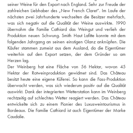
seiner Weine für den Export nach England. Sehr zur Freude der 
zahlreichen Liebhaber des „New French Claret“. Im Laufe der 
nächsten zwei Jahrhunderte wechselten die Besitzer mehrfach, 
was sich negativ auf die Qualität der Weine auswirkte. 1990 
übernahm die Familie Cathiard das Weingut und verlieh der 
Produktion neuen Schwung. Smith Haut Lafitte konnte mit dem 
folgenden Jahrgang an seinen einstigen Glanz anknüpfen. Die 
Käufer stammen zumeist aus dem Ausland, da die Eigentümer 
weiterhin auf den Export setzen, der dem Gründer so am 
Herzen lag.
Der Weinberg hat eine Fläche von 56 Hektar, wovon 45 
Hektar der Rotweinproduktion gewidmet sind. Das Château 
besitzt heute eine eigene Küferei. So kann die Fass-Produktion 
überwacht werden, was sich wiederum positiv auf die Qualität 
auswirkt. Dank der integrierten Wetterstation kann im Weinberg 
rechtzeitig auf schlechtes Wetter reagiert werden. Das Château 
entwickelte sich zu einem Pionier des Luxusweintourismus in 
Bordeaux. Die Familie Cathiard ist auch Eigentümer der Marke 
Caudalie.