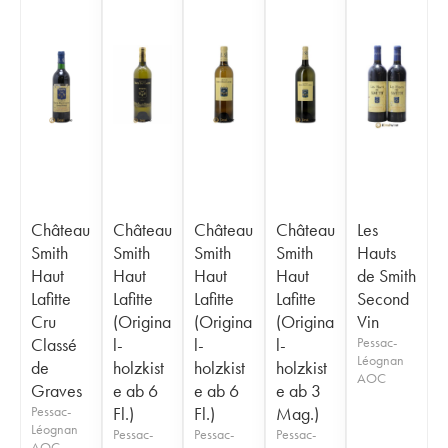
Château
Château
Château
Château
Les
Smith
Smith
Smith
Smith
Hauts
Haut
Haut
Haut
Haut
de Smith
Lafitte
Lafitte
Lafitte
Lafitte
Second
Cru
(Origina
(Origina
(Origina
Vin
Classé
l-
l-
l-
Pessac-
Léognan
de
holzkist
holzkist
holzkist
AOC
Graves
e ab 6
e ab 6
e ab 3
Pessac-
Fl.)
Fl.)
Mag.)
Léognan
Pessac-
Pessac-
Pessac-
AOC