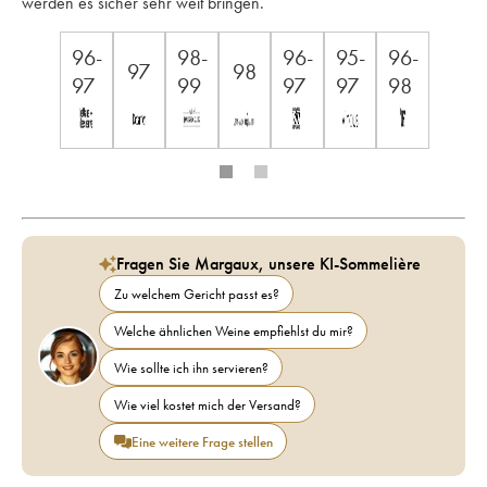
werden es sicher sehr weit bringen.
96-
98-
96-
95-
96-
97
98
97
99
97
97
98
Fragen Sie Margaux, unsere KI-Sommelière
Zu welchem Gericht passt es?
Welche ähnlichen Weine empfiehlst du mir?
Wie sollte ich ihn servieren?
Wie viel kostet mich der Versand?
Eine weitere Frage stellen