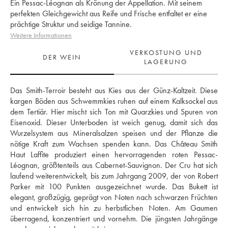
Ein Pessac-Léognan als Krönung der Appellation. Mit seinem
perfekten Gleichgewicht aus Reife und Frische entfaltet er eine
prächtige Struktur und seidige Tannine.
Weitere Informationen
VERKOSTUNG UND
DER WEIN
LAGERUNG
Das Smith-Terroir besteht aus Kies aus der Günz-Kaltzeit. Diese 
kargen Böden aus Schwemmkies ruhen auf einem Kalksockel aus 
dem Tertiär. Hier mischt sich Ton mit Quarzkies und Spuren von 
Eisenoxid. Dieser Unterboden ist weich genug, damit sich das 
Wurzelsystem aus Mineralsalzen speisen und der Pflanze die 
nötige Kraft zum Wachsen spenden kann. Das Château Smith 
Haut Laffite produziert einen hervorragenden roten Pessac-
Léognan, größtenteils aus Cabernet-Sauvignon. Der Cru hat sich 
laufend weiterentwickelt, bis zum Jahrgang 2009, der von Robert 
Parker mit 100 Punkten ausgezeichnet wurde. Das Bukett ist 
elegant, großzügig, geprägt von Noten nach schwarzen Früchten 
und entwickelt sich hin zu herbstlichen Noten. Am Gaumen 
überragend, konzentriert und vornehm. Die jüngsten Jahrgänge 