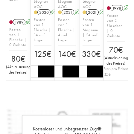
Léognan
Léognan
Léognan
AOC
AOC
AOC
1998
A
2020
A
T
2021
A
T
2021
A
T
Posten
Posten
Posten
Posten
von 2
1989
A
von 1
von 1
von 1
Flaschen
Posten
Flasche |
Flasche |
Magnum
| 0
von 1
14 auf
4 auf
| 24 auf
Gebote
Flasche |
Lager
Lager
Lager
0 Gebote
70
€
125
€
140
€
330
€
80
€
(
Aktualisierung
des Preises
)
(
Aktualisierung
Preis pro Einheit
des Preises
)
35
€
Kostenloser und unbegrenzter Zugriff