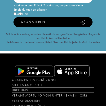
Ich stimme dem E-Mail-Tracking zu, um personalisierte
Empfehlungen zu erhalten
Ja
Nein
ABONNIEREN
Mit Ihrer Anmeldung erhalten Sie exklusiv ausgewählte Neuigkeiten, Angebote
und Einblicke von iDealwine.
Sie können sich jederzeit unkompliziert über den Link in jeder E-Mail abmelden.
GRATIS (W)EINSCHÄTZUNG
STELLENANGEBOTE
ÜBER UNS
VERANTWORTUNG VON UNTERNEHMEN (CSR)
VERSANDKOSTEN
PARTNERWEINGÜTER