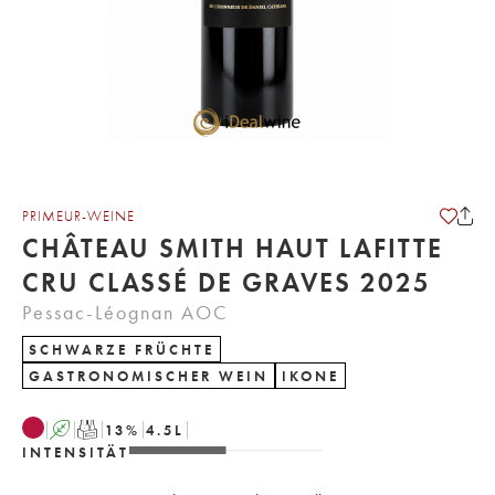
PRIMEUR-WEINE
CHÂTEAU SMITH HAUT LAFITTE
CRU CLASSÉ DE GRAVES 2025
Pessac-Léognan AOC
SCHWARZE FRÜCHTE
GASTRONOMISCHER WEIN
IKONE
A
T
13
%
4.5
L
INTENSITÄT