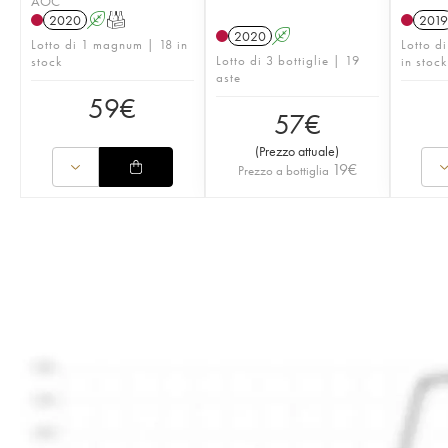
AOC
2020
A
T
2019
2020
A
Lotto di 1 magnum | 18 in
Lotto di
Lotto di 3 bottiglie | 19
stock
in stock
aste
59
€
57
€
(
Prezzo attuale
)
19
€
Prezzo a bottiglia