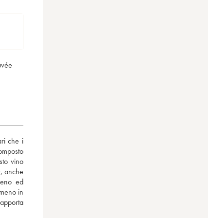
cuvée
i che i 
omposto 
to vino 
, anche 
ieno ed 
meno in 
apporta 