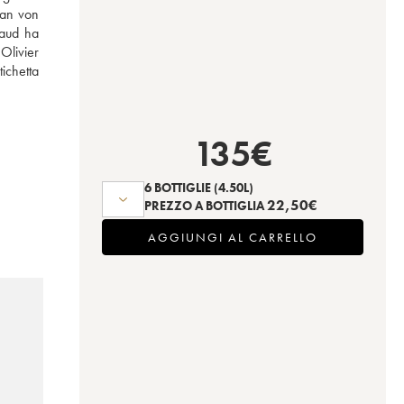
an von 
aud ha 
Olivier 
chetta 
135
€
6 BOTTIGLIE
(4.50L)
22,50
€
PREZZO A BOTTIGLIA
AGGIUNGI AL CARRELLO