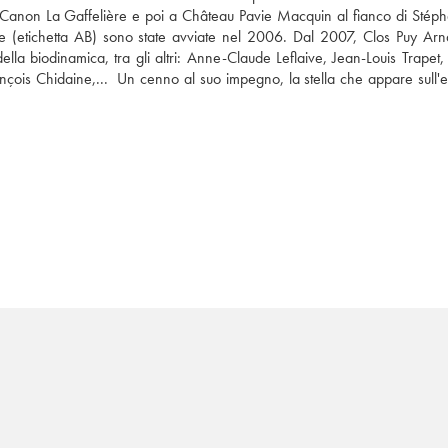
Canon La Gaffelière e poi a Château Pavie Macquin al fianco di Stéph
e (etichetta AB) sono state avviate nel 2006. Dal 2007, Clos Puy Arn
lla biodinamica, tra gli altri: Anne-Claude Leflaive, Jean-Louis Trapet, 
is Chidaine,...  Un cenno al suo impegno, la stella che appare sull'eti