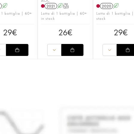
AOC
A
2021
A
T
2020
A
 1 bottiglia | 60+
Lotto di 1 bottiglia | 60+
Lotto di 1 bottiglia 
in stock
stock
29
€
26
€
29
€