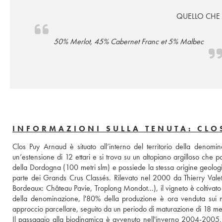
QUELLO CHE
50% Merlot, 45% Cabernet Franc et 5% Malbec
INFORMAZIONI SULLA TENUTA: CLO
Clos Puy Arnaud è situato all’interno del territorio della denomin
un’estensione di 12 ettari e si trova su un altopiano argilloso che po
della Dordogna (100 metri slm) e possiede la stessa origine geologica 
parte dei Grands Crus Classés. Rilevato nel 2000 da Thierry Valet
Bordeaux: Château Pavie, Troplong Mondot...), il vigneto è coltivato 
della denominazione, l'80% della produzione è ora venduta sui merca
approccio parcellare, seguito da un periodo di maturazione di 18 me
Il passaggio alla biodinamica è avvenuto nell'inverno 2004-2005, 