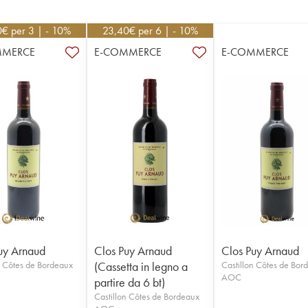
0
€
per 3 | - 10%
23,40
€
per 6 | - 10%
MMERCE
E-COMMERCE
E-COMMERCE
uy Arnaud
Clos Puy Arnaud
Clos Puy Arnaud
n Côtes de Bordeaux
(Cassetta in legno a
Castillon Côtes de Bor
AOC
partire da 6 bt)
Castillon Côtes de Bordeaux