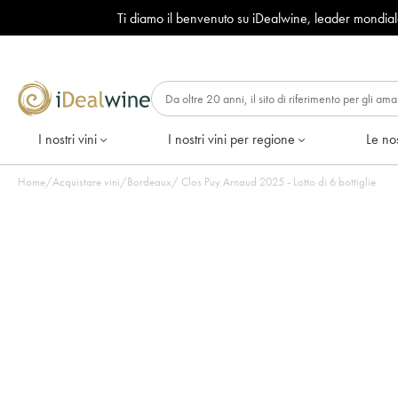
Ti diamo il benvenuto su iDealwine, leader mondia
I nostri vini
I nostri vini per regione
Le nos
Home
/
Acquistare vini
/
Bordeaux
/
Clos Puy Arnaud 2025 - Lotto di 6 bottiglie