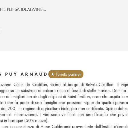
 NE PENSA IDEALWINE…
S PUY ARNAUD
★ Tenuta partner
azione Côtes de Castillon, vicino al borgo di Belvès-Castillon. Il vign
ggia su un substrato di calcare ricco di fossili di stelle marine. Domina l
dei migliori terroir degli altipiani di Saint-Émilion, area che ospita la 
te (che fa parte di una famiglia che possiede vigne da quattro generaz
dal 2001 in regime di agricoltura biologica non certificata. Spinta dal s
ti internazionali. I vini sono vinificati con una filosofia che privile
si in barrique (50% nuove). 
con la consulenza di Anne Calderoni: proveniente dall'Institut d'œnolo