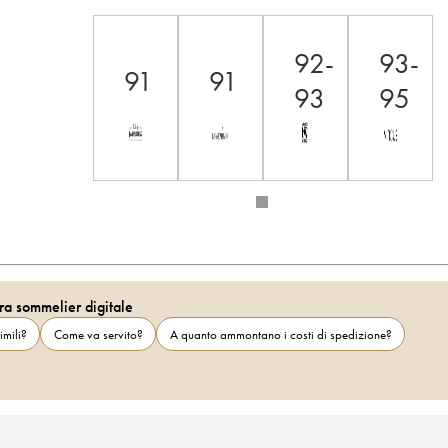
92-
93-
91
91
93
95
ra sommelier digitale
imili?
Come va servito?
A quanto ammontano i costi di spedizione?