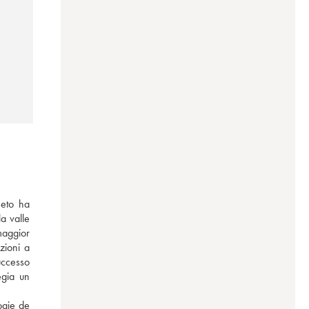
eto ha 
a valle 
maggior 
ioni a 
uccesso 
gia un 
gie de 