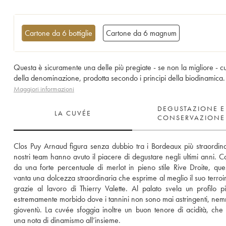
Cartone da 6 bottiglie
Cartone da 6 magnum
Questa è sicuramente una delle più pregiate - se non la migliore - 
della denominazione, prodotta secondo i principi della biodinamica.
Maggiori informazioni
DEGUSTAZIONE E
LA CUVÉE
CONSERVAZIONE
Clos Puy Arnaud figura senza dubbio tra i Bordeaux più straordinar
nostri team hanno avuto il piacere di degustare negli ultimi anni. C
da una forte percentuale di merlot in pieno stile Rive Droite, ques
vanta una dolcezza straordinaria che esprime al meglio il suo terroir
grazie al lavoro di Thierry Valette. Al palato svela un profilo p
estremamente morbido dove i tannini non sono mai astringenti, nem
gioventù. La cuvée sfoggia inoltre un buon tenore di acidità, che 
una nota di dinamismo all’insieme.