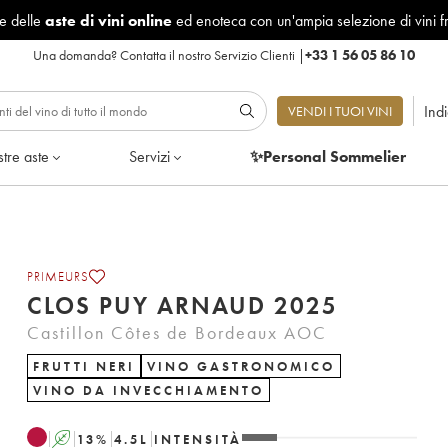
le delle
aste di vini online
ed enoteca con un'ampia selezione di vini f
Una domanda?
Contatta il nostro Servizio Clienti
|
+33 1 56 05 86 10
Ind
VENDI I TUOI VINI
tre aste
Servizi
✨Personal Sommelier
PRIMEURS
CLOS PUY ARNAUD 2025
Castillon Côtes de Bordeaux AOC
FRUTTI NERI
VINO GASTRONOMICO
VINO DA INVECCHIAMENTO
A
13
%
4.5
L
INTENSITÀ