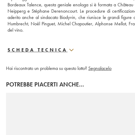
Bordeaux Talence, questa geniale enologa si è formata a Château 
Neipperg e Stéphane Derenoncourt. Le procedure di certificazion
aderito anche al sindacato Biodyvin, che riunisce le grandi figure de
Humbrecht, Noël Pinguet, Michel Chapoutier, Alphonse Mellot, Franço
del vino.
SCHEDA TECNICA
Hai riscontrato un problema su questo lotto?
Segnalacelo
POTREBBE PIACERTI ANCHE…