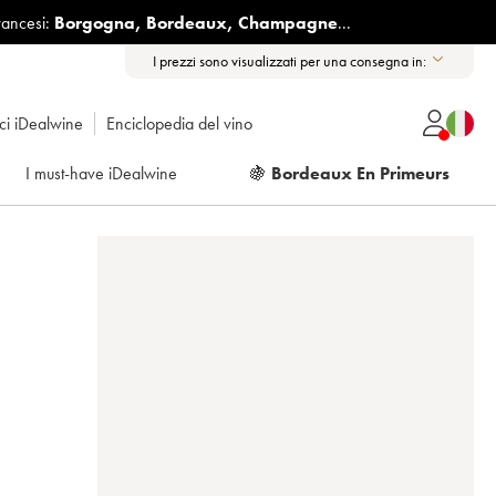
rancesi:
Borgogna
,
Bordeaux
,
Champagne
...
I prezzi sono visualizzati per una consegna in:
ici iDealwine
Enciclopedia del vino
I must-have iDealwine
🍇
Bordeaux En Primeurs