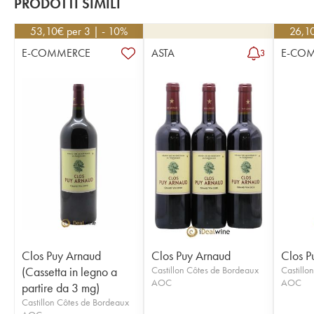
PRODOTTI SIMILI
53,10
€
per 3 | - 10%
26,1
E-COMMERCE
ASTA
E-CO
3
Clos Puy Arnaud
Clos Puy Arnaud
Clos P
(Cassetta in legno a
Castillon Côtes de Bordeaux
Castillo
AOC
AOC
partire da 3 mg)
Castillon Côtes de Bordeaux