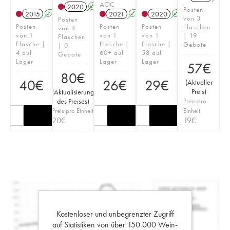
AOC
2020
A
Posten
2015
A
2021
A
T
2020
A
von 3
Posten
Posten
Posten
Posten
Flaschen
von 4
von 1
von 1
von 1
| 19
Flaschen
Flasche |
Flasche |
Flasche |
Gebote
| 0
4 auf
60+ auf
58 auf
Gebote
Lager
Lager
Lager
57
€
80
€
40
€
26
€
29
€
(
Aktueller
Preis
)
(
Aktualisierung
des Preises
)
Preis pro
Preis pro Einheit
Einheit
20
€
19
€
Kostenloser und unbegrenzter Zugriff
auf Statistiken von über 150.000 Wein-