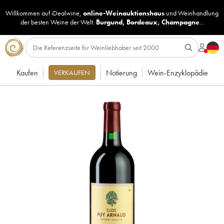
Willkommen auf iDealwine,
online-Weinauktionshaus
und
Weinhandlung
der besten Weine der Welt:
Burgund
,
Bordeaux
,
Champagne
...
Kaufen
Notierung
Wein-Enzyklopädie
VERKAUFEN