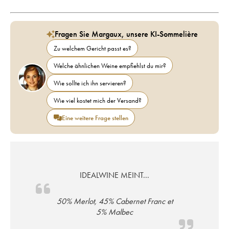
Fragen Sie Margaux, unsere KI-Sommelière
Zu welchem Gericht passt es?
Welche ähnlichen Weine empfiehlst du mir?
Wie sollte ich ihn servieren?
Wie viel kostet mich der Versand?
Eine weitere Frage stellen
IDEALWINE MEINT...
50% Merlot, 45% Cabernet Franc et
5% Malbec