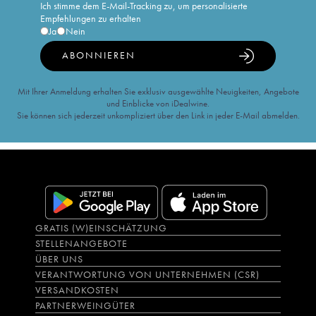
Ich stimme dem E-Mail-Tracking zu, um personalisierte
Empfehlungen zu erhalten
Ja
Nein
ABONNIEREN
Mit Ihrer Anmeldung erhalten Sie exklusiv ausgewählte Neuigkeiten, Angebote
und Einblicke von iDealwine.
Sie können sich jederzeit unkompliziert über den Link in jeder E-Mail abmelden.
GRATIS (W)EINSCHÄTZUNG
STELLENANGEBOTE
ÜBER UNS
VERANTWORTUNG VON UNTERNEHMEN (CSR)
VERSANDKOSTEN
PARTNERWEINGÜTER