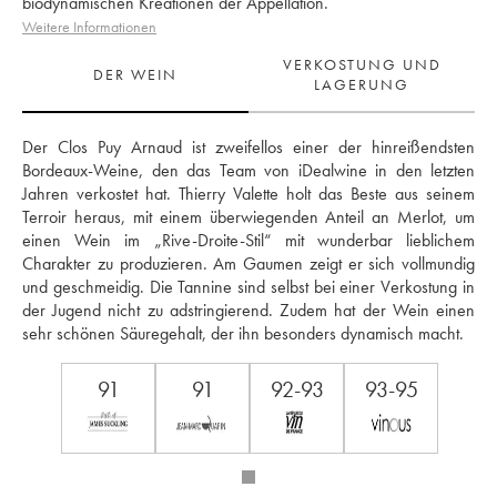
biodynamischen Kreationen der Appellation.
Weitere Informationen
VERKOSTUNG UND
DER WEIN
LAGERUNG
Der Clos Puy Arnaud ist zweifellos einer der hinreißendsten 
Bordeaux-Weine, den das Team von iDealwine in den letzten 
Jahren verkostet hat. Thierry Valette holt das Beste aus seinem 
Terroir heraus, mit einem überwiegenden Anteil an Merlot, um 
einen Wein im „Rive-Droite-Stil“ mit wunderbar lieblichem 
Charakter zu produzieren. Am Gaumen zeigt er sich vollmundig 
und geschmeidig. Die Tannine sind selbst bei einer Verkostung in 
der Jugend nicht zu adstringierend. Zudem hat der Wein einen 
sehr schönen Säuregehalt, der ihn besonders dynamisch macht.
91
91
92-93
93-95