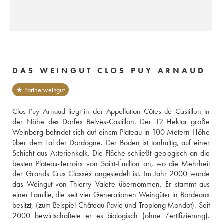
DAS WEINGUT CLOS PUY ARNAUD
★ Partnerweingut
Clos Puy Arnaud liegt in der Appellation Côtes de Castillon in 
der Nähe des Dorfes Belvès-Castillon. Der 12 Hektar große 
Weinberg befindet sich auf einem Plateau in 100 Metern Höhe 
über dem Tal der Dordogne. Der Boden ist tonhaltig, auf einer 
Schicht aus Asterienkalk. Die Fläche schließt geologisch an die 
besten Plateau-Terroirs von Saint-Émilion an, wo die Mehrheit 
der Grands Crus Classés angesiedelt ist. Im Jahr 2000 wurde 
das Weingut von Thierry Valette übernommen. Er stammt aus 
einer Familie, die seit vier Generationen Weingüter in Bordeaux 
besitzt, (zum Beispiel Château Pavie und Troplong Mondot). Seit 
2000 bewirtschaftete er es biologisch (ohne Zertifizierung). 