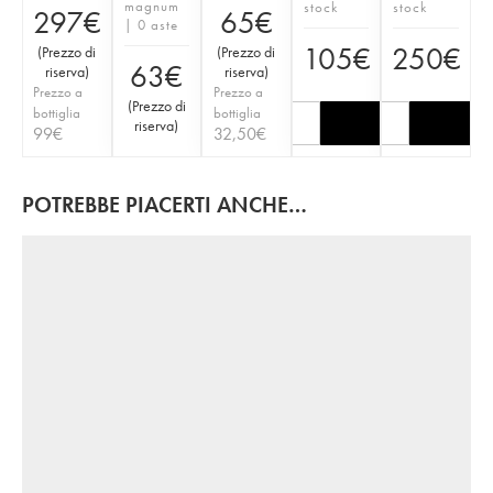
magnum
stock
stock
297
€
65
€
| 0 aste
105
€
250
€
(
Prezzo di
(
Prezzo di
63
€
riserva
)
riserva
)
Prezzo a
Prezzo a
(
Prezzo di
bottiglia
bottiglia
riserva
)
99
€
32,50
€
POTREBBE PIACERTI ANCHE…