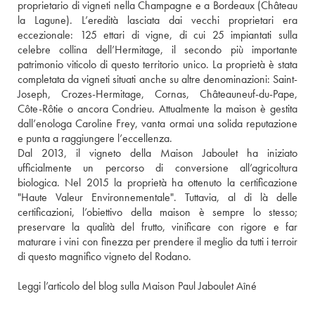
proprietario di vigneti nella Champagne e a Bordeaux (Château 
la Lagune). L’eredità lasciata dai vecchi proprietari era 
eccezionale: 125 ettari di vigne, di cui 25 impiantati sulla 
celebre collina dell’Hermitage, il secondo più importante 
patrimonio viticolo di questo territorio unico. La proprietà è stata 
completata da vigneti situati anche su altre denominazioni: Saint-
Joseph, Crozes-Hermitage, Cornas, Châteauneuf-du-Pape, 
Côte-Rôtie o ancora Condrieu. Attualmente la maison è gestita 
dall’enologa Caroline Frey, vanta ormai una solida reputazione 
e punta a raggiungere l’eccellenza. 
Dal 2013, il vigneto della Maison Jaboulet ha iniziato 
ufficialmente un percorso di conversione all’agricoltura 
biologica. Nel 2015 la proprietà ha ottenuto la certificazione 
"Haute Valeur Environnementale". Tuttavia, al di là delle 
certificazioni, l’obiettivo della maison è sempre lo stesso; 
preservare la qualità del frutto, vinificare con rigore e far 
maturare i vini con finezza per prendere il meglio da tutti i terroir 
di questo magnifico vigneto del Rodano. 
Leggi l’articolo del blog sulla Maison Paul Jaboulet Aîné