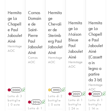
Hermita
Cornas
Hermita
ge La
Domain
ge
Hermita
Hermita
Chapell
e de
Chevali
ge La
ge La
e Paul
Saint-
er de
Maison
Chapell
Jaboulet
Pierre
Sterimb
Bleue
e Paul
Ainé
Paul
erg Paul
Paul
Jaboulet
Hermitage
Jaboulet
Jaboulet
AOC
Jaboulet
Ainé
Ainé
Ainé
Ainé
(Cassett
Cornas
Hermitage
AOC
AOC
Hermitage
a in
AOC
legno a
partire
da 3 bt)
Hermitage
AOC
2000
A
1993
A
2021
A
2021
A
Lotto di 3
Lotto di 2
Lotto di 1
Lotto di 1
bottiglie
bottiglie
2016
A
bottiglia
bottiglia
| 0 aste
| 0 aste
Lotto di 1
| 24 in
| 14 in