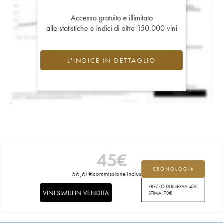
Accesso gratuito e illimitato
alle statistiche e indici di oltre 150.000 vini
L'INDICE IN DETTAGLIO
45
€
CRONOLOGIA
56,61
€
commissione inclusa
PREZZO DI RISERVA:
45
€
VINI SIMILI IN VENDITA
STIMA:
70
€