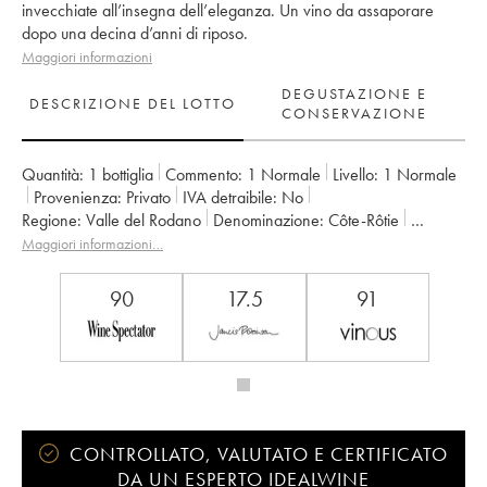
invecchiate all’insegna dell’eleganza. Un vino da assaporare
dopo una decina d’anni di riposo.
Maggiori informazioni
DEGUSTAZIONE E
DESCRIZIONE DEL LOTTO
CONSERVAZIONE
Quantità:
1 bottiglia
Commento:
1 Normale
Livello:
1
Normale
Provenienza:
privato
IVA detraibile:
no
Regione:
Valle del Rodano
Denominazione:
Côte-Rôtie
Proprietario:
Paul Jaboulet Ainé
Maggiori informazioni…
90
17.5
91
CONTROLLATO, VALUTATO E CERTIFICATO
DA UN ESPERTO IDEALWINE