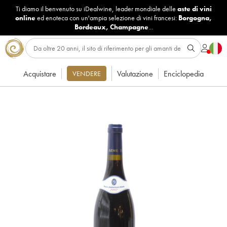
Ti diamo il benvenuto su iDealwine, leader mondiale delle
aste di vini
online
ed enoteca con un'ampia selezione di vini francesi:
Borgogna
,
Bordeaux
,
Champagne
...
Acquistare
Valutazione
Enciclopedia
VENDERE