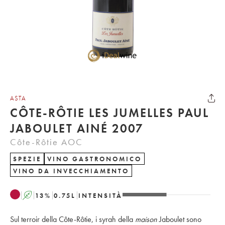
ASTA
CÔTE-RÔTIE LES JUMELLES PAUL
JABOULET AINÉ 2007
Côte-Rôtie AOC
SPEZIE
VINO GASTRONOMICO
VINO DA INVECCHIAMENTO
A
13
%
0.75
L
INTENSITÀ
Sul terroir della Côte-Rôtie, i syrah della
maison
Jaboulet sono