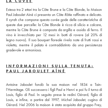
LA CUVÉE
Estesa tra 2 ettari tra la Côte Brune e la Côte Blonde, la Maison 
Paul Jaboulet Ainé ci presenta un Côte-Rôtie raffinato e delicato. 
Il syrah che compone questa cuvée gode delle caratteristiche di 
queste due parcelle: la Côte Blonde è ricca di silicio e calcare, 
mentre la Côte Brune è composta da argilla e ossido di ferro. Il 
vino è invecchiato per 12 mesi in botti di rovere (al 20% di 
legno nuovo). Il suo bouquet floreale rivela note di frutti rossi e 
violetta, mentre il palato è contraddistinto da una persistenza 
gradevole e armoniosa.
INFORMAZIONI SULLA TENUTA:
PAUL JABOULET AÎNÉ
Antoine Jaboulet fondò la sua maison nel 1834 a Tain-
l’Hermitage. Gli successero i figli Paul e Henri e poi fu il turno di 
Louis, figlio di Paul. In seguito prese le redini Gérard, figlio di 
Louis, e infine, a partire dal 1997, Michel Jaboulet, cugino di 
Gérard. Nel 2006 la maison è stata acquisita dal gruppo Frey, 