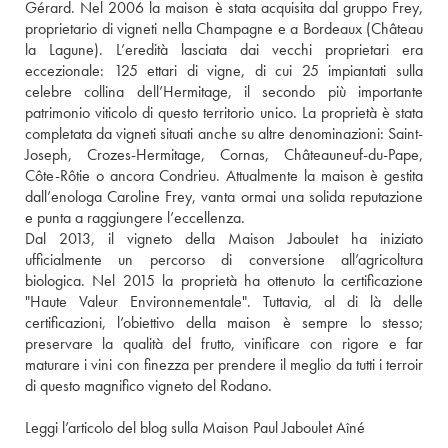
Gérard. Nel 2006 la maison è stata acquisita dal gruppo Frey, 
proprietario di vigneti nella Champagne e a Bordeaux (Château 
la Lagune). L’eredità lasciata dai vecchi proprietari era 
eccezionale: 125 ettari di vigne, di cui 25 impiantati sulla 
celebre collina dell’Hermitage, il secondo più importante 
patrimonio viticolo di questo territorio unico. La proprietà è stata 
completata da vigneti situati anche su altre denominazioni: Saint-
Joseph, Crozes-Hermitage, Cornas, Châteauneuf-du-Pape, 
Côte-Rôtie o ancora Condrieu. Attualmente la maison è gestita 
dall’enologa Caroline Frey, vanta ormai una solida reputazione 
e punta a raggiungere l’eccellenza. 
Dal 2013, il vigneto della Maison Jaboulet ha iniziato 
ufficialmente un percorso di conversione all’agricoltura 
biologica. Nel 2015 la proprietà ha ottenuto la certificazione 
"Haute Valeur Environnementale". Tuttavia, al di là delle 
certificazioni, l’obiettivo della maison è sempre lo stesso; 
preservare la qualità del frutto, vinificare con rigore e far 
maturare i vini con finezza per prendere il meglio da tutti i terroir 
di questo magnifico vigneto del Rodano. 
Leggi l’articolo del blog sulla Maison Paul Jaboulet Aîné