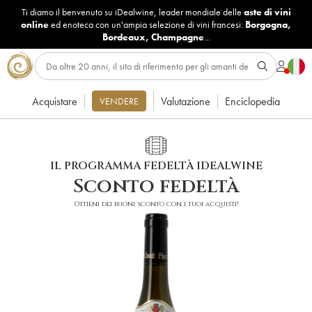
Ti diamo il benvenuto su iDealwine, leader mondiale delle
aste di vini
online
ed enoteca con un'ampia selezione di vini francesi:
Borgogna
,
Bordeaux
,
Champagne
...
Acquistare
Valutazione
Enciclopedia
VENDERE
IL PROGRAMMA FEDELTÀ IDEALWINE
Sconto fedeltà
Ottieni dei buoni sconto con i tuoi acquisti!