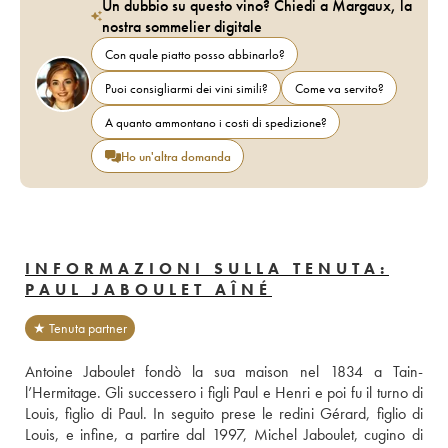
Un dubbio su questo vino? Chiedi a Margaux, la
nostra sommelier digitale
Con quale piatto posso abbinarlo?
Puoi consigliarmi dei vini simili?
Come va servito?
A quanto ammontano i costi di spedizione?
Ho un'altra domanda
INFORMAZIONI SULLA TENUTA:
PAUL JABOULET AÎNÉ
★ Tenuta partner
Antoine Jaboulet fondò la sua maison nel 1834 a Tain-
l’Hermitage. Gli successero i figli Paul e Henri e poi fu il turno di 
Louis, figlio di Paul. In seguito prese le redini Gérard, figlio di 
Louis, e infine, a partire dal 1997, Michel Jaboulet, cugino di 