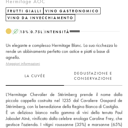
Hermitage AOC
FRUTTI GIALLI
VINO GASTRONOMICO
VINO DA INVECCHIAMENTO
A
13
%
0.75
L
INTENSITÀ
Un elegante e complesso Hermitage Blanc. La sua ricchezza lo
rende un abbinamento perfetto con astice e piatti a base di
agnello.
Maggiori informazioni
DEGUSTAZIONE E
LA CUVÉE
CONSERVAZIONE
L'Hermitage Chevalier de Stérimberg prende il nome dalla 
piccola cappella costruita nel 1235 dal Cavaliere Gaspard de 
Stérimberg, con la benedizione della Regina Bianca di Castiglia. 
È un delizioso bianco nella gamma di vini della tenuta Paul 
Jaboulet Aîné, vinificato dalla celebre enologa Caroline Frey, che 
gestisce l'azienda. I vitigni roussanne (35%) e marsanne (65%) 