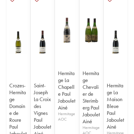
Hermita
Hermita
ge La
ge
Crozes-
Saint-
Hermita
Chapell
Chevali
Hermita
Joseph
ge La
e Paul
er de
ge
La Croix
Maison
Jaboulet
Sterimb
Domain
des
Bleue
Ainé
erg Paul
e de
Vignes
Paul
Hermitage
Jaboulet
Roure
Paul
AOC
Jaboulet
Ainé
Paul
Jaboulet
Ainé
Hermitage
Jaboulet
Ainé
AOC
Hermitage