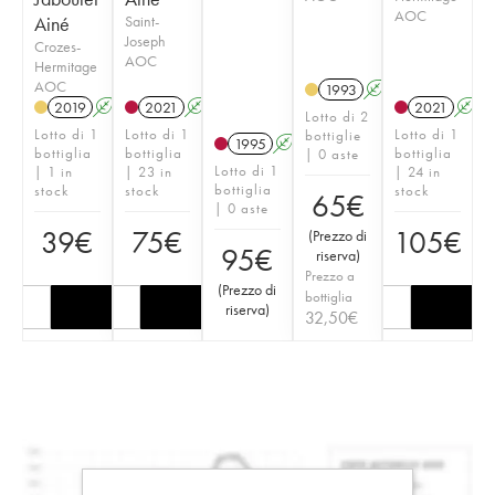
AOC
Ainé
Saint-
Joseph
Crozes-
AOC
Hermitage
AOC
1993
A
2019
A
2021
A
2021
A
Lotto di 2
Lotto di 1
Lotto di 1
Lotto di 1
bottiglie
1995
A
bottiglia
bottiglia
bottiglia
| 0 aste
Lotto di 1
| 1 in
| 23 in
| 24 in
bottiglia
stock
stock
stock
65
€
| 0 aste
39
€
75
€
105
€
(
Prezzo di
95
€
riserva
)
Prezzo a
(
Prezzo di
bottiglia
riserva
)
32,50
€