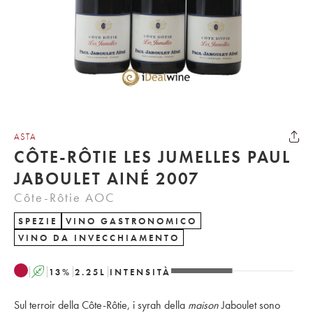
ASTA
CÔTE-RÔTIE LES JUMELLES PAUL
JABOULET AINÉ 2007
Côte-Rôtie AOC
SPEZIE
VINO GASTRONOMICO
VINO DA INVECCHIAMENTO
A
13
%
2.25
L
INTENSITÀ
Sul terroir della Côte-Rôtie, i syrah della
maison
Jaboulet sono