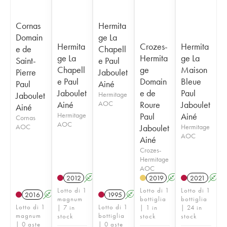
Cornas
Hermita
Domain
ge La
Hermita
Crozes-
Hermita
e de
Chapell
ge La
Hermita
ge La
Saint-
e Paul
Chapell
ge
Maison
Pierre
Jaboulet
e Paul
Domain
Bleue
Paul
Ainé
Jaboulet
e de
Paul
Jaboulet
Hermitage
Ainé
AOC
Roure
Jaboulet
Ainé
Hermitage
Paul
Ainé
Cornas
AOC
AOC
Jaboulet
Hermitage
AOC
Ainé
Crozes-
Hermitage
AOC
2012
A
T
2019
A
2021
A
Lotto di 1
Lotto di 1
Lotto di 1
2016
A
1995
A
magnum
bottiglia
bottiglia
Lotto di 1
Lotto di 1
| 7 in
| 1 in
| 24 in
magnum
bottiglia
stock
stock
stock
| 0 aste
| 0 aste