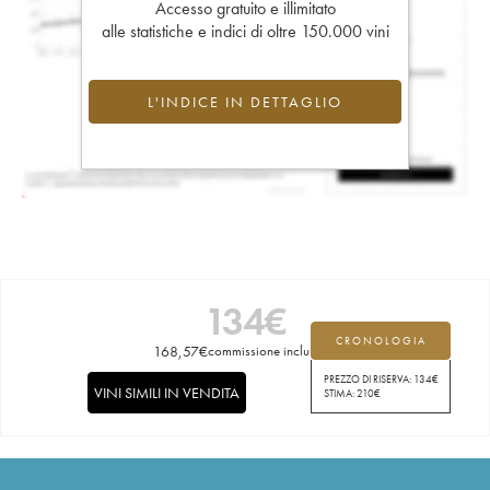
Accesso gratuito e illimitato
alle statistiche e indici di oltre 150.000 vini
L'INDICE IN DETTAGLIO
134
€
CRONOLOGIA
168,57
€
commissione inclusa
PREZZO DI RISERVA:
134
€
VINI SIMILI IN VENDITA
STIMA:
210
€