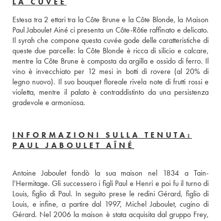
LA CUVÉE
Estesa tra 2 ettari tra la Côte Brune e la Côte Blonde, la Maison 
Paul Jaboulet Ainé ci presenta un Côte-Rôtie raffinato e delicato. 
Il syrah che compone questa cuvée gode delle caratteristiche di 
queste due parcelle: la Côte Blonde è ricca di silicio e calcare, 
mentre la Côte Brune è composta da argilla e ossido di ferro. Il 
vino è invecchiato per 12 mesi in botti di rovere (al 20% di 
legno nuovo). Il suo bouquet floreale rivela note di frutti rossi e 
violetta, mentre il palato è contraddistinto da una persistenza 
gradevole e armoniosa.
INFORMAZIONI SULLA TENUTA:
PAUL JABOULET AÎNÉ
Antoine Jaboulet fondò la sua maison nel 1834 a Tain-
l’Hermitage. Gli successero i figli Paul e Henri e poi fu il turno di 
Louis, figlio di Paul. In seguito prese le redini Gérard, figlio di 
Louis, e infine, a partire dal 1997, Michel Jaboulet, cugino di 
Gérard. Nel 2006 la maison è stata acquisita dal gruppo Frey, 