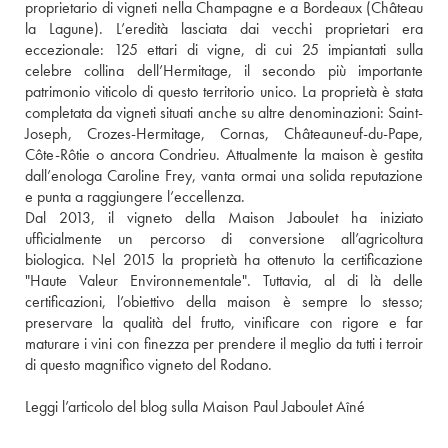
proprietario di vigneti nella Champagne e a Bordeaux (Château 
la Lagune). L’eredità lasciata dai vecchi proprietari era 
eccezionale: 125 ettari di vigne, di cui 25 impiantati sulla 
celebre collina dell’Hermitage, il secondo più importante 
patrimonio viticolo di questo territorio unico. La proprietà è stata 
completata da vigneti situati anche su altre denominazioni: Saint-
Joseph, Crozes-Hermitage, Cornas, Châteauneuf-du-Pape, 
Côte-Rôtie o ancora Condrieu. Attualmente la maison è gestita 
dall’enologa Caroline Frey, vanta ormai una solida reputazione 
e punta a raggiungere l’eccellenza. 
Dal 2013, il vigneto della Maison Jaboulet ha iniziato 
ufficialmente un percorso di conversione all’agricoltura 
biologica. Nel 2015 la proprietà ha ottenuto la certificazione 
"Haute Valeur Environnementale". Tuttavia, al di là delle 
certificazioni, l’obiettivo della maison è sempre lo stesso; 
preservare la qualità del frutto, vinificare con rigore e far 
maturare i vini con finezza per prendere il meglio da tutti i terroir 
di questo magnifico vigneto del Rodano. 
Leggi l’articolo del blog sulla Maison Paul Jaboulet Aîné