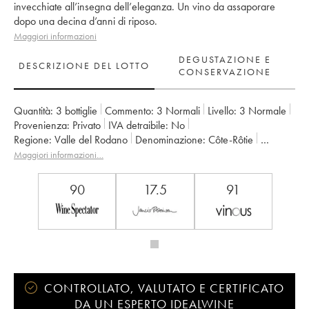
invecchiate all’insegna dell’eleganza. Un vino da assaporare
dopo una decina d’anni di riposo.
Maggiori informazioni
DEGUSTAZIONE E
DESCRIZIONE DEL LOTTO
CONSERVAZIONE
Quantità:
3 bottiglie
Commento:
3 Normali
Livello:
3
Normale
Provenienza:
privato
IVA detraibile:
no
Regione:
Valle del Rodano
Denominazione:
Côte-Rôtie
Proprietario:
Paul Jaboulet Ainé
Maggiori informazioni…
90
17.5
91
CONTROLLATO, VALUTATO E CERTIFICATO
DA UN ESPERTO IDEALWINE