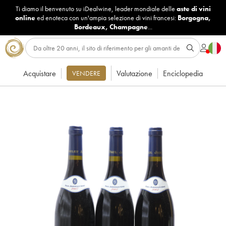
Ti diamo il benvenuto su iDealwine, leader mondiale delle
aste di vini
online
ed enoteca con un'ampia selezione di vini francesi:
Borgogna
,
Bordeaux
,
Champagne
...
Acquistare
Valutazione
Enciclopedia
VENDERE