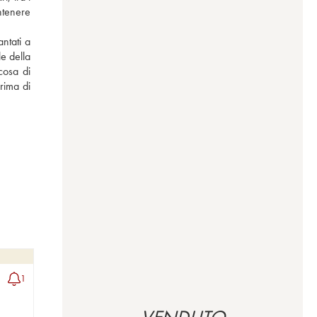
tenere 
ntati a 
 della 
cosa di 
rima di 
1