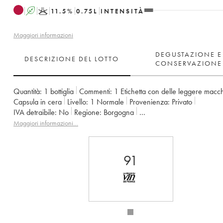
A
K
11.5
%
0.75
L
INTENSITÀ
Maggiori informazioni
DEGUSTAZIONE E
DESCRIZIONE DEL LOTTO
CONSERVAZIONE
Quantità:
1 bottiglia
Commenti:
1 Etichetta con delle leggere macc
Capsula in cera
Livello:
1
Normale
Provenienza:
privato
IVA detraibile:
no
Regione:
Borgogna
Denominazione:
Bourgogne Montrecul
Maggiori informazioni…
Proprietario:
Domaine de la Cras - Marc Soyard
91