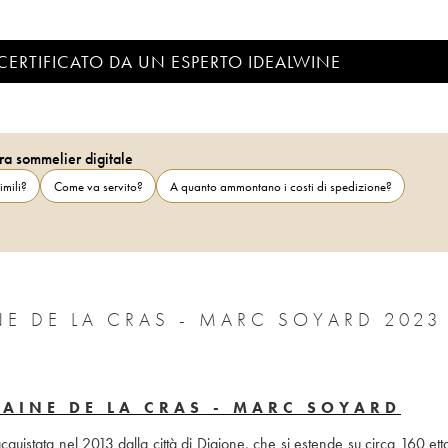
CERTIFICATO DA UN ESPERTO IDEALWINE
ra sommelier digitale
imili?
Come va servito?
A quanto ammontano i costi di spedizione?
 DE LA CRAS - MARC SOYARD 2023
AINE DE LA CRAS - MARC SOYARD
uistata nel 2013 dalla città di Digione, che si estende su circa 160 ettari