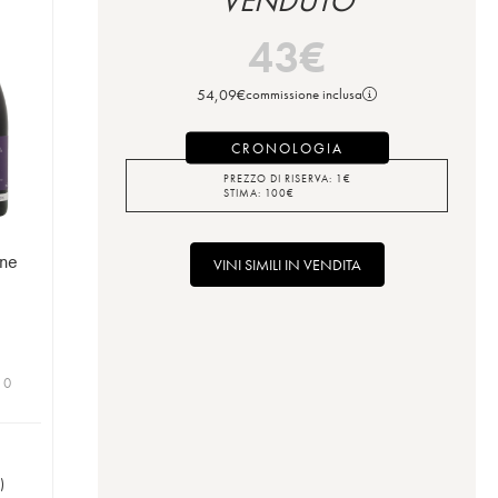
VENDUTO
43
€
54,09
€
commissione inclusa
CRONOLOGIA
PREZZO DI RISERVA:
1
€
STIMA:
100
€
ne
VINI SIMILI IN VENDITA
 0
)