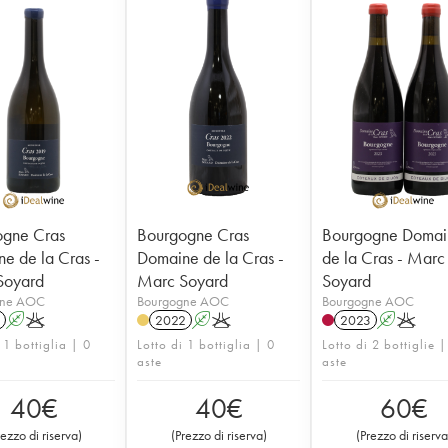
ogne Cras
Bourgogne Cras
Bourgogne Domai
e de la Cras -
Domaine de la Cras -
de la Cras - Marc
Soyard
Marc Soyard
Soyard
gne AOC
Bourgogne AOC
Bourgogne AOC
A
K
2022
A
K
2023
A
K
 1 bottiglia | 0
Lotto di 1 bottiglia | 0
Lotto di 2 bottiglie |
aste
aste
40
€
40
€
60
€
rezzo di riserva
)
(
Prezzo di riserva
)
(
Prezzo di riserva