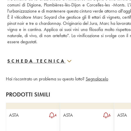
comuni di Digione, Plombières-lès-Dijon e Corcelles-les -Monts. L'i
l'urbanizzazione e di mantenere questa cintura verde attorno all'ag
È il viticoltore Marc Soyard che gestisce gli 8 ettari di vigneto, cert
pinot noir e tre a chardonnay. Originario del Jura, Marc ha lavora
vigna e in cantina. Applica ai suoi vini una filosofia molto rispett
naturale, di vivo, di non artefatto". La vinificazione si svolge con 
essere degustati.
SCHEDA TECNICA
Hai riscontrato un problema su questo lotto?
Segnalacelo
PRODOTTI SIMILI
ASTA
ASTA
ASTA
4
6