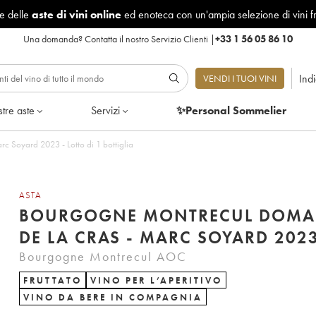
le delle
aste di vini online
ed enoteca con un'ampia selezione di vini f
Una domanda?
Contatta il nostro Servizio Clienti
|
+33 1 56 05 86 10
Ind
VENDI I TUOI VINI
tre aste
Servizi
✨Personal Sommelier
c Soyard 2023 - Lotto di 1 bottiglia
ASTA
BOURGOGNE MONTRECUL DOMA
DE LA CRAS - MARC SOYARD 202
Bourgogne Montrecul AOC
FRUTTATO
VINO PER L’APERITIVO
VINO DA BERE IN COMPAGNIA