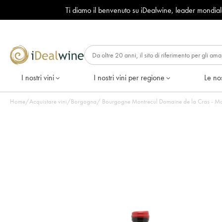
Ti diamo il benvenuto su iDealwine, leader mondia
I nostri vini
I nostri vini per regione
Le nos
Home
/
Acquistare vini
/
Borgogna
/
Bourgogne Montrecul Domaine de la Cras - Mar