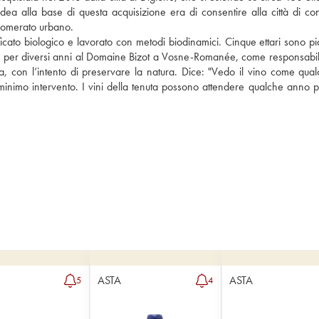
dea alla base di questa acquisizione era di consentire alla città di con
glomerato urbano. 
ificato biologico e lavorato con metodi biodinamici. Cinque ettari sono pia
to per diversi anni al Domaine Bizot a Vosne-Romanée, come responsabile
osa, con l’intento di preservare la natura. Dice: "Vedo il vino come qual
il minimo intervento. I vini della tenuta possono attendere qualche anno p
ASTA
ASTA
5
4