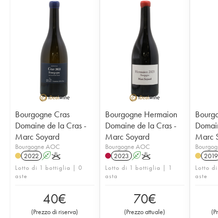
Bourgogne Cras
Bourgogne Hermaion
Bourg
Domaine de la Cras -
Domaine de la Cras -
Domain
Marc Soyard
Marc Soyard
Marc 
Bourgogne AOC
Bourgogne AOC
Bourgo
2022
A
K
2023
A
K
2019
Lotto di 1 bottiglia | 0
Lotto di 1 bottiglia | 1
Lotto di
aste
asta
aste
40
€
70
€
(
Prezzo di riserva
)
(
Prezzo attuale
)
(
P