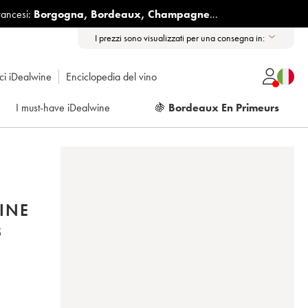
rancesi:
Borgogna
,
Bordeaux
,
Champagne
...
I prezzi sono visualizzati per una consegna in:
ici iDealwine
Enciclopedia del vino
I must-have iDealwine
🍇
Bordeaux En Primeurs
INE
3