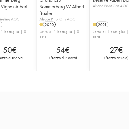
 Vignes Albert
Sommerberg W Albert
Alsace Pinot Gris AOC
Boxler
Riesling AOC
Alsace Pinot Gris AOC
3
2020
2021
 1 bottiglia | 0
Lotto di 1 bottiglia | 0
Lotto di 1 bottiglia 
aste
asta
50
€
54
€
27
€
rezzo di riserva
)
(
Prezzo di riserva
)
(
Prezzo attuale
)