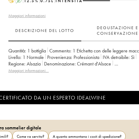
H
A
12.5
%
0.75
L
INTENSITÀ
Maggiori informazioni
DEGUSTAZIONE E
DESCRIZIONE DEL LOTTO
CONSERVAZIONE
Quantità:
1 bottiglia
Commento:
1 Etichetta con delle leggere mac
Livello:
1
Normale
Provenienza:
professionista
IVA detraibile:
sì
Regione:
Alsazia
Denominazione:
Crémant d'Alsace
Proprietario:
Albert Boxler
Maggiori informazioni…
CERTIFICATO DA UN ESPERTO IDEALWINE
ra sommelier digitale
imili?
Come va servito?
A quanto ammontano i costi di spedizione?