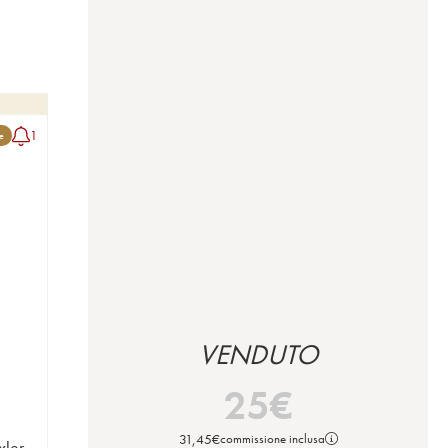
1
le
VENDUTO
25
€
31,45
€
commissione inclusa
xler