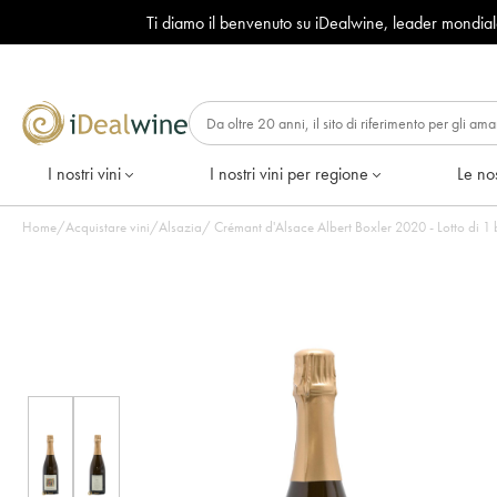
Ti diamo il benvenuto su iDealwine, leader mondia
I nostri vini
I nostri vini per regione
Le nos
Home
/
Acquistare vini
/
Alsazia
/
Crémant d'Alsace Albert Boxler 2020 - Lotto di 1 b