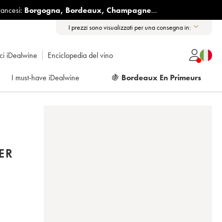
rancesi:
Borgogna
,
Bordeaux
,
Champagne
...
I prezzi sono visualizzati per una consegna in:
ici iDealwine
Enciclopedia del vino
I must-have iDealwine
🍇
Bordeaux En Primeurs
ER