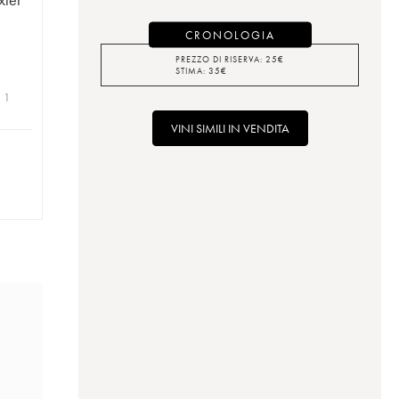
CRONOLOGIA
PREZZO DI RISERVA:
25
€
STIMA:
35
€
| 1
VINI SIMILI IN VENDITA