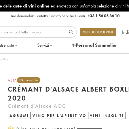
le delle
aste di vini online
ed enoteca con un'ampia selezione di vini f
Una domanda?
Contatta il nostro Servizio Clienti
|
+33 1 56 05 86 10
Ind
VENDI I TUOI VINI
tre aste
Servizi
✨Personal Sommelier
ottiglia
ASTA
IVA detraibile
CRÉMANT D'ALSACE ALBERT BOXL
2020
Crémant d'Alsace AOC
AGRUMI
VINO PER L’APERITIVO
VINI INSOLITI