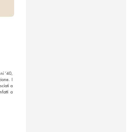
ni ‘40, 
one. I 
ciati a 
atti a 