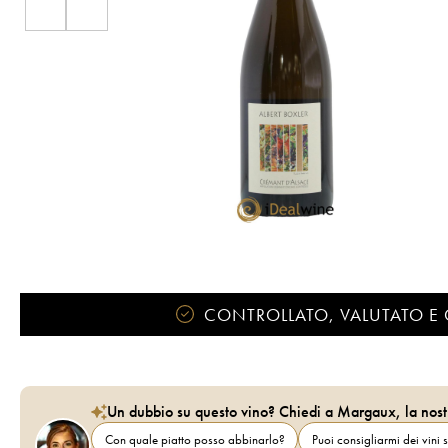
CONTROLLATO, VALUTATO E 
Un dubbio su questo vino? Chiedi a Margaux, la nost
Con quale piatto posso abbinarlo?
Puoi consigliarmi dei vini s