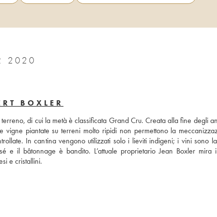
R 2020
ERT BOXLER
terreno, di cui la metà è classificata Grand Cru. Creata alla fine degli an
le vigne piantate su terreni molto ripidi non permettono la meccanizzazi
llate. In cantina vengono utilizzati solo i lieviti indigeni; i vini sono las
é e il bâtonnage è bandito. L’attuale proprietario Jean Boxler mira inf
si e cristallini.