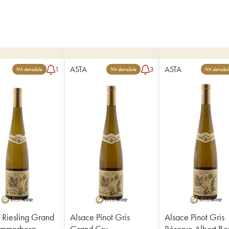
ASTA
ASTA
1
3
IVA detraibile
IVA detraibile
IVA detraibi
 Riesling Grand
Alsace Pinot Gris
Alsace Pinot Gris
ommerberg
Grand Cru
Réserve Albert Bo