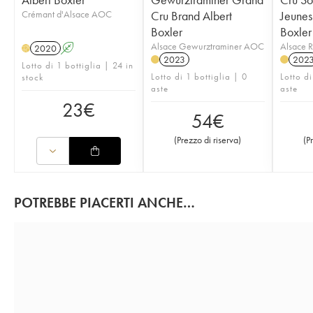
Crémant d'Alsace AOC
Cru Brand Albert
Jeunes
Boxler
Boxler
Alsace Gewurztraminer AOC
Alsace 
2020
A
H
2023
202
Lotto di 1 bottiglia | 24 in
Lotto di 1 bottiglia | 0
Lotto di
stock
aste
aste
23
€
54
€
(
Prezzo di riserva
)
(
P
POTREBBE PIACERTI ANCHE…