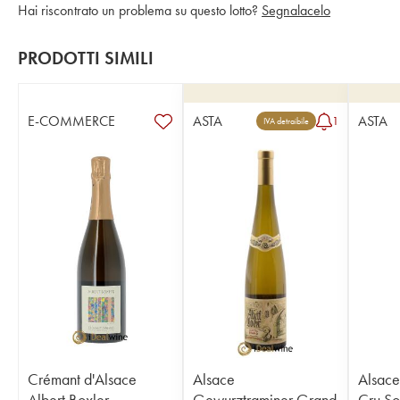
Hai riscontrato un problema su questo lotto?
Segnalacelo
PRODOTTI SIMILI
E-COMMERCE
ASTA
ASTA
1
IVA detraibile
Crémant d'Alsace
Alsace
Alsace
Albert Boxler
Gewurztraminer Grand
Cru S