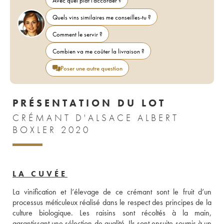
Avec quel plat l'accorder ?
Quels vins similaires me conseilles-tu ?
Comment le servir ?
Combien va me coûter la livraison ?
Poser une autre question
PRÉSENTATION DU LOT
CRÉMANT D'ALSACE ALBERT
BOXLER 2020
LA CUVÉE
La vinification et l’élevage de ce crémant sont le fruit d’un 
processus méticuleux réalisé dans le respect des principes de la 
culture biologique. Les raisins sont récoltés à la main, 
garantissant une sélection de qualité. Ils sont ensuite soumis à un 