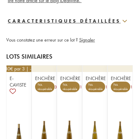
lire notre article sur le blog iDealwine. 
CARACTERISTIQUES DÉTAILLÉES
Vous constatez une erreur sur ce lot ?
Signaler
LOTS SIMILAIRES
46,80
€
par 3 | -10%
E-
ENCHÈRE
ENCHÈRE
ENCHÈRE
ENCHÈRE
CAVISTE
TVA
TVA
TVA
TVA
3
1
1
1
récupérable
récupérable
récupérable
récupérable