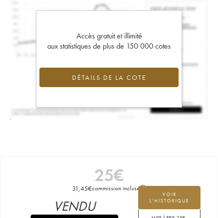
Accès gratuit et illimité
aux statistiques de plus de 150 000 cotes
DÉTAILS DE LA COTE
25
€
31,45
€
commission incluse
VOIR
VENDU
L'HISTORIQUE
MISE À PRIX:
25
€