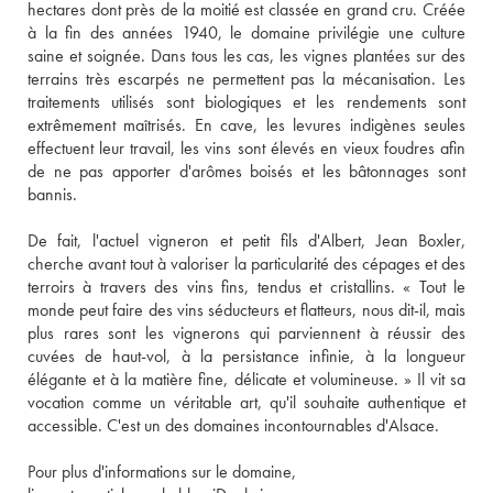
hectares dont près de la moitié est classée en grand cru. Créée 
à la fin des années 1940, le domaine privilégie une culture 
saine et soignée. Dans tous les cas, les vignes plantées sur des 
terrains très escarpés ne permettent pas la mécanisation. Les 
traitements utilisés sont biologiques et les rendements sont 
extrêmement maîtrisés. En cave, les levures indigènes seules 
effectuent leur travail, les vins sont élevés en vieux foudres afin 
de ne pas apporter d'arômes boisés et les bâtonnages sont 
bannis. 
De fait, l'actuel vigneron et petit fils d'Albert, Jean Boxler, 
cherche avant tout à valoriser la particularité des cépages et des 
terroirs à travers des vins fins, tendus et cristallins. « Tout le 
monde peut faire des vins séducteurs et flatteurs, nous dit-il, mais 
plus rares sont les vignerons qui parviennent à réussir des 
cuvées de haut-vol, à la persistance infinie, à la longueur 
élégante et à la matière fine, délicate et volumineuse. » Il vit sa 
vocation comme un véritable art, qu'il souhaite authentique et 
accessible. C'est un des domaines incontournables d'Alsace. 
Pour plus d'informations sur le domaine, 