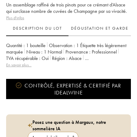
Un assemblage raffiné de trois pinots pour ce crémant d’Alsace
qui surclasse nombre de cuvées de Champagne par sa vivacité.
Plus d'infos
DESCRIPTION DU LOT
DÉGUSTATION ET GARDE
Quantité :
1 bouteille
Observation :
1 Étiquette très légèrement
marquée
Niveau :
1
Normal
Provenance :
professionnel
TVA récupérable :
oui
Région :
Alsace
Appellation :
Crémant d'Alsace
Propriétaire :
Albert Boxler
En savoir plus...
CONTRÔLÉ, EXPERTISÉ & CERTIFIÉ PAR
IDEALWINE
Posez une question à Margaux, notre
sommelière IA