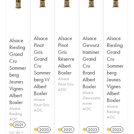
Alsace
Alsace
Alsace
Alsace
Alsace
Pinot
Pinot
Gewurz
Riesling
Riesling
Gris
Gris
traminer
Grand
Grand
Grand
Réserve
Grand
Cru
Cru
Cru
Albert
Cru
Sommer
Sommer
Sommer
Boxler
Brand
berg
berg
berg W
Alsace
Albert
Jeunes
Jeunes
Pinot Gris
Albert
Boxler
Vignes
Vignes
AOC
Boxler
Alsace
Albert
Albert
Gewurztra
Alsace
Boxler
Boxler
miner
Pinot Gris
Alsace
Alsace
AOC
AOC
Riesling
Riesling
AOC
AOC
2021
2020
2021
2023
2023
Lot de 1