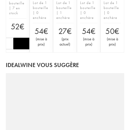
Lot de 1
Lot de 1
Lot de 1
Lot de 1
bouteille
bouteille
bouteille
bouteille
bouteille
| 7 en
| 0
| 1
| 0
| 0
stock
enchère
enchère
enchère
enchère
52
€
54
€
27
€
54
€
50
€
(
mise à
(
prix
(
mise à
(
mise à
prix
)
actuel
)
prix
)
prix
)
IDEALWINE VOUS SUGGÈRE