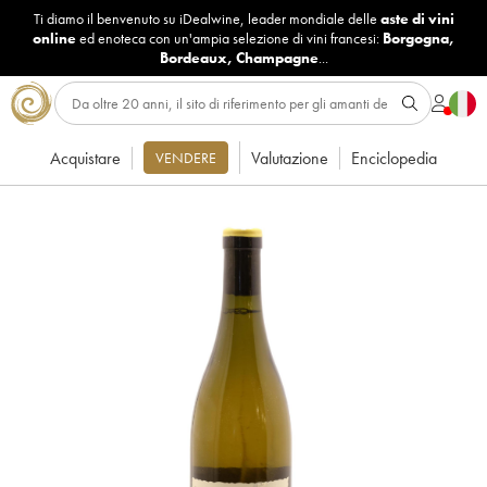
Ti diamo il benvenuto su iDealwine, leader mondiale delle
aste di vini
online
ed enoteca con un'ampia selezione di vini francesi:
Borgogna
,
Bordeaux
,
Champagne
...
Acquistare
Valutazione
Enciclopedia
VENDERE