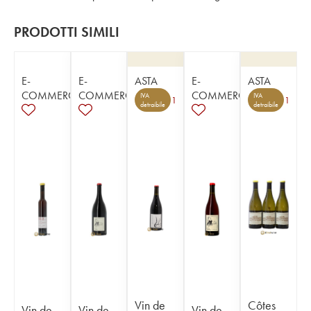
PRODOTTI SIMILI
E-
E-
ASTA
E-
ASTA
COMMERCE
COMMERCE
COMMERCE
IVA
IVA
1
1
detraibile
detraibile
Vin de
Côtes
Vin de
Vin de
Vin de