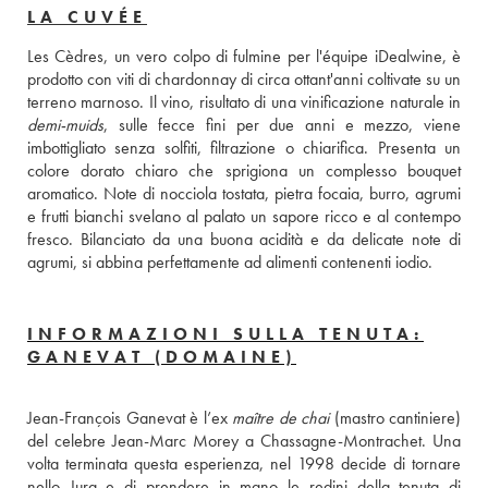
LA CUVÉE
Les Cèdres, un vero colpo di fulmine per l'équipe iDealwine, è 
prodotto con viti di chardonnay di circa ottant'anni coltivate su un 
demi-muids
, sulle fecce fini per due anni e mezzo, viene 
imbottigliato senza solfiti, filtrazione o chiarifica. Presenta un 
colore dorato chiaro che sprigiona un complesso bouquet 
aromatico. Note di nocciola tostata, pietra focaia, burro, agrumi 
e frutti bianchi svelano al palato un sapore ricco e al contempo 
fresco. Bilanciato da una buona acidità e da delicate note di 
agrumi, si abbina perfettamente ad alimenti contenenti iodio.
INFORMAZIONI SULLA TENUTA:
GANEVAT (DOMAINE)
Jean-François Ganevat è l’ex 
maître de chai
 (mastro cantiniere) 
del celebre Jean-Marc Morey a Chassagne-Montrachet. Una 
volta terminata questa esperienza, nel 1998 decide di tornare 
nello Jura e di prendere in mano le redini della tenuta di 