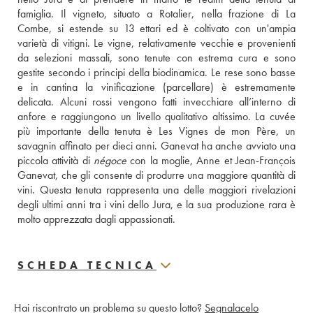
famiglia. Il vigneto, situato a Rotalier, nella frazione di La 
Combe, si estende su 13 ettari ed è coltivato con un'ampia 
varietà di vitigni. Le vigne, relativamente vecchie e provenienti 
da selezioni massali, sono tenute con estrema cura e sono 
gestite secondo i principi della biodinamica. Le rese sono basse 
e in cantina la vinificazione (parcellare) è estremamente 
delicata. Alcuni rossi vengono fatti invecchiare all’interno di 
anfore e raggiungono un livello qualitativo altissimo. La cuvée 
più importante della tenuta è Les Vignes de mon Père, un 
savagnin affinato per dieci anni. Ganevat ha anche avviato una 
piccola attività di 
négoce
 con la moglie, Anne et Jean-François 
Ganevat, che gli consente di produrre una maggiore quantità di 
vini. Questa tenuta rappresenta una delle maggiori rivelazioni 
degli ultimi anni tra i vini dello Jura, e la sua produzione rara è 
molto apprezzata dagli appassionati.
SCHEDA TECNICA
Hai riscontrato un problema su questo lotto?
Segnalacelo