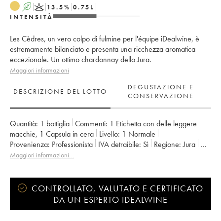
A
K
13.5
%
0.75
L
INTENSITÀ
Les Cèdres, un vero colpo di fulmine per l'équipe iDealwine, è
estremamente bilanciato e presenta una ricchezza aromatica
eccezionale. Un ottimo chardonnay dello Jura.
Maggiori informazioni
DEGUSTAZIONE E
DESCRIZIONE DEL LOTTO
CONSERVAZIONE
Quantità:
1 bottiglia
Commenti:
1 Etichetta con delle leggere
macchie
,
1 Capsula in cera
Livello:
1
Normale
Provenienza:
professionista
IVA detraibile:
sì
Regione:
Jura
Denominazione:
Vin de France (anciennement Côtes du Jura)
Maggiori informazioni…
Proprietario:
Anne et Jean François Ganevat
CONTROLLATO, VALUTATO E CERTIFICATO
DA UN ESPERTO IDEALWINE