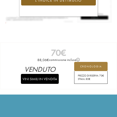
L'INDICE IN DETTAGLIO
70
€
88,06
€
commissione inclusa
VENDUTO
CRONOLOGIA
PREZZO DI RISERVA:
70
€
VINI SIMILI IN VENDITA
STIMA:
80
€