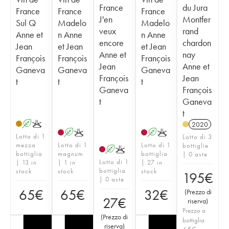
France
du Jura
France
France
France
J'en
Montfer
Sul Q
Madelo
Madelo
veux
rand
Anne et
n Anne
n Anne
encore
chardon
Jean
et Jean
et Jean
Anne et
nay
François
François
François
Jean
Anne et
Ganeva
Ganeva
Ganeva
François
Jean
t
t
t
Ganeva
François
t
Ganeva
t
A
K
2020
A
K
A
K
Lotto di 1
Lotto di 3
mezza
Lotto di 1
Lotto di 1
bottiglie
A
K
bottiglia
magnum
bottiglia
| 0 aste
Lotto di 1
| 13 in
| 1 in
| 27 in
bottiglia
stock
stock
stock
195
€
| 0 aste
65
€
65
€
32
€
(
Prezzo di
27
€
riserva
)
Prezzo a
(
Prezzo di
bottiglia
riserva
)